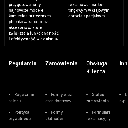
przygotowaliśmy
reklamowo-marke-
najnowsze modele
tingowym w krajowym
kamizelek taktycznych,
obrocie specjalnym.
plecaków, kabur oraz
akcesoriów, które
zwiększają funkcjonalność
i efektywność w działaniu.
Regulamin
Zamówienia
Obsługa
Inn
Klienta
Regulamin
Formy oraz
Status
L
sklepu
czas dostawy
.
zamówienia
n.pl
Polityka
Formy
Formularz
prywatności
płatności
reklamacyjny