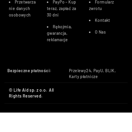
Przetwarza
PayPo – Kup
Formularz
nie danych
teraz, zapłać za
zwrotu
osobowych
30 dn
i
Kontakt
Rękojmia,
O Nas
gwarancja,
reklamacje
Bezpieczne płatności:
Przelewy24, PayU, BLIK,
Karty płatnicze
© Life Aid sp. z o.o. All
Rights Reserved.