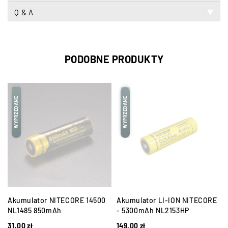
Q & A
▼
PODOBNE PRODUKTY
WYPRZEDANE
WYPRZEDANE
Akumulator NITECORE 14500
Akumulator LI-ION NITECORE
NL1485 850mAh
- 5300mAh NL2153HP
31,00
zł
149,00
zł