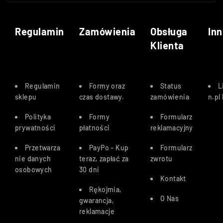
Regulamin
Zamówienia
Obsługa
Inn
Klienta
Regulamin
Formy oraz
Status
L
sklepu
czas dostawy
.
zamówienia
n.pl
Polityka
Formy
Formularz
prywatności
płatności
reklamacyjny
Przetwarza
PayPo – Kup
Formularz
nie danych
teraz, zapłać za
zwrotu
osobowych
30 dn
i
Kontakt
Rękojmia,
O Nas
gwarancja,
reklamacje