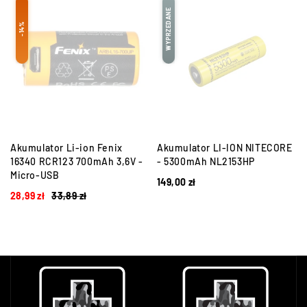
WYPRZEDANE
-14%
Akumulator Li-ion Fenix
Akumulator LI-ION NITECORE
16340 RCR123 700mAh 3,6V -
- 5300mAh NL2153HP
Micro-USB
149,00
zł
28,99
zł
33,89
zł