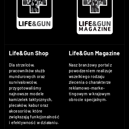
Life&Gun Shop
Life&Gun Magazine
Dla strzelców,
Nasz branżowy portal z
pracowników służb
powodzeniem realizuje
mundurowych oraz
wszelkiego rodzaju
survivalowców,
zlecenia o charakterze
przygotowaliśmy
reklamowo-marke-
najnowsze modele
tingowym w krajowym
kamizelek taktycznych,
obrocie specjalnym.
plecaków, kabur oraz
akcesoriów, które
zwiększają funkcjonalność
i efektywność w działaniu.