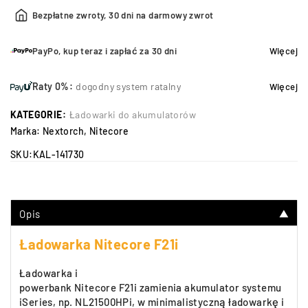
Bezpłatne zwroty, 30 dni na darmowy zwrot
PayPo, kup teraz i zapłać za 30 dni
Więcej
Raty 0%:
dogodny system ratalny
Więcej
KATEGORIE:
Ładowarki do akumulatorów
Marka:
Nextorch
,
Nitecore
SKU:
KAL-141730
Opis
▼
Ładowarka Nitecore F21i
Ładowarka i
powerbank Nitecore F21i zamienia akumulator systemu
iSeries, np. NL21500HPi, w minimalistyczną ładowarkę i