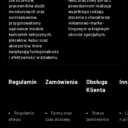
Dla strzelców,
Nasz branżowy portal z
pracowników służb
powodzeniem realizuje
mundurowych oraz
wszelkiego rodzaju
survivalowców,
zlecenia o charakterze
przygotowaliśmy
reklamowo-marke-
najnowsze modele
tingowym w krajowym
kamizelek taktycznych,
obrocie specjalnym.
plecaków, kabur oraz
akcesoriów, które
zwiększają funkcjonalność
i efektywność w działaniu.
Regulamin
Zamówienia
Obsługa
Inn
Klienta
Regulamin
Formy oraz
Status
L
sklepu
czas dostawy
.
zamówienia
n.pl