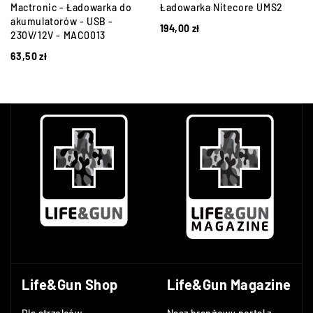
Mactronic - Ładowarka do
Ładowarka Nitecore UMS2
akumulatorów - USB -
194,00
zł
230V/12V - MAC0013
63,50
zł
Life&Gun Shop
Life&Gun Magazine