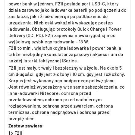
power bank w jednym. F21i posiada port USB-C, który
działa zarówno jako ładowarka baterii po podłączeniu do
zasilacza, jak i źródło energii po podłączeniu do
urządzenia. Niebieski wskaźnik wskazując postęp
ładowania. Obsługując protokoły Quick Charge i Power
Delivery (QC, PD), F21i zapewnia niewiarygodną moc
wyjściową szybkiego ładowania – 18 W.
F21i to mini, wielofunkcyjna ładowarka i power bank, a
także niezbędny akumulator zapasowy i akcesorium do
każdej latarki taktycznej iSeries.
F21i jest mały, trwały i bezpieczny w użyciu. Ma około 5
cm długości, gdy jest złożony i 10 cm, gdy jest rozłożony.
Korpus jest wykonany ognioodpornego poliwęglanu.
Jest również wyposażony w te same zabezpieczenia, co
inne ładowarki Nitecore: ochrona przed
przeładowaniem, ochrona przed nadmiernym
rozładowaniem, ochrona przed zwarciem, ochrona
termiczna, ochrona nadprądowa i ochrona przed
przepięciem.
Zestaw zawiera:
1 x F21i