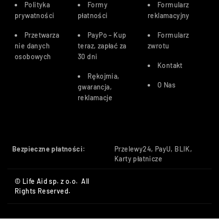
Polityka
Formy
Formularz
prywatności
płatności
reklamacyjny
Przetwarza
PayPo – Kup
Formularz
nie danych
teraz, zapłać za
zwrotu
osobowych
30 dn
i
Kontakt
Rękojmia,
O Nas
gwarancja,
reklamacje
Bezpieczne płatności:
Przelewy24, PayU, BLIK,
Karty płatnicze
© Life Aid sp. z o.o. All
Rights Reserved.