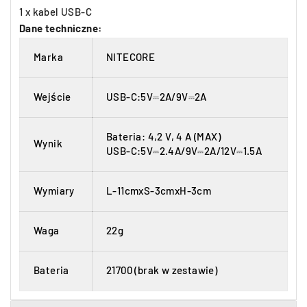
1 x kabel USB-C
Dane techniczne:
Marka
NITECORE
Wejście
USB-C:5V⎓2A/9V⎓2A
Bateria: 4,2 V, 4 A (MAX)
Wynik
USB-C:5V⎓2.4A/9V⎓2A/12V⎓1.5A
Wymiary
L-11cmxS-3cmxH-3cm
Waga
22g
Bateria
21700 (brak w zestawie)