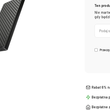
Ten prod
Nie martw
gdy będz
Przeczy
Rabat 6% n
Bezpłatna 
Bezpłatne 