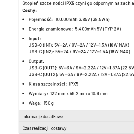
Stopień szczelności
IPX5
czyni go odpornym na zachla
Cechy:
Pojemność:
10,000mAh 3.85V (38.5Wh)
Energia znamionowa: 5,400mAh 5V (TYP 2A)
Input:
USB-C (IN1): 5V⎓2A / 9V⎓2A / 12V⎓1.5A (18W MAX)
USB-C (IN2): 5V⎓2A / 9V⎓2A / 12V⎓1.5A (18W MAX)
Output:
USB-C (OUT1): 5V⎓3A / 9V⎓2.22A / 12V⎓1.87A (22.5
USB-C (OUT2): 5V⎓3A / 9V⎓2.22A / 12V⎓1.87A (22.5
Klasa szczelności: IPX5
Wymiary:
122 mm x 59.2 mm x 10.6 mm
Waga:
150 g
Informacje dodatkowe
Czas realizacji i dostawy