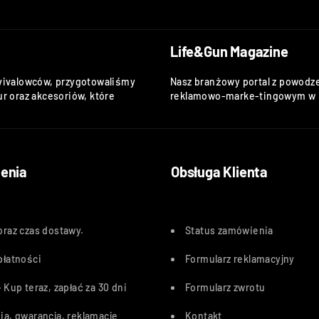
Life&Gun Magazine
vivalowców, przygotowaliśmy
Nasz branżowy portal z powodze
r oraz akcesoriów, które
reklamowo-marke-tingowym w k
enia
Obsługa Klienta
oraz czas dostawy
.
Status zamówienia
płatności
Formularz reklamacyjny
 Kup teraz, zapłać za 30 dn
i
Formularz zwrotu
ia, gwarancja, reklamacje
Kontakt