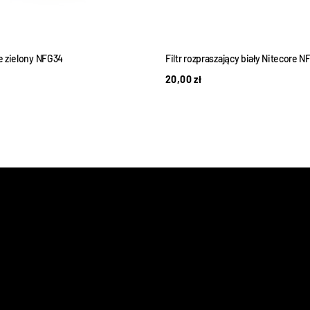
re zielony NFG34
Filtr rozpraszający biały Nitecore 
20,00
zł