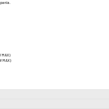
pania.
W MAX)
W MAX)