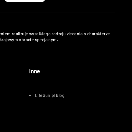
niem realizuje wszelkiego rodzaju zlecenia o charakterze
rajowym obrocie specjalnym.
Inne
LifeGun.pl blog