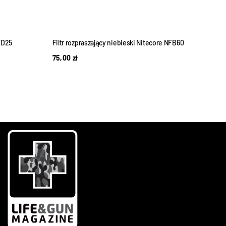
NFD25
Filtr rozpraszający niebieski Nitecore NFB60
Filtr
75,00
zł
19,0