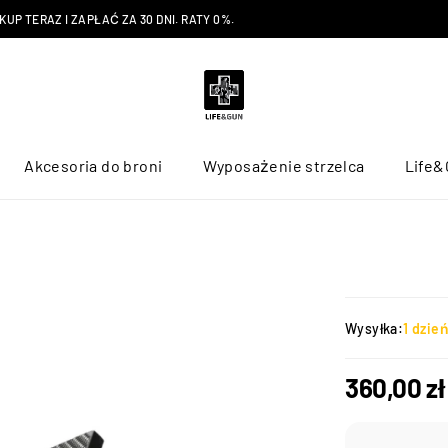
P TERAZ I ZAPŁAĆ ZA 30 DNI. RATY 0%.
Akcesoria do broni
Wyposażenie strzelca
Life&
Wysyłka:
1 dzie
360,00
zł