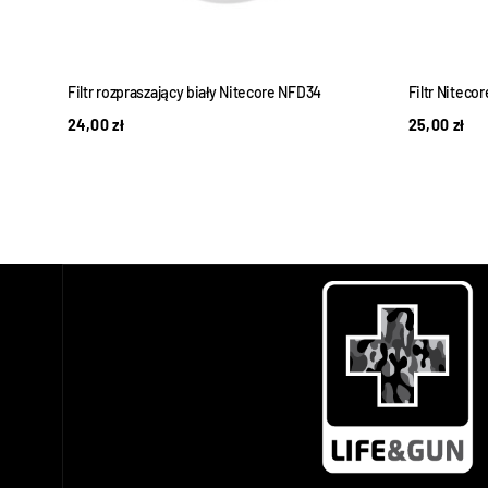
23
Filtr rozpraszający biały Nitecore NFD34
Filtr Niteco
24,00
zł
25,00
zł