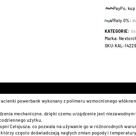
PayPo, kup 
Raty 0%:
d
KATEGORIE:
Ak
Marka:
Nextorc
SKU:
KAL-1422
ultracienki powerbank wykonany z polimeru wzmocnionego włókne
dzenia mechaniczne, dzięki czemu urządzenie jest niezawodnym
codziennego użytku.
stopni Celsjusza, co pozwala na używanie go w różnorodnych war
, którzy często doświadczają nagłych zmian pogody i temperatury