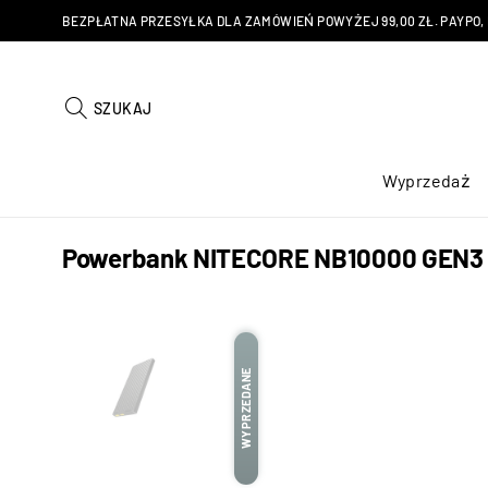
BEZPŁATNA PRZESYŁKA DLA ZAMÓWIEŃ POWYŻEJ 99,00 ZŁ. PAYPO, KU
SZUKAJ
Wyprzedaż
Powerbank NITECORE NB10000 GEN3
WYPRZEDANE