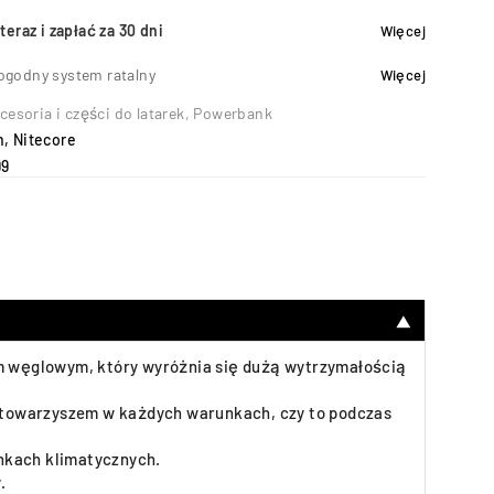
teraz i zapłać za 30 dni
Więcej
ogodny system ratalny
Więcej
cesoria i części do latarek
,
Powerbank
h
,
Nitecore
99
▼
m węglowym, który wyróżnia się dużą wytrzymałością
 towarzyszem w każdych warunkach, czy to podczas
unkach klimatycznych.
.