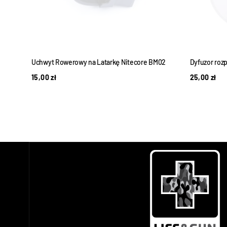
Uchwyt Rowerowy na Latarkę Nitecore BM02
Dyfuzor roz
15,00
zł
25,00
zł