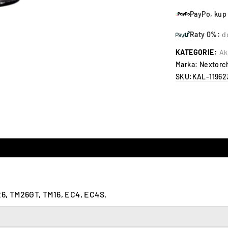
PayPo, kup 
Raty 0%:
d
KATEGORIE:
Ak
Marka:
Nextorc
SKU:
KAL-11962
26, TM26GT, TM16, EC4, EC4S.