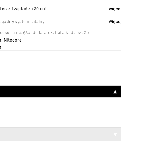
teraz i zapłać za 30 dni
Więcej
ogodny system ratalny
Więcej
cesoria i części do latarek
,
Latarki dla służb
h
,
Nitecore
3
▼
▼