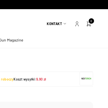
0
KONTAKT
Gun Magazine
ń roboczy
Koszt wysyłki:
9,90 zł