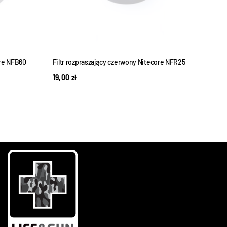
ore NFB60
Filtr rozpraszający czerwony Nitecore NFR25
Dyfuz
19,00
zł
16,0