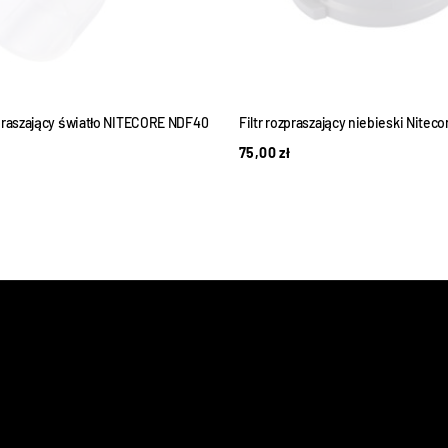
praszający światło NITECORE NDF40
Filtr rozpraszający niebieski Nitec
75,00
zł