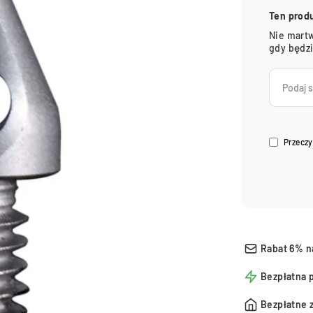
Ten prod
Nie martw
gdy będz
Przeczy
Rabat 6% n
Bezpłatna 
Bezpłatne 