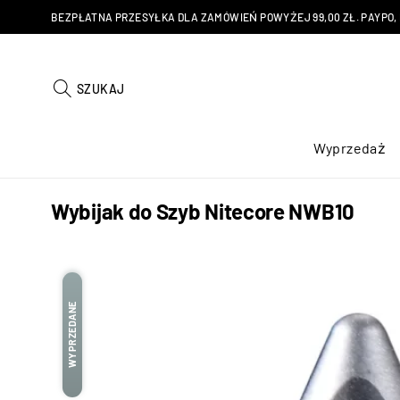
BEZPŁATNA PRZESYŁKA DLA ZAMÓWIEŃ POWYŻEJ 99,00 ZŁ. PAYPO, KU
SZUKAJ
Wyprzedaż
Wybijak do Szyb Nitecore NWB10
WYPRZEDANE