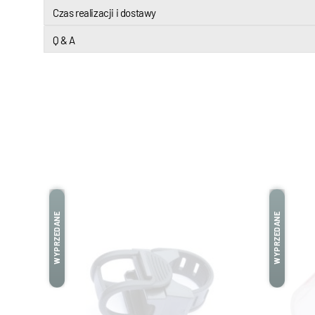
Czas realizacji i dostawy
Q & A
WYPRZEDANE
WYPRZEDANE