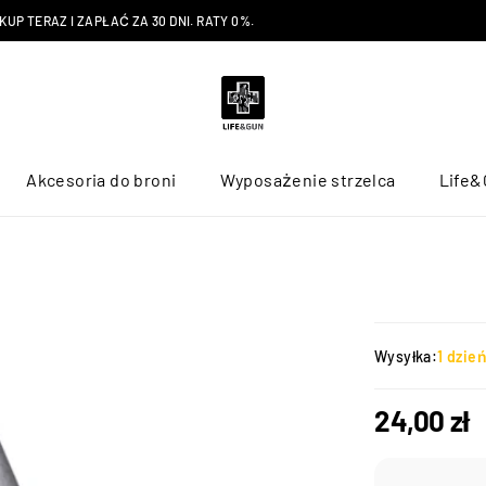
P TERAZ I ZAPŁAĆ ZA 30 DNI. RATY 0%.
Akcesoria do broni
Wyposażenie strzelca
Life&
Wysyłka:
1 dzie
24,00
zł