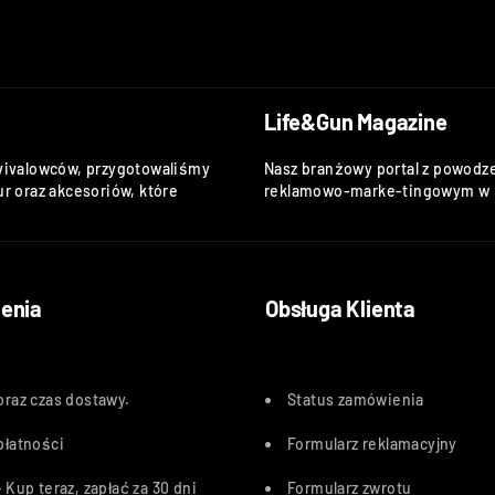
Life&Gun Magazine
vivalowców, przygotowaliśmy
Nasz branżowy portal z powodze
r oraz akcesoriów, które
reklamowo-marke-tingowym w k
enia
Obsługa Klienta
oraz czas dostawy
.
Status zamówienia
płatności
Formularz reklamacyjny
 Kup teraz, zapłać za 30 dn
i
Formularz zwrotu