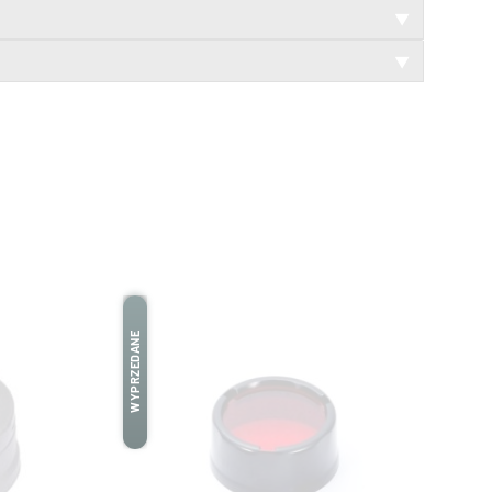
▼
▼
WYPRZEDANE