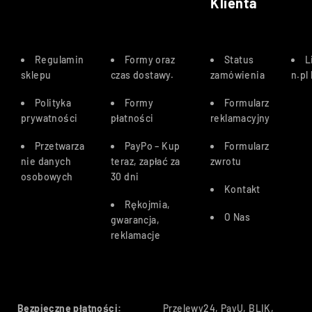
Klienta
Regulamin
Formy oraz
Status
L
sklepu
czas dostawy
.
zamówienia
n.pl
Polityka
Formy
Formularz
prywatności
płatności
reklamacyjny
Przetwarza
PayPo – Kup
Formularz
nie danych
teraz, zapłać za
zwrotu
osobowych
30 dn
i
Kontakt
Rękojmia,
O Nas
gwarancja,
reklamacje
Bezpieczne płatności:
Przelewy24, PayU, BLIK,