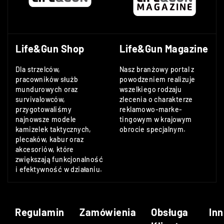
Life&Gun Shop
Life&Gun Magazine
Dla strzelców,
Nasz branżowy portal z
pracowników służb
powodzeniem realizuje
mundurowych oraz
wszelkiego rodzaju
survivalowców,
zlecenia o charakterze
przygotowaliśmy
reklamowo-marke-
najnowsze modele
tingowym w krajowym
kamizelek taktycznych,
obrocie specjalnym.
plecaków, kabur oraz
akcesoriów, które
zwiększają funkcjonalność
i efektywność w działaniu.
Regulamin
Zamówienia
Obsługa
Inn