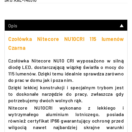
SKU:
KAL-140310
Opis
▼
Czołówka Nitecore NU10CRI 115 lumenów
Czarna
Czołówka Nitecore NU10 CRI wyposażono w silną
diodę LED, dostarczającą wiązkę światła o mocy do
115 lumenów. Dzięki temu idealnie sprawdza zarówno
do prac w domu jak i poza nim.
Dzięki lekkiej konstrukcji i specjalnym trybom jest
to doskonałe narzędzie do pracy, zwłaszcza gdy
potrzebujemy dwóch wolnych rąk.
Nitecore NU10CRI wykonano z lekkiego i
wytrzymałego aluminium lotniczego, posiada
również certyfikat IP66 gwarantujący ochronę przed
wilgocią nawet najbardziej skrajne warunki