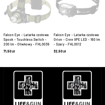
Falcon Eye - Latarka czołowa
Falcon Eye - Latarka czołowa
Spook - Touchless Switch -
Orion - Cree XPE LED - 160 lm
200 lm - Oliwkowy - FHL0036
- Szary - FHL0012
71,50
zł
32,50
zł