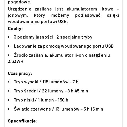
pogodowe.
Urządzenie zasilane jest akumulatorem litowo –
jonowym, który możemy podładować dzięki
wbudowanemu portowi USB.
Cechy:
3 poziomy jasności i 2 specjalne tryby
Ładowanie za pomocą wbudowanego portu USB
Źródło zasilania: akumulator li-on o natężeniu
3.33WH
Czas pracy:
Tryb wysoki / 115 lumenów – 7 h
Tryb średni / 22 lumeny – 8 h 45 min
Tryb niski / 1 lumen – 150 h
Światło czerwone / 13 lumenów – 5 h 15 min
Specyfikacje: