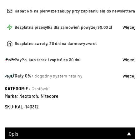
Rabat 6% na pierwsze zakupy przy zapisaniu się do newslettera
Bezpłatna przesyłka dla zamówień powyżej 99,00 zł
Więcej
Bezpłatne zwroty, 30 dni na darmowy zwrot
PayPo, kup teraz i zapłać za 30 dni
Więcej
Raty 0%:
dogodny system ratalny
Więcej
KATEGORIE:
Czołówki
Marka:
Nextorch
,
Nitecore
SKU:
KAL-140312
Opis
▼