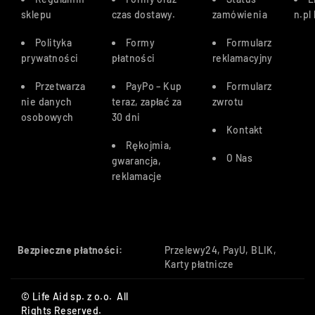
sklepu
czas dostawy
.
zamówienia
n.pl
Polityka
Formy
Formularz
prywatności
płatności
reklamacyjny
Przetwarza
PayPo – Kup
Formularz
nie danych
teraz, zapłać za
zwrotu
osobowych
30 dn
i
Kontakt
Rękojmia,
O Nas
gwarancja,
reklamacje
Bezpieczne płatności:
Przelewy24, PayU, BLIK,
Karty płatnicze
© Life Aid sp. z o.o. All
Rights Reserved.