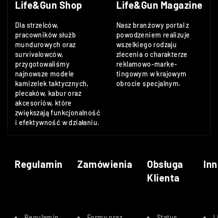
Life&Gun Shop
Life&Gun Magazine
Dla strzelców,
Nasz branżowy portal z
pracowników służb
powodzeniem realizuje
mundurowych oraz
wszelkiego rodzaju
survivalowców,
zlecenia o charakterze
przygotowaliśmy
reklamowo-marke-
najnowsze modele
tingowym w krajowym
kamizelek taktycznych,
obrocie specjalnym.
plecaków, kabur oraz
akcesoriów, które
zwiększają funkcjonalność
i efektywność w działaniu.
Regulamin
Zamówienia
Obsługa
Inn
Klienta
Regulamin
Formy oraz
Status
L