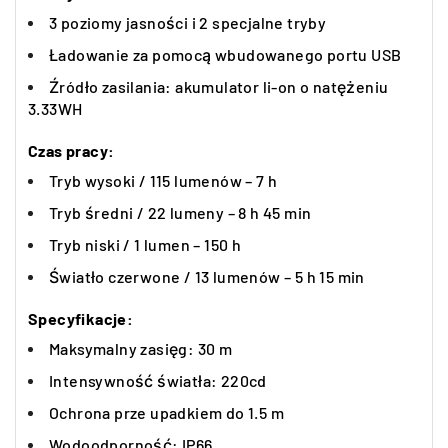
3 poziomy jasności i 2 specjalne tryby
Ładowanie za pomocą wbudowanego portu USB
Źródło zasilania: akumulator li-on o natężeniu
3.33WH
Czas pracy:
Tryb wysoki / 115 lumenów – 7 h
Tryb średni / 22 lumeny – 8 h 45 min
Tryb niski / 1 lumen – 150 h
Światło czerwone / 13 lumenów – 5 h 15 min
Specyfikacje:
Maksymalny zasięg: 30 m
Intensywność światła: 220cd
Ochrona prze upadkiem do 1.5 m
Wodoodporność: IP66