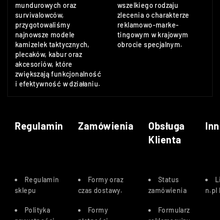
mundurowych oraz
wszelkiego rodzaju
survivalowców,
zlecenia o charakterze
przygotowaliśmy
reklamowo-marke-
najnowsze modele
tingowym w krajowym
kamizelek taktycznych,
obrocie specjalnym.
plecaków, kabur oraz
akcesoriów, które
zwiększają funkcjonalność
i efektywność w działaniu.
Regulamin
Zamówienia
Obsługa
Inn
Klienta
Regulamin
Formy oraz
Status
L
sklepu
czas dostawy
.
zamówienia
n.pl
Polityka
Formy
Formularz