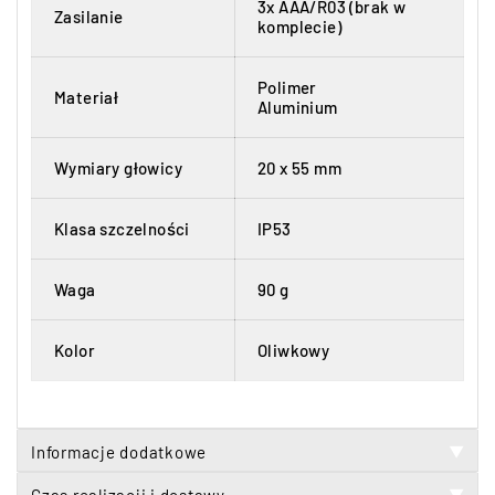
3x AAA/R03 (brak w
Zasilanie
komplecie)
Polimer
Materiał
Aluminium
Wymiary głowicy
20 x 55 mm
Klasa szczelności
IP53
Waga
90 g
Kolor
Oliwkowy
Informacje dodatkowe
▼
▼