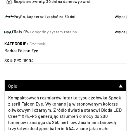
Bezpłatne zwroty, 30 dni na darmowy zwrot
PayPo, kup teraz i zapłać za 30 dni
Więcej
Raty 0%:
dogodny system ratalny
Więcej
KATEGORIE:
Czołówki
Marka:
Falcon Eye
SKU:
SPC-15104
Opis
▼
Kompaktowych rozmiarów latarka typu czołówka Spook
z serii Falcon Eye. Wykonano ją w stonowanym kolorze
oliwkowym i czarnym. Źródło światła stanowi Dioda LED
Cree™ XPE-R3 generując strumień o mocy do 200
lumenów i zasięgu do 250 metrów. Zasilanie stanowią
trzy łatwo dostępne baterie AAA, znane jako małe