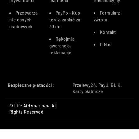
prywatności
płatności
reklamacyjny
Przetwarza
PayPo – Kup
Formularz
nie danych
teraz, zapłać za
zwrotu
osobowych
30 dn
i
Kontakt
Rękojmia,
O Nas
gwarancja,
reklamacje
Bezpieczne płatności:
Przelewy24, PayU, BLIK,
Karty płatnicze
© Life Aid sp. z o.o. All
Rights Reserved.