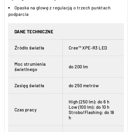
Opaska na głowę z regulacją o trzech punktach
podparcia
DANE TECHNICZNE
Źródło światła
Cree™ XPE-R3 LED
Moc strumienia
do 200 lm
świetlnego
Zasięg światła
do 250 metrów
High (250 lm): do 6 h
Low (100 lm): do 10 h
Czas pracy
Strobo/Flashing: do 18
h