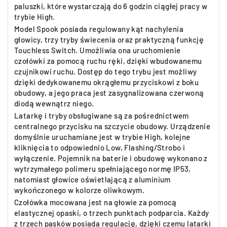
paluszki, które wystarczają do 6 godzin ciągłej pracy w
trybie High.
Model Spook posiada regulowany kąt nachylenia
głowicy, trzy tryby świecenia oraz praktyczną funkcję
Touchless Switch. Umożliwia ona uruchomienie
czołówki za pomocą ruchu ręki, dzięki wbudowanemu
czujnikowi ruchu. Dostęp do tego trybu jest możliwy
dzięki dedykowanemu okrągłemu przyciskowi z boku
obudowy, a jego praca jest zasygnalizowana czerwoną
diodą wewnątrz niego.
Latarkę i tryby obsługiwane są za pośrednictwem
centralnego przycisku na szczycie obudowy. Urządzenie
domyślnie uruchamiane jest w trybie High, kolejne
kliknięcia to odpowiednio Low, Flashing/Strobo i
wyłączenie. Pojemnik na baterie i obudowę wykonano z
wytrzymałego polimeru spełniającego normę IP53,
natomiast głowice oświetlającą z aluminium
wykończonego w kolorze oliwkowym.
Czołówka mocowana jest na głowie za pomocą
elastycznej opaski, o trzech punktach podparcia. Każdy
z trzech pasków posiada regulację, dzięki czemu latarki