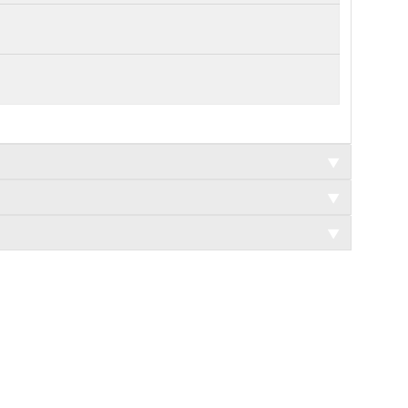
▼
▼
▼