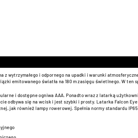
 z wytrzymałego i odpornego na upadki i warunki atmosferyczne
wiązki emitowanego światła na 180 m zasięgu świetlnego. W ten
opularne i dostępne ogniwa AAA. Ponadto wraz z latarką użytko
ie odbywa się na wcisk i jest szybki i prosty. Latarka Falcon Eye
ej, jak również lampy rowerowej. Spełnia normy standardu IP65 
cyjnego
tniczego