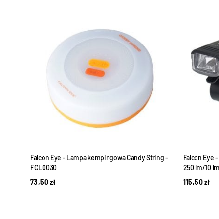
Falcon Eye - Lampa kempingowa Candy String -
Falcon Eye 
FCL0030
250 lm/10 l
73,50
zł
115,50
zł