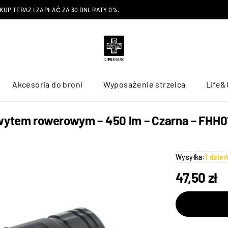
P TERAZ I ZAPŁAĆ ZA 30 DNI. RATY 0%.
Akcesoria do broni
Wyposażenie strzelca
Life&
hwytem rowerowym – 450 lm – Czarna – FHH0
Wysyłka:
1 dzie
47,50
zł