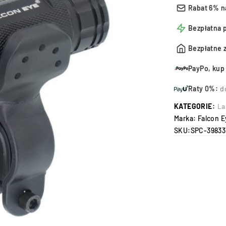
Rabat 6% n
Bezpłatna 
Bezpłatne 
PayPo, kup 
Raty 0%:
d
KATEGORIE:
La
Marka:
Falcon E
SKU:
SPC-39833