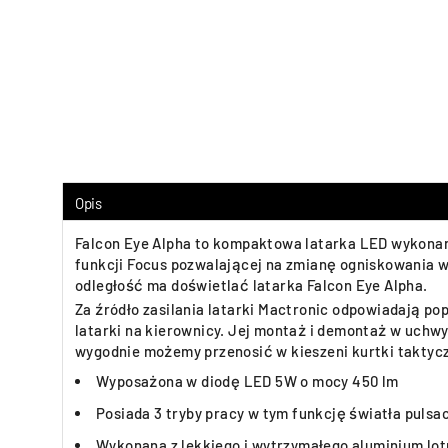
Opis
Falcon Eye Alpha to kompaktowa latarka LED wykonana
funkcji Focus pozwalającej na zmianę ogniskowania 
odległość ma doświetlać latarka Falcon Eye Alpha.
Za źródło zasilania latarki Mactronic odpowiadają p
latarki na kierownicy. Jej montaż i demontaż w uchwyc
wygodnie możemy przenosić w kieszeni kurtki taktyczn
Wyposażona w diodę LED 5W o mocy 450 lm
Posiada 3 tryby pracy w tym funkcję światła pulsa
Wykonana z lekkiego i wytrzymałego aluminium lo