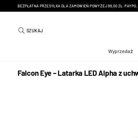
BEZPŁATNA PRZESYŁKA DLA ZAMÓWIEŃ POWYŻEJ 99,00 ZŁ. PAYPO, KU
SZUKAJ
Wyprzedaż
Falcon Eye – Latarka LED Alpha z uc