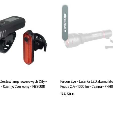
WYPRZEDANE
- Zestaw lamp rowerowych City -
Falcon Eye - Latarka LED akumulat
m - Czarny/Czerwony - FBS0081
Focus 2.4 - 1000 lm - Czarna - FHH0
174,50
zł