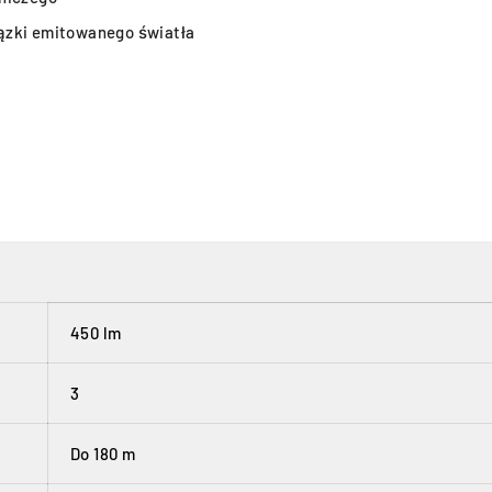
ązki emitowanego światła
450 lm
3
Do 180 m