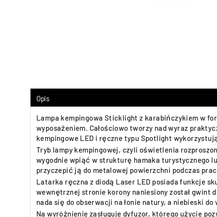
Opis
Lampa kempingowa Sticklight z karabińczykiem w form
wyposażeniem. Całościowo tworzy nad wyraz praktyczny
kempingowe LED i ręczne typu Spotlight wykorzystuj
Tryb lampy kempingowej, czyli oświetlenia rozpros
wygodnie wpiąć w strukturę hamaka turystycznego lu
przyczepić ją do metalowej powierzchni podczas pra
Latarka ręczna z diodą Laser LED posiada funkcje sku
wewnętrznej stronie korony naniesiony został gwint d
nada się do obserwacji na łonie natury, a niebieski 
Na wyróżnienie zasługuje dyfuzor, którego użycie po