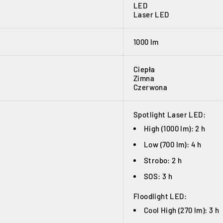
LED
Laser LED
1000 lm
Ciepła
Zimna
Czerwona
Spotlight Laser LED:
High (1000 lm): 2 h
Low (700 lm): 4 h
Strobo: 2 h
SOS: 3 h
Floodlight LED:
Cool High (270 lm): 3 h