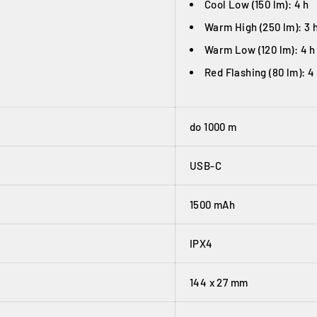
Cool Low (150 lm): 4 h
Warm High (250 lm): 3 
Warm Low (120 lm): 4 h
Red Flashing (80 lm): 4
do 1000 m
USB-C
1500 mAh
IPX4
144 x 27 mm