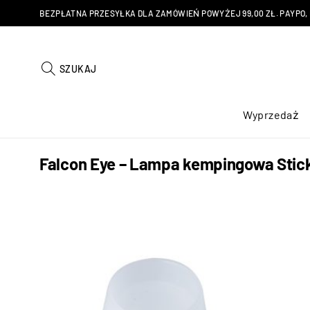
BEZPŁATNA PRZESYŁKA DLA ZAMÓWIEŃ POWYŻEJ 99,00 ZŁ. PAYPO, KU
SZUKAJ
Wyprzedaż
Falcon Eye – Lampa kempingowa Stickl