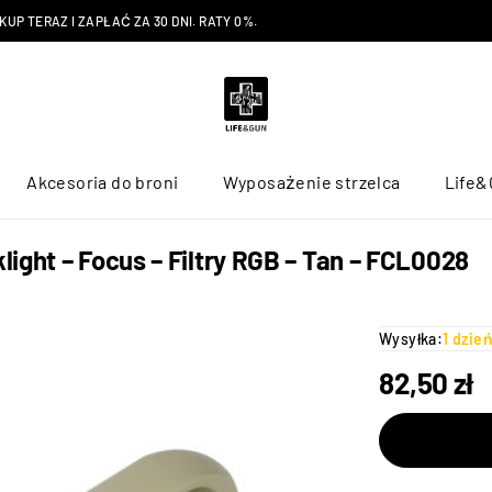
P TERAZ I ZAPŁAĆ ZA 30 DNI. RATY 0%.
Akcesoria do broni
Wyposażenie strzelca
Life&
ight – Focus – Filtry RGB – Tan – FCL0028
Wysyłka:
1 dzie
82,50
zł