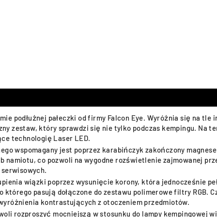
ie podłużnej pałeczki od firmy Falcon Eye. Wyróżnia się na tle
 zestaw, który sprawdzi się nie tylko podczas kempingu. Na ten
ące technologię Laser LED.
zonego wspomagany jest poprzez karabińczyk zakończony magne
b namiotu, co pozwoli na wygodne rozświetlenie zajmowanej pr
c serwisowych.
pienia wiązki poprzez wysunięcie korony, która jednocześnie pe
o którego pasują dołączone do zestawu polimerowe filtry RGB. C
do wyróżnienia kontrastujących z otoczeniem przedmiotów.
zwoli rozproszyć mocniejszą w stosunku do lampy kempingowej w