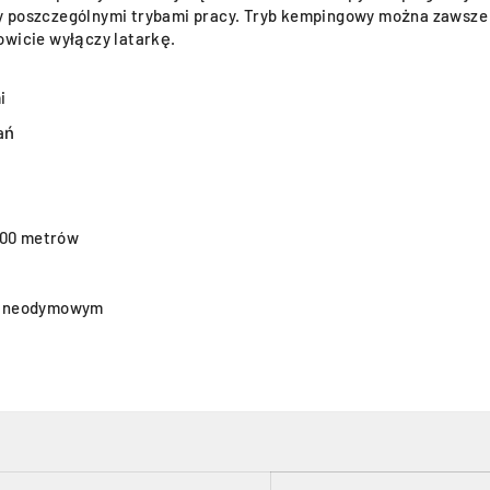
y poszczególnymi trybami pracy. Tryb kempingowy można zawsze 
owicie wyłączy latarkę.
i
ań
000 metrów
em neodymowym