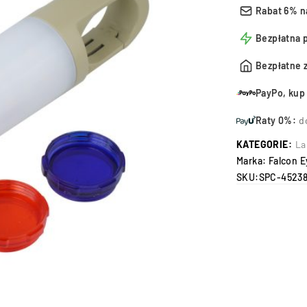
Rabat 6% n
Bezpłatna 
Bezpłatne 
PayPo, kup 
Raty 0%:
d
KATEGORIE:
La
Marka:
Falcon E
SKU:
SPC-4523