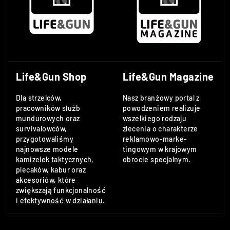
Life&Gun Shop
Life&Gun Magazine
Dla strzelców,
Nasz branżowy portal z
pracowników służb
powodzeniem realizuje
mundurowych oraz
wszelkiego rodzaju
survivalowców,
zlecenia o charakterze
przygotowaliśmy
reklamowo-marke-
najnowsze modele
tingowym w krajowym
kamizelek taktycznych,
obrocie specjalnym.
plecaków, kabur oraz
akcesoriów, które
zwiększają funkcjonalność
i efektywność w działaniu.