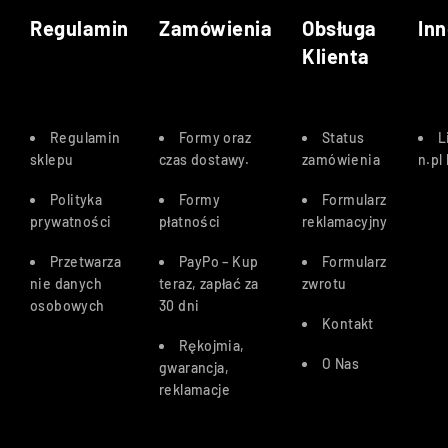
Regulamin
Zamówienia
Obsługa
Inn
Klienta
Regulamin
Formy oraz
Status
L
sklepu
czas dostawy
.
zamówienia
n.pl
Polityka
Formy
Formularz
prywatności
płatności
reklamacyjny
Przetwarza
PayPo – Kup
Formularz
nie danych
teraz, zapłać za
zwrotu
osobowych
30 dn
i
Kontakt
Rękojmia,
O Nas
gwarancja,
reklamacje