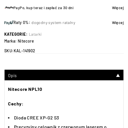
PayPo, kup teraz i zapłać za 30 dni
Więcej
Raty 0%:
dogodny system ratalny
Więcej
KATEGORIE:
Latarki
Marka:
Nitecore
SKU:
KAL-141902
Opis
▼
Nitecore NPL10
Cechy:
D
iod
a
CREE XP-G2 S3
Precyzyjny celownik z czerwonym laserem o