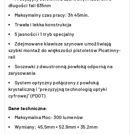
długości fali 635nm
M
aksymalny czas pracy: 3h 45min.
Trwała i lekka konstrukcja
5
jasności
i 1 tryb specjalny
Zdejmowane klawisze szynowe umożliwiają
szybki montaż do większości pistoletów Picatinny-
rail
Soczewki z dwustronną powłoką odporn
ą
na
zarysowania
System optyczny połączony z powłoką
krystaliczną i “precyzyjną technologią optyki
cyfrowej” (PDOT)
Dane techniczne:
Maksymalna Moc: 300 lumenów
Wymiany:
45.5mm × 52.9mm × 35.2mm