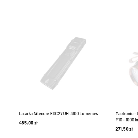
 lm
Latarka Nitecore EDC27 UHI 3100 Lumenów
Mactronic -
M10 - 1000 
485,00
zł
271,50
zł