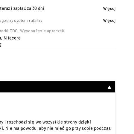
teraz i zapłać za 30 dni
Więcej
ogodny system ratalny
Więcej
tarki EDC
,
Wyposażenie apteczek
h
,
Nitecore
9
▼
y i rozchodzi się we wszystkie strony dzięki
ki. Nie ma powodu, aby nie mieć go przy sobie podczas