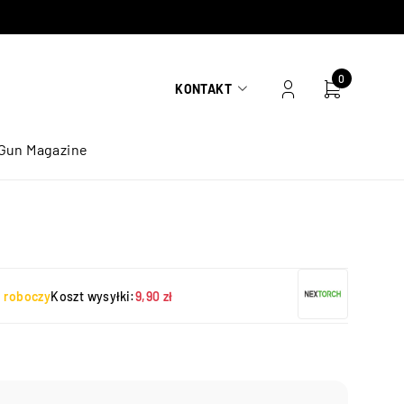
0
KONTAKT
Gun Magazine
ń roboczy
Koszt wysyłki:
9,90 zł