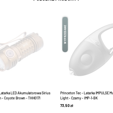
WYPRZEDANE
 Latarka LED Akumulatorowa Sirius
Princeton Tec - Latarka IMPULSE Mu
lm - Coyote Brown - THH0171
Light - Czarny - IMP-1-BK
73,50
zł