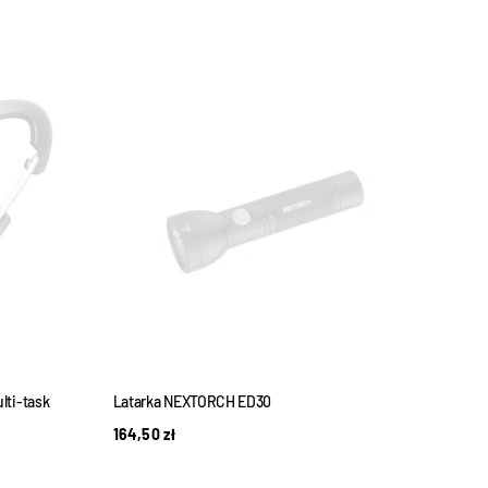
lti-task
Latarka NEXTORCH ED30
Latar
USB-
164,50
zł
67,5