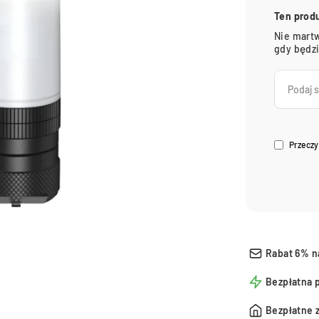
Ten prod
Nie martw
gdy będz
Przeczy
Rabat 6% n
Bezpłatna 
Bezpłatne 