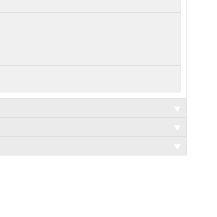
▼
▼
▼