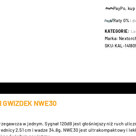
PayPo, kup 
Raty 0%:
d
KATEGORIE:
La
Marka:
Nextorc
SKU:
KAL-14180
I GWIZDEK NWE30
egawcza w jednym. Sygnał 120dB jest głośniejszy niż ruch uliczn
średnicy 2,51 cm i wadze 34,8g, NWE30 jest ultrakompaktowy i lek