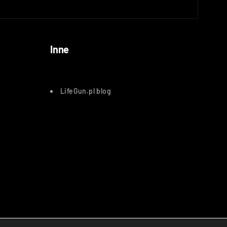
Inne
LifeGun.pl blog
atnicze