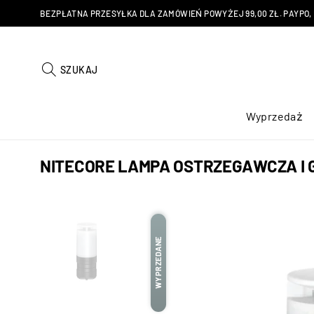
BEZPŁATNA PRZESYŁKA DLA ZAMÓWIEŃ POWYŻEJ 99,00 ZŁ. PAYPO, KU
SZUKAJ
Wyprzedaż
NITECORE LAMPA OSTRZEGAWCZA I 
WYPRZEDANE