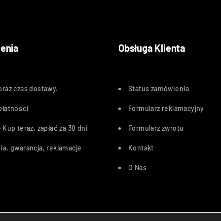
enia
Obsługa Klienta
oraz czas dostawy
.
Status zamówienia
płatności
Formularz reklamacyjny
 Kup teraz, zapłać za 30 dn
i
Formularz zwrotu
ia, gwarancja, reklamacje
Kontakt
O Nas
Przelewy24, PayU, BLIK, Karty pł