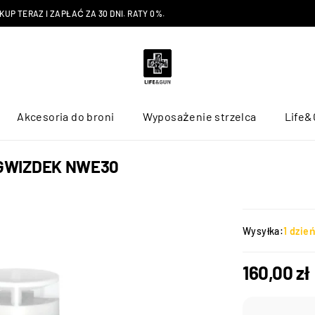
P TERAZ I ZAPŁAĆ ZA 30 DNI. RATY 0%.
Akcesoria do broni
Wyposażenie strzelca
Life&
GWIZDEK NWE30
Wysyłka:
1 dzie
160,00
zł