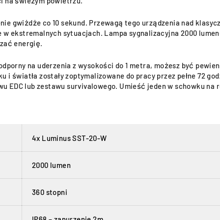
ci na świeżym powietrzu.
nie gwiżdże co 10 sekund. Przewagą tego urządzenia nad klasy
e w ekstremalnych sytuacjach. Lampa sygnalizacyjna 2000 lumenó
dzać energię.
 odporny na uderzenia z wysokości do 1 metra, możesz być pewi
 i światła zostały zoptymalizowane do pracy przez pełne 72 godzi
u EDC lub zestawu survivalowego. Umieść jeden w schowku na r
4x Luminus SST-20-W
2000 lumen
360 stopni
IP68 – zanurzenie 2m