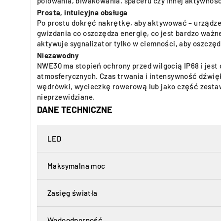
polowania, biwakowania, spaceru czy innej aktywnoś
Prosta, intuicyjna obsługa
Po prostu dokręć nakrętkę, aby aktywować – urządze
gwizdania co oszczędza energię, co jest bardzo ważn
aktywuje sygnalizator tylko w ciemności, aby oszczę
Niezawodny
NWE30 ma stopień ochrony przed wilgocią IP68 i jest
atmosferycznych. Czas trwania i intensywność dźwięku
wędrówki, wycieczkę rowerową lub jako część zestaw
nieprzewidziane.
DANE TECHNICZNE
LED
Maksymalna moc
Zasięg światła
Wodoodporność