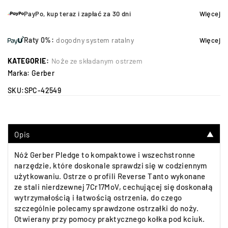
PayPo, kup teraz i zapłać za 30 dni
Więcej
Raty 0%:
dogodny system ratalny
Więcej
KATEGORIE:
Noże ze składanym ostrzem
Marka:
Gerber
SKU:
SPC-42549
Opis
▼
Nóż Gerber Pledge to kompaktowe i wszechstronne
narzędzie, które doskonale sprawdzi się w codziennym
użytkowaniu. Ostrze o profili Reverse Tanto wykonane
ze stali nierdzewnej 7Cr17MoV, cechującej się doskonałą
wytrzymałością i łatwością ostrzenia, do czego
szczególnie polecamy sprawdzone ostrzałki do noży.
Otwierany przy pomocy praktycznego kołka pod kciuk.