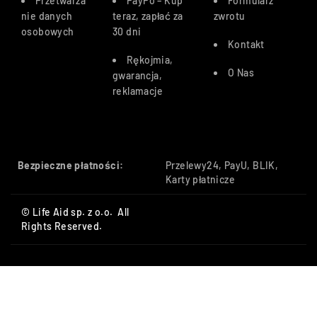
Przetwarza
PayPo – Kup
Formularz
nie danych
teraz, zapłać za
zwrotu
osobowych
30 dn
i
Kontakt
Rękojmia,
O Nas
gwarancja,
reklamacje
Bezpieczne płatności:
Przelewy24, PayU, BLIK,
Karty płatnicze
© Life Aid sp. z o.o. All
Rights Reserved.