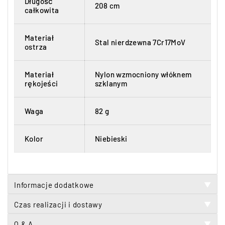
Długość
208 cm
całkowita
Materiał
Stal nierdzewna 7Cr17MoV
ostrza
Materiał
Nylon wzmocniony włóknem
rękojeści
szklanym
Waga
82 g
Kolor
Niebieski
Informacje dodatkowe
▼
Czas realizacji i dostawy
▼
Q & A
▼