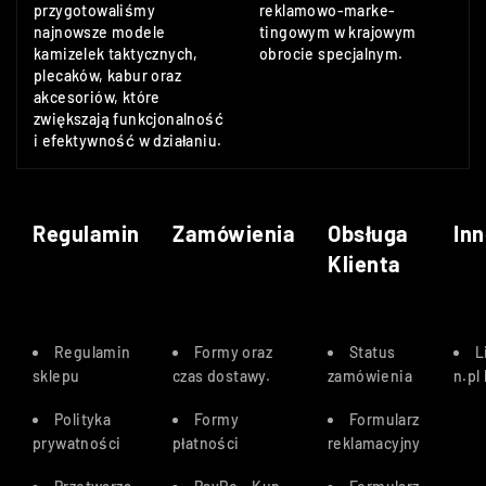
przygotowaliśmy
reklamowo-marke-
najnowsze modele
tingowym w krajowym
kamizelek taktycznych,
obrocie specjalnym.
plecaków, kabur oraz
akcesoriów, które
zwiększają funkcjonalność
i efektywność w działaniu.
Regulamin
Zamówienia
Obsługa
Inn
Klienta
Regulamin
Formy oraz
Status
L
sklepu
czas dostawy
.
zamówienia
n.pl
Polityka
Formy
Formularz
prywatności
płatności
reklamacyjny