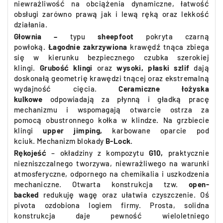
niewrażliwość na obciążenia dynamiczne, łatwość
obsługi zarówno prawą jak i lewą ręką oraz lekkość
działania.
Głownia –
typu
sheepfoot
pokryta czarną
powłoką
. Łagodnie zakrzywiona
krawędź tnąca zbiega
się w kierunku bezpiecznego czubka szerokiej
klingi.
Grubość klingi
oraz
wysoki, płaski szlif
dają
doskonałą geometrię krawędzi tnącej oraz ekstremalną
wydajność cięcia.
Ceramiczne łożyska
kulkowe
odpowiadają za płynną i gładką pracę
mechanizmu i
wspomagają otwarcie ostrza za
pomocą obustronnego kołka w klindze
.
Na
grzbiecie
klingi
upper jimping,
karbowane oparcie pod
kciuk.
Mechanizm blokady
B
-Lock.
Rękojeść
–
okładziny z
kompozytu
G10,
praktycznie
niezniszczalnego tworzywa, niewrażliwego na warunki
atmosferyczne, odpornego na chemikalia i uszkodzenia
mechaniczne.
Otwarta konstrukcja tzw.
open-
backed
redukuję wagę oraz ułatwia czyszczenie. Oś
pivota ozdobiona logiem firmy.
Prosta, solidna
konstrukcja daje pewność wieloletniego