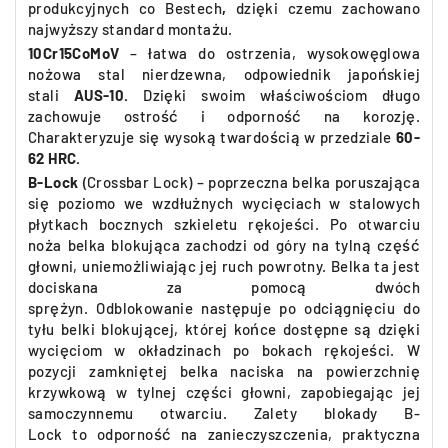
produkcyjnych co
Bestech
,
dzięki czemu zachowano
najwyższy standard montażu.
10Cr15CoMoV
– łatwa do ostrzenia, wysokowęglowa
nożowa stal nierdzewna, odpowiednik japońskiej
stali
AUS-10.
Dzięki swoim właściwościom długo
zachowuje ostrość i odporność na korozję.
Charakteryzuje się wysoką twardością w przedziale
60-
62 HRC.
B-Lock
(Crossbar Lock) –
poprzeczna belka
poruszająca
się poziomo we wzdłużnych wycięciach w stalowych
płytkach bocznych szkieletu rękojeści.
Po otwarciu
noża
belka
blokująca zachodzi od góry na tylną część
głowni, uniemożliwiając jej ruch powrotny. Belka ta jest
dociskana za pomocą dwóch
sprężyn.
Odblokowanie
następuje po odciągnięciu do
tyłu belki blokującej, której końce dostępne są dzięki
wycięciom w okładzinach po bokach rękojeści. W
pozycji zamkniętej belka naciska na powierzchnię
krzywkową w tylnej części głowni, zapobiegając jej
samoczynnemu otwarciu. Zalety blokady
B-
Lock
to
odporność na zanieczyszczenia
, praktyczna