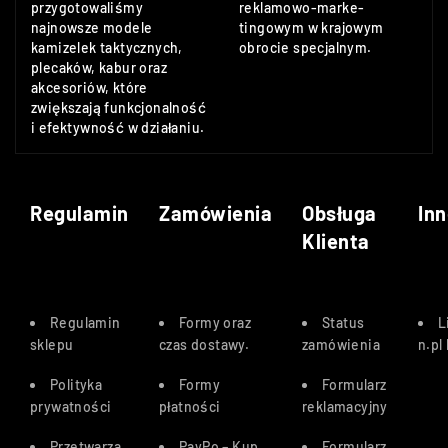
przygotowaliśmy
reklamowo-marke-
najnowsze modele
tingowym w krajowym
kamizelek taktycznych,
obrocie specjalnym.
plecaków, kabur oraz
akcesoriów, które
zwiększają funkcjonalność
i efektywność w działaniu.
Regulamin
Zamówienia
Obsługa
Inn
Klienta
Regulamin
Formy oraz
Status
L
sklepu
czas dostawy
.
zamówienia
n.pl
Polityka
Formy
Formularz
prywatności
płatności
reklamacyjny
Przetwarza
PayPo – Kup
Formularz