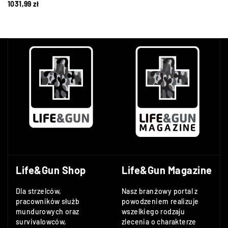
1031,99
zł
Life&Gun Shop
Life&Gun Magazine
Dla strzelców,
Nasz branżowy portal z
pracowników służb
powodzeniem realizuje
mundurowych oraz
wszelkiego rodzaju
survivalowców,
zlecenia o charakterze