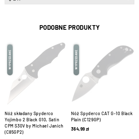
PODOBNE PRODUKTY
WYPRZEDANE
WYPRZEDANE
Nóż składany Spyderco
Nóż Spyderco CAT G-10 Black
Yojimbo 2 Black G10, Satin
Plain (C129GP)
CPM S30V by Michael Janich
364,99
zł
(C85GP2)