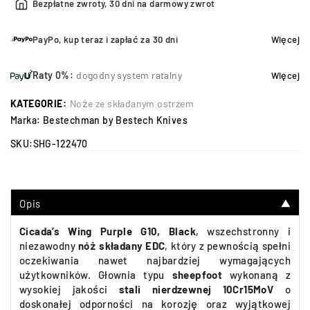
Bezpłatne zwroty, 30 dni na darmowy zwrot
PayPo, kup teraz i zapłać za 30 dni
Więcej
Raty 0%:
dogodny system ratalny
Więcej
KATEGORIE:
Noże ze składanym ostrzem
Marka:
Bestechman by Bestech Knives
SKU:
SHG-122470
Opis
▼
Cicada’s Wing Purple G10, Black
,
wszechstronny i
niezawodny
nóż składany EDC
, który z pewnością spełni
oczekiwania nawet najbardziej wymagających
użytkowników. Głownia typu
sheepfoot
wykonaną z
wysokiej jakości
stali nierdzewnej 10Cr15MoV
o
doskonałej odporności na korozję oraz wyjątkowej