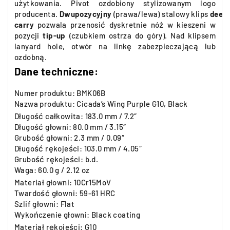
użytkowania
.
Pivot ozdobiony stylizowanym logo
producenta.
Dwu
pozycyjny
(prawa/lewa) stalowy
klips
deep
carry
pozwala przenosić dyskretnie nóż w kieszeni w
pozycji
tip-up
(czubkiem ostrza do góry). Nad klipsem
lanyard hole, otwór na linkę zabezpieczającą lub
ozdobną.
Dane techniczne:
Numer produktu: BMK06B
Nazwa produktu: Cicada’s Wing Purple G10, Black
Długość całkowita:
183
.0 mm / 7.2″
Długość głowni: 80
.0 mm / 3.15″
Grubość głowni: 2
.3 mm / 0.09″
Długość rękojeści: 103.0 mm / 4.05″
Grubość rękojeści: b.d.
Waga:
60
.0 g / 2.12 oz
Materiał głowni: 10Cr15MoV
Twardość głowni: 59-61 HRC
Szlif głowni: Flat
Wykończenie głowni: Black coating
Materiał rękojeści: G10