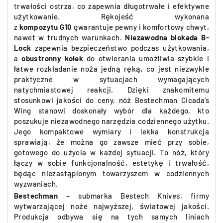
trwałości ostrza, co zapewnia długotrwałe i efektywne
użytkowanie. Rękojeść wykonana
z
kompozytu G10
gwarantuje pewny i komfortowy chwyt,
nawet w trudnych warunkach.
Niezawodna blokada
B-
Lock
zapewnia bezpieczeństwo podczas użytkowania,
a
obustronny kołek
do otwierania umożliwia szybkie i
łatwe rozkładanie noża jedną ręką, co jest niezwykle
praktyczne w sytuacjach wymagających
natychmiastowej reakcji. Dzięki znakomitemu
stosunkowi jakości do ceny, nóż Bestechman Cicada’s
Wing stanowi doskonały wybór dla każdego, kto
poszukuje niezawodnego narzędzia codziennego użytku.
Jego kompaktowe wymiary i lekka konstrukcja
sprawiają, że można go zawsze mieć przy sobie,
gotowego do użycia w każdej sytuacji. To nóż, który
łączy w sobie funkcjonalność, estetykę i trwałość,
będąc niezastąpionym towarzyszem w codziennych
wyzwaniach.
Bestechman
– submarka Bestech Knives, firmy
wytwarzającej noże najwyższej, światowej jakości.
Produkcja odbywa się na tych samych liniach