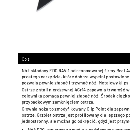
Opis
Nóż składany EDC RAV-1 od renomowanej firmy Real Av
prostego narzędzia, które dobrze wypełni postawione
pozwala pewnie złapać i trzymać nóż. Metalowy klips
Ostrze z stali nierdzewnej 4Cr14 zapewnia trwałość 
celownika pomaga pewniej złapać nóż. Środek ciężkoś
przypadkowym zamknięciem ostrza.
Głownia noża to zmodyfikowany Clip Point dla zapew
ostrze. Grzbiet ostrza jest profilowany dla lepszego 
jednostronny, ale można go odkręcić, gdyż jest prz
Nóż EDC, stworzony z myślą o codziennych wyzwa