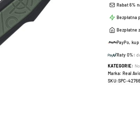
Rabat 6% n
Bezpłatna 
Bezpłatne 
PayPo, kup 
Raty 0%:
d
KATEGORIE:
No
Marka:
Real Avi
SKU:
SPC-4276