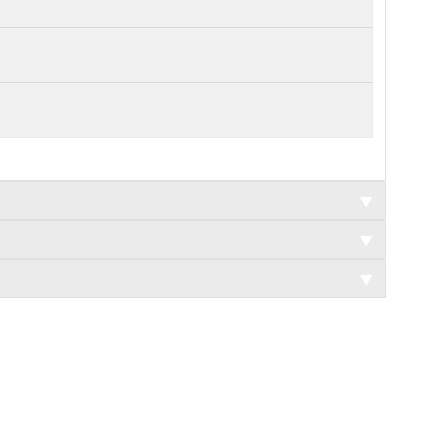
▼
▼
▼