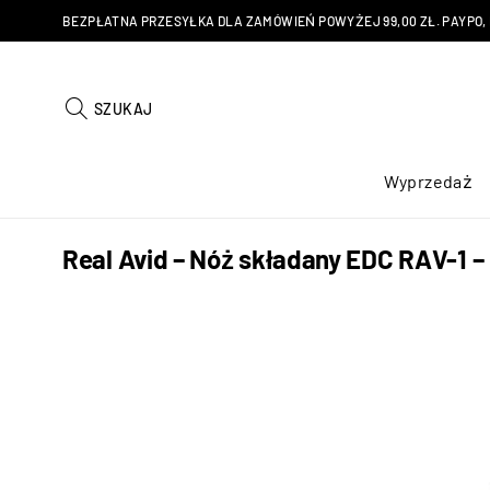
BEZPŁATNA PRZESYŁKA DLA ZAMÓWIEŃ POWYŻEJ 99,00 ZŁ. PAYPO, KU
SZUKAJ
Wyprzedaż
Real Avid – Nóż składany EDC RAV-1 