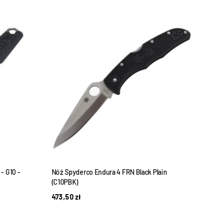
- G10 -
Nóż Spyderco Endura 4 FRN Black Plain
Nóż s
(C10PBK)
Black
473,50
zł
929,