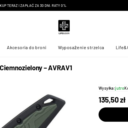
P TERAZ I ZAPŁAĆ ZA 30 DNI. RATY 0%.
Akcesoria do broni
Wyposażenie strzelca
Life&
– Ciemnozielony – AVRAV1
Wysyłka:
jutro
K
135,50
zł