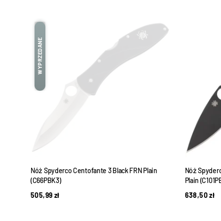
WYPRZEDANE
Nóż Spyderco Centofante 3 Black FRN Plain
Nóż Spyderc
(C66PBK3)
Plain (C101
505,99
zł
638,50
zł