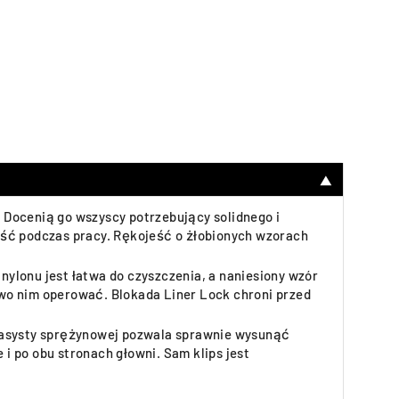
▼
 Docenią go wszyscy potrzebujący solidnego i
ość podczas pracy. Rękojeść o żłobionych wzorach
ylonu jest łatwa do czyszczenia, a naniesiony wzór
wo nim operować. Blokada Liner Lock chroni przed
z asysty sprężynowej pozwala sprawnie wysunąć
 i po obu stronach głowni. Sam klips jest