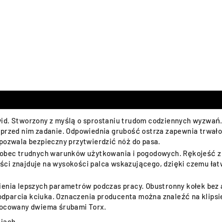
id. Stworzony z myślą o sprostaniu trudom codziennych wyzwań.
 przed nim zadanie. Odpowiednia grubość ostrza zapewnia trwał
 pozwala bezpieczny przytwierdzić nóż do pasa.
wobec trudnych warunków użytkowania i pogodowych. Rękojeść z n
ci znajduje na wysokości palca wskazującego, dzięki czemu łat
nienia lepszych parametrów podczas pracy. Obustronny kołek be
podparcia kciuka. Oznaczenia producenta można znaleźć na klipsie
ymocowany dwiema śrubami Torx.
niach