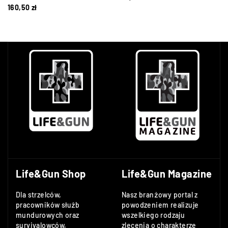
160,50
zł
Life&Gun Shop
Life&Gun Magazine
Dla strzelców,
Nasz branżowy portal z
pracowników służb
powodzeniem realizuje
mundurowych oraz
wszelkiego rodzaju
survivalowców,
zlecenia o charakterze