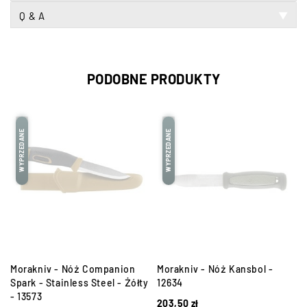
Q & A
▼
PODOBNE PRODUKTY
WYPRZEDANE
WYPRZEDANE
1
Morakniv - Nóż Companion
Morakniv - Nóż Kansbol -
Spark - Stainless Steel - Żółty
12634
- 13573
203,50
zł