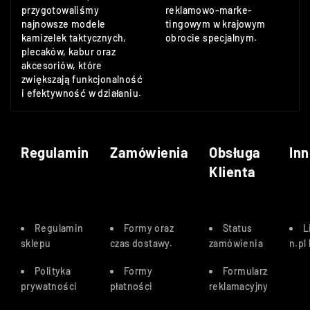
przygotowaliśmy
reklamowo-marke-
najnowsze modele
tingowym w krajowym
kamizelek taktycznych,
obrocie specjalnym.
plecaków, kabur oraz
akcesoriów, które
zwiększają funkcjonalność
i efektywność w działaniu.
Regulamin
Zamówienia
Obsługa
Inn
Klienta
Regulamin
Formy oraz
Status
L
sklepu
czas dostawy
.
zamówienia
n.pl
Polityka
Formy
Formularz
prywatności
płatności
reklamacyjny