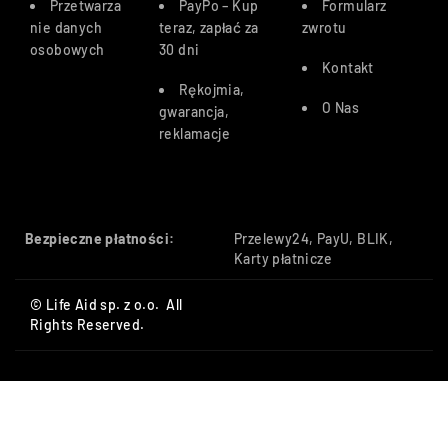
Przetwarza
PayPo – Kup
Formularz
nie danych
teraz, zapłać za
zwrotu
osobowych
30 dn
i
Kontakt
Rękojmia,
O Nas
gwarancja,
reklamacje
Bezpieczne płatności:
Przelewy24, PayU, BLIK,
Karty płatnicze
© Life Aid sp. z o.o. All
Rights Reserved.