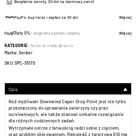
Bezpłatne zwroty, 30 dni na darmowy zwrot
PayPo, kup teraz i zapłać za 30 dni
Więcej
Raty 0%:
dogodny system ratalny
Więcej
KATEGORIE:
Noże ze stałą głownia
Marka:
Gerber
SKU:
SPC-35170
Opis
▼
Nóż myśliwski Downwind Caper Drop Point jest nie tylko
przeznaczony do oprawiania zwierzyny czy prac
survivalowych, ale także stanowi unikalne rozwiązanie
dla różnych codziennych zadań.
Wytrzymałe ostrze z łatwością radzi sobie z cięciem,
oraz szybkim skórowaniem. Rękojeść z tworzywa G10 ma