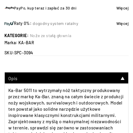
PayPo, kup teraz i zapłać za 30 dni
Więcej
Raty 0%:
dogodny system ratalny
Więcej
KATEGORIE:
Noże ze stałą głownia
Marka:
KA-BAR
SKU:
SPC-3094
Opis
▼
Ka-Bar 5011 to wytrzymały nóż taktyczny produkowany
przez markę Ka-Bar, znaną na całym świecie z produkcji
noży wojskowych, survivalowych i outdoorowych. Model
ten powstał jako solidne narzędzie użytkowe
inspirowane klasycznymi konstrukcjami militarnymi.
Zaprojektowany z myślą o maksymalnej niezawodności
w terenie, sprawdzi się zarówno w zastosowaniach