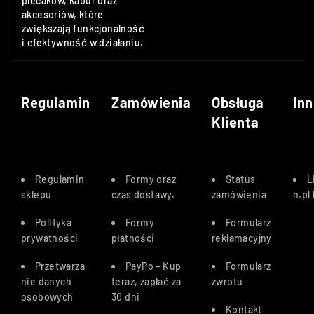
plecaków, kabur oraz
akcesoriów, które
zwiększają funkcjonalność
i efektywność w działaniu.
Regulamin
Zamówienia
Obsługa
Inn
Klienta
Regulamin
Formy oraz
Status
L
sklepu
czas dostawy
.
zamówienia
n.pl
Polityka
Formy
Formularz
prywatności
płatności
reklamacyjny
Przetwarza
PayPo – Kup
Formularz
nie danych
teraz, zapłać za
zwrotu
osobowych
30 dn
i
Kontakt