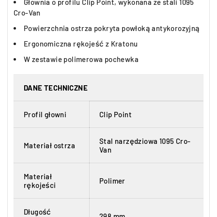
Głownia o profilu Clip Point, wykonana ze stali 1095
Cro-Van
Powierzchnia ostrza pokryta powłoką antykorozyjną
Ergonomiczna rękojeść z Kratonu
W zestawie polimerowa pochewka
DANE TECHNICZNE
Profil głowni
Clip Point
Stal narzędziowa 1095 Cro-
Materiał ostrza
Van
Materiał
Polimer
rękojeści
Długość
298 mm