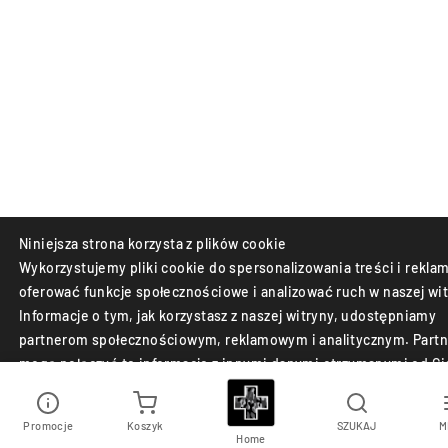
Niniejsza strona korzysta z plików cookie
Wykorzystujemy pliki cookie do spersonalizowania treści i reklam
oferować funkcje społecznościowe i analizować ruch w naszej wit
Informacje o tym, jak korzystasz z naszej witryny, udostępniamy
partnerom społecznościowym, reklamowym i analitycznym. Partn
mogą połączyć te informacje z innymi danymi otrzymanymi od Ci
lub uzyskanymi podczas korzystania z ich usług.
Promocje
Koszyk
SZUKAJ
M
Akceptuj
Odrzuć
Home