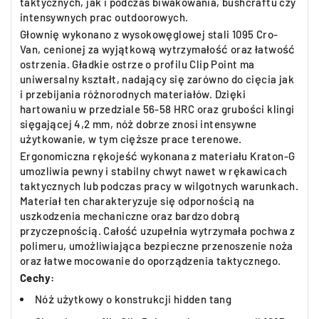
taktycznych, jak i podczas biwakowania, bushcraftu czy
intensywnych prac outdoorowych.
Głownię wykonano z wysokowęglowej stali 1095 Cro-
Van, cenionej za wyjątkową wytrzymałość oraz łatwość
ostrzenia. Gładkie ostrze o profilu Clip Point ma
uniwersalny kształt, nadający się zarówno do cięcia jak
i przebijania różnorodnych materiałów. Dzięki
hartowaniu w przedziale 56-58 HRC oraz grubości klingi
sięgającej 4,2 mm, nóż dobrze znosi intensywne
użytkowanie, w tym cięższe prace terenowe.
Ergonomiczna rękojeść wykonana z materiału Kraton-G
umozliwia pewny i stabilny chwyt nawet w rękawicach
taktycznych lub podczas pracy w wilgotnych warunkach.
Materiał ten charakteryzuje się odpornością na
uszkodzenia mechaniczne oraz bardzo dobrą
przyczepnością. Całość uzupełnia wytrzymała pochwa z
polimeru, umożliwiająca bezpieczne przenoszenie noża
oraz łatwe mocowanie do oporządzenia taktycznego.
Cechy:
Nóż użytkowy o konstrukcji hidden tang