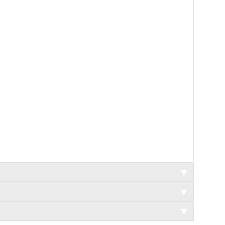
▼
▼
▼