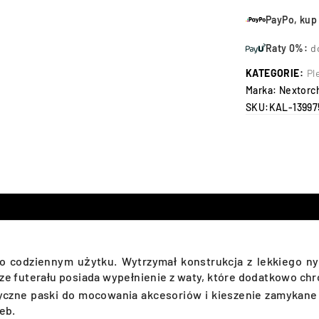
PayPo, kup 
Raty 0%:
d
KATEGORIE:
Pl
Marka:
Nextorc
SKU:
KAL-13997
 o codziennym użytku. Wytrzymał konstrukcja z lekkiego 
ze futerału posiada wypełnienie z waty, które dodatkowo chr
yczne paski do mocowania akcesoriów i kieszenie zamykane
eb.