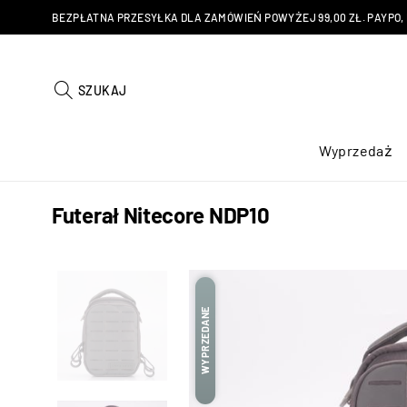
BEZPŁATNA PRZESYŁKA DLA ZAMÓWIEŃ POWYŻEJ 99,00 ZŁ. PAYPO, KU
SZUKAJ
Wyprzedaż
Futerał Nitecore NDP10
WYPRZEDANE