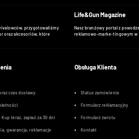
Life&Gun Magazine
vivalowców, przygotowaliśmy
Nasz branżowy portal z powodze
r oraz akcesoriów, które
reklamowo-marke-tingowym w k
enia
Obsługa Klienta
oraz czas dostawy
.
Status zamówienia
płatności
Formularz reklamacyjny
 Kup teraz, zapłać za 30 dn
i
Formularz zwrotu
ia, gwarancja, reklamacje
Kontakt