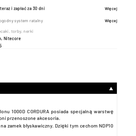
teraz i zapłać za 30 dni
Więcej
ogodny system ratalny
Więcej
ecaki, torby, nerki
h
,
Nitecore
5
▼
nylonu 1000D CORDURA posiada specjalną warstwę
oni przenoszone akcesoria.
 na zamek błyskawiczny. Dzięki tym cechom NDP10