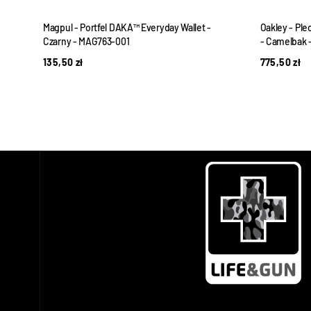
ack
Magpul - Portfel DAKA™ Everyday Wallet -
Oakley - Ple
Czarny - MAG763-001
- Camelbak 
135,50
zł
775,50
zł