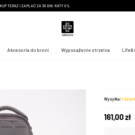
P TERAZ I ZAPŁAĆ ZA 30 DNI. RATY 0%.
Akcesoria do broni
Wyposażenie strzelca
Life&
Wysyłka:
1 dzie
161,00
zł