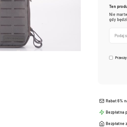
Ten prod
Nie martw
gdy będz
Przeczy
Rabat 6% n
Bezpłatna 
Bezpłatne 