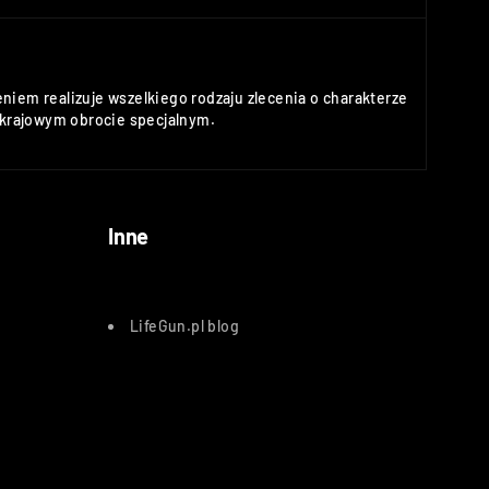
niem realizuje wszelkiego rodzaju zlecenia o charakterze
rajowym obrocie specjalnym.
Inne
LifeGun.pl blog