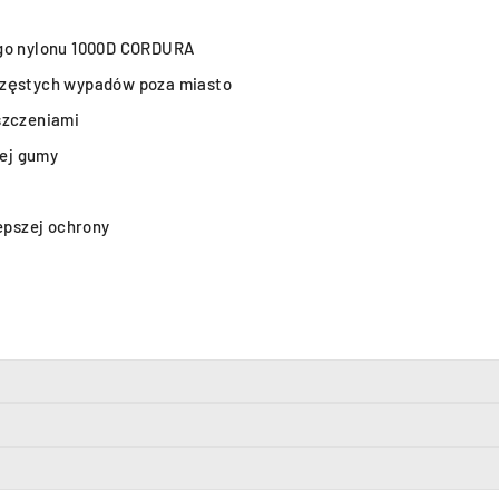
ego nylonu 1000D CORDURA
częstych wypadów poza miasto
szczeniami
ej gumy
pszej ochrony