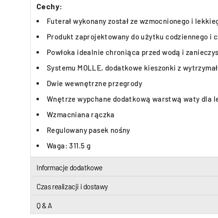
Cechy:
Futerał wykonany został ze wzmocnionego i lekki
Produkt zaprojektowany do użytku codziennego i 
Powłoka idealnie chroniąca przed wodą i zanieczy
Systemu MOLLE, dodatkowe kieszonki z wytrzymał
Dwie wewnętrzne przegrody
Wnętrze wypchane dodatkową warstwą waty dla le
Wzmacniana rączka
Regulowany pasek nośny
Waga: 311.5 g
Informacje dodatkowe
Czas realizacji i dostawy
Q & A