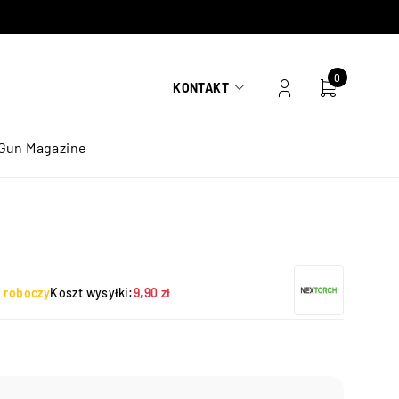
0
KONTAKT
Gun Magazine
ń roboczy
Koszt wysyłki:
9,90 zł