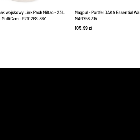
cak wojskowy Link Pack Miltac - 23 L
Magpul - Portfel DAKA Essential Wal
- MultiCam - 921026S-86Y
MAG758-315
105,99
zł