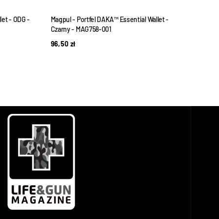
let - ODG -
Magpul - Portfel DAKA™ Essential Wallet -
Futer
Czarny - MAG758-001
132,
96,50
zł