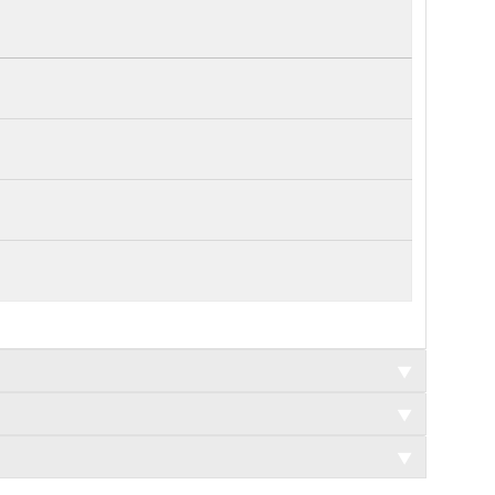
▼
▼
▼