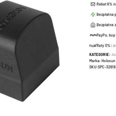
Rabat 6% n
Bezpłatna 
Bezpłatne 
PayPo, kup 
Raty 0%:
d
KATEGORIE:
Ak
Marka:
Holosun
SKU:
SPC-32616