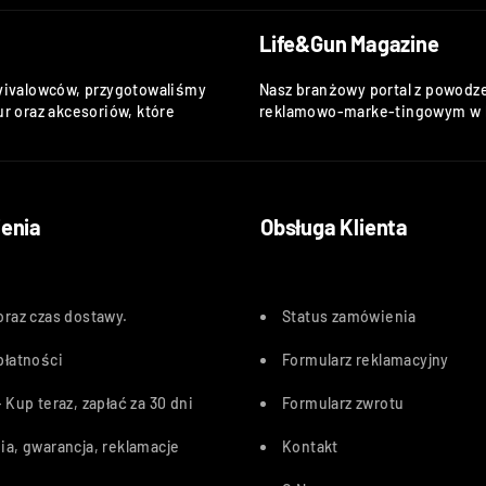
Life&Gun Magazine
vivalowców, przygotowaliśmy
Nasz branżowy portal z powodze
r oraz akcesoriów, które
reklamowo-marke-tingowym w k
enia
Obsługa Klienta
oraz czas dostawy
.
Status zamówienia
płatności
Formularz reklamacyjny
 Kup teraz, zapłać za 30 dn
i
Formularz zwrotu
ia, gwarancja, reklamacje
Kontakt