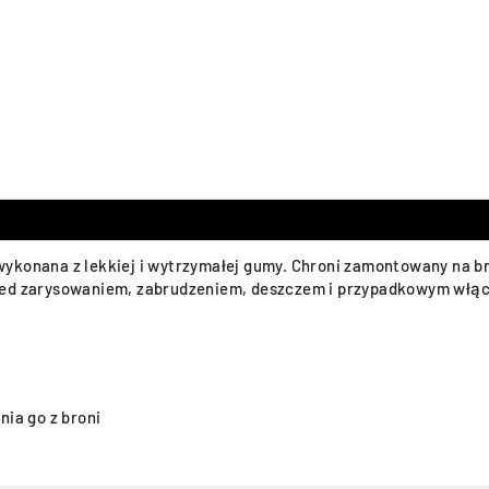
ykonana z lekkiej i wytrzymałej gumy. Chroni zamontowany na br
rzed zarysowaniem, zabrudzeniem, deszczem i przypadkowym włą
ia go z broni