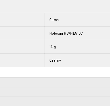
Guma
Holosun HS/HE510C
14 g
Czarny