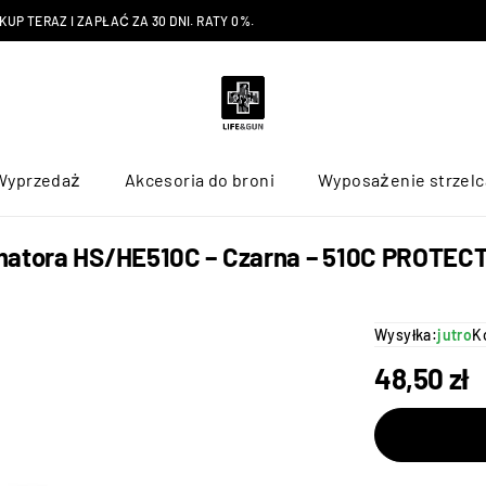
P TERAZ I ZAPŁAĆ ZA 30 DNI. RATY 0%.
Wyprzedaż
Akcesoria do broni
Wyposażenie strzelc
imatora HS/HE510C – Czarna – 510C PROTEC
Wysyłka:
jutro
K
48,50
zł