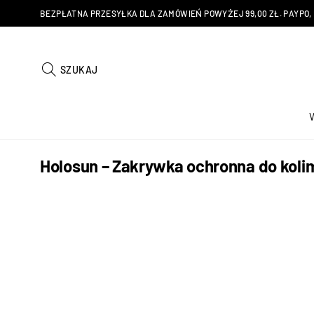
BEZPŁATNA PRZESYŁKA DLA ZAMÓWIEŃ POWYŻEJ 99,00 ZŁ. PAYPO, KU
SZUKAJ
Holosun – Zakrywka ochronna do kol