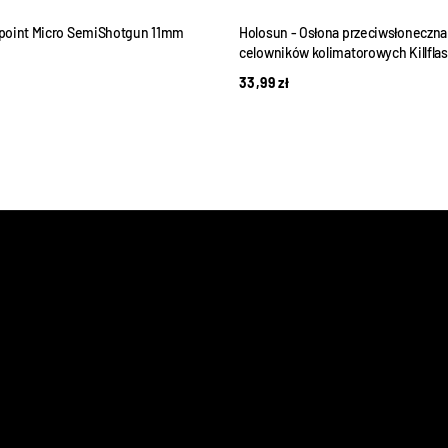
point Micro SemiShotgun 11mm
Holosun - Osłona przeciwsłoneczna
celowników kolimatorowych Killfla
33,99
zł