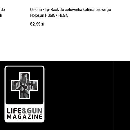
 do
Osłona Flip-Back do celownika kolimatorowego
Pokry
sh
Holosun HS515 / HE515
85,
62,99
zł