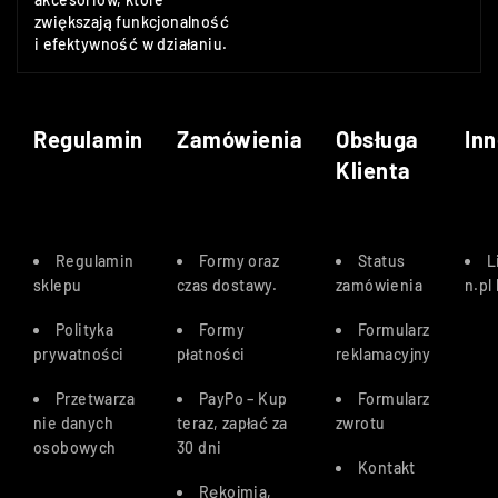
zwiększają funkcjonalność
i efektywność w działaniu.
Regulamin
Zamówienia
Obsługa
Inn
Klienta
Regulamin
Formy oraz
Status
L
sklepu
czas dostawy
.
zamówienia
n.pl
Polityka
Formy
Formularz
prywatności
płatności
reklamacyjny
Przetwarza
PayPo – Kup
Formularz
nie danych
teraz, zapłać za
zwrotu
osobowych
30 dn
i
Kontakt
Rękojmia,