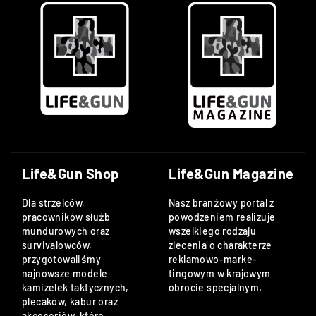
Life&Gun Shop
Life&Gun Magazine
Dla strzelców,
Nasz branżowy portal z
pracowników służb
powodzeniem realizuje
mundurowych oraz
wszelkiego rodzaju
survivalowców,
zlecenia o charakterze
przygotowaliśmy
reklamowo-marke-
najnowsze modele
tingowym w krajowym
kamizelek taktycznych,
obrocie specjalnym.
plecaków, kabur oraz
akcesoriów, które