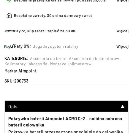
Bezpłatna przesyłka dla zamówień powyżej 99,00 zł
Więcej
Bezpłatne zwroty, 30 dni na darmowy zwrot
PayPo, kup teraz i zapłać za 30 dni
Więcej
Raty 0%:
dogodny system ratalny
Więcej
KATEGORIE:
Akcesoria do broni
,
Akcesoria do kolimatorów
,
Kolimatory i akcesoria
,
Montaże kolimatorów
Marka:
Aimpoint
SKU:
200753
Opis
▼
Pokrywka baterii Aimpoint ACRO C-2 – solidna ochrona
baterii celownika
Pokrywka baterii przeznaczona specjalnie do celownika