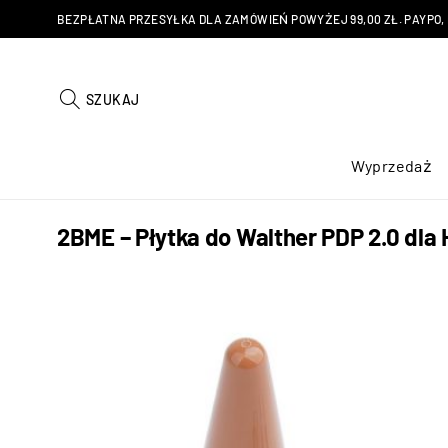
BEZPŁATNA PRZESYŁKA DLA ZAMÓWIEŃ POWYŻEJ 99,00 ZŁ. PAYPO, KU
SZUKAJ
Wyprzedaż
2BME – Płytka do Walther PDP 2.0 dla