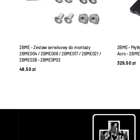
a
2BME - Zestaw serwisowy do montaży
2BME - Płytk
2BME004 / 2BME008 / 2BME017 / 2BME021 /
Acro - 2BME
2BME028 - 2BMESP02
329,50
zł
48,50
zł