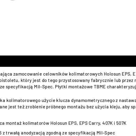
iająca zamocowanie celowników kolimatorowych Holosun EPS, EPS
toletu, który jest do tego przystosowany fabrycznie lub przez
 specyfikacją Mil-Spec. Płytki montażowe TBME charakteryzują
nika kolimatorowego użycie klucza dynamometrycznego z nastawą
cane jest też zrobienie próbnego montażu bez użycia kleju, aby s
ca montaż kolimatorów Holosun EPS, EPS Carry, 407K i 507K
 z trwałą anodyzacją zgodną ze specyfikacją Mil-Spec