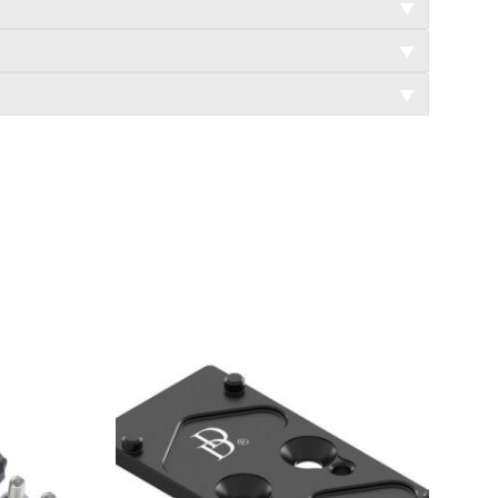
▼
▼
▼
WYPRZEDANE