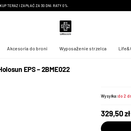
P TERAZ I ZAPŁAĆ ZA 30 DNI. RATY 0%.
Akcesoria do broni
Wyposażenie strzelca
Life&
 Holosun EPS – 2BME022
Wysyłka:
do 2 d
329,50
zł