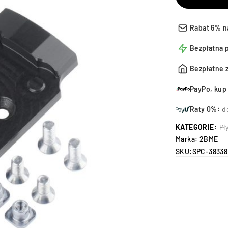
Rabat 6% n
Bezpłatna 
Bezpłatne 
PayPo, kup 
Raty 0%:
d
KATEGORIE:
Pł
Marka:
2BME
SKU:
SPC-38338