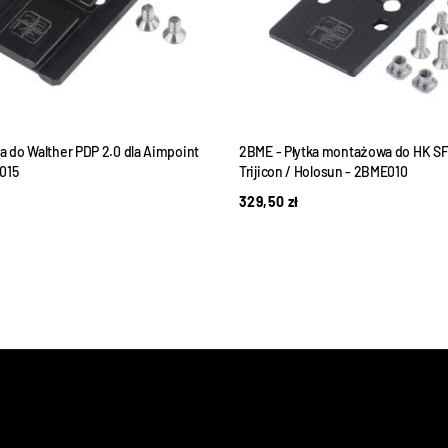
a do Walther PDP 2.0 dla Aimpoint
2BME - Płytka montażowa do HK SF
015
Trijicon / Holosun - 2BME010
329,50
zł