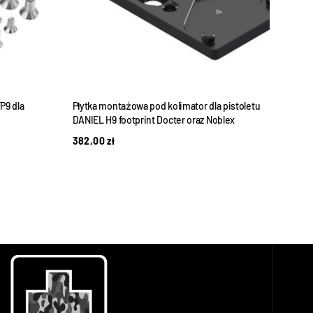
P9 dla
Płytka montażowa pod kolimator dla pistoletu
Płytk
DANIEL H9 footprint Docter oraz Noblex
DANIE
382,00
zł
382