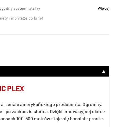
ogodny system ratalny
Więcej
nety i montaże do lunet
▼
IC PLEX
 w arsenale amerykańskiego producenta. Ogromny,
i po zachodzie słońca. Dzięki innowacyjnej siatce
ansach 100-500 metrów staje się banalnie proste.