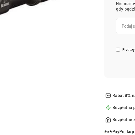
Nie martw
gdy będz
Przeczy
Rabat 6% n
Bezpłatna 
Bezpłatne 
PayPo, kup 