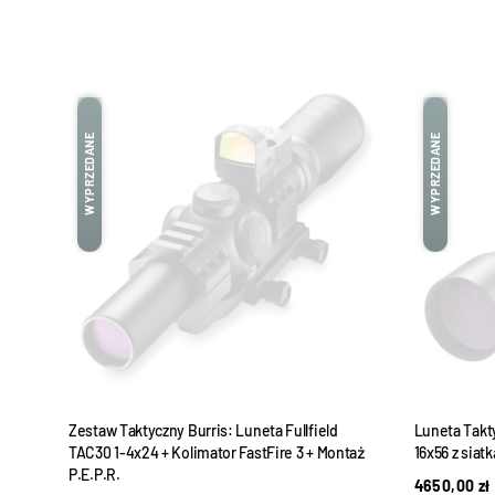
WYPRZEDANE
WYPRZEDANE
0648)
Zestaw Taktyczny Burris: Luneta Fullfield
Luneta Takt
TAC30 1-4x24 + Kolimator FastFire 3 + Montaż
16x56 z sia
P.E.P.R.
4650,00
zł