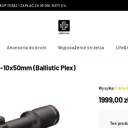
P TERAZ I ZAPŁAĆ ZA 30 DNI. RATY 0%.
Akcesoria do broni
Wyposażenie strzelca
Life&
.5-10x50mm (Ballistic Plex)
Wysyłka:
1 dzie
1999,00
z
Ten prod