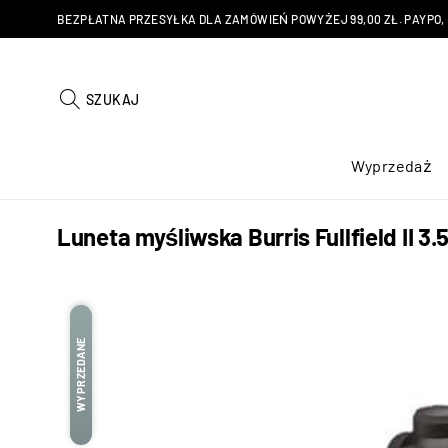
BEZPŁATNA PRZESYŁKA DLA ZAMÓWIEŃ POWYŻEJ 99,00 ZŁ. PAYPO, KU
SZUKAJ
Wyprzedaż
Luneta myśliwska Burris Fullfield II 3
WYPRZEDANE