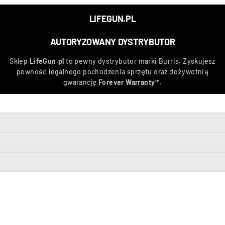
LIFEGUN.PL
AUTORYZOWANY DYSTRYBUTOR
Sklep
LifeGun.pl
to pewny dystrybutor marki Burris. Zyskujesz
pewność legalnego pochodzenia sprzętu oraz dożywotnią
gwarancję
Forever Warranty™
.