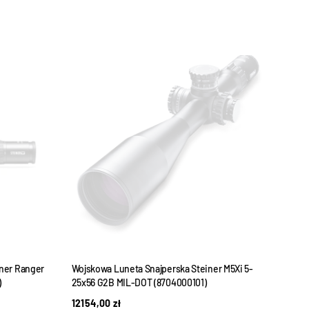
WYPRZEDANE
iner Ranger
Wojskowa Luneta Snajperska Steiner M5Xi 5-
Lune
)
25x56 G2B MIL-DOT (8704000101)
Balli
12154,00
zł
220