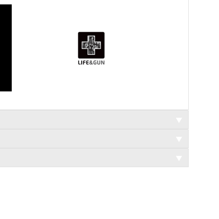
▼
▼
▼