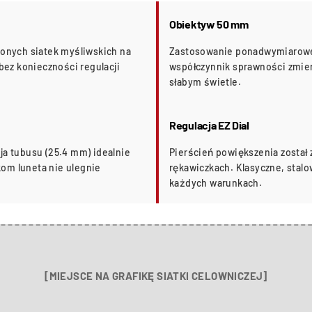
Obiektyw 50 mm
zonych siatek myśliwskich na
Zastosowanie ponadwymiarowej
 bez konieczności regulacji
współczynnik sprawności zmier
słabym świetle.
Regulacja EZ Dial
ja tubusu (25.4 mm) idealnie
Pierścień powiększenia został 
om luneta nie ulegnie
rękawiczkach. Klasyczne, stal
każdych warunkach.
[MIEJSCE NA GRAFIKĘ SIATKI CELOWNICZEJ]