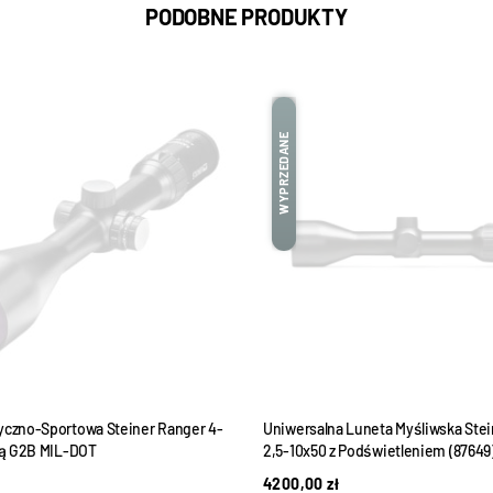
PODOBNE PRODUKTY
WYPRZEDANE
yczno-Sportowa Steiner Ranger 4-
Uniwersalna Luneta Myśliwska Ste
tką G2B MIL-DOT
2,5-10x50 z Podświetleniem (87649
4200,00
zł