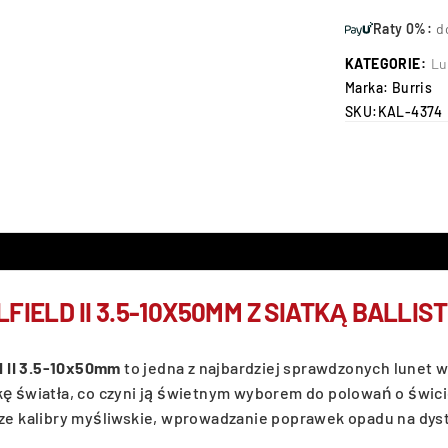
Raty 0%:
d
KATEGORIE:
Lu
Marka:
Burris
SKU:
KAL-4374
IELD II 3.5-10X50MM Z SIATKĄ BALLIST
ld II 3.5-10x50mm
to jedna z najbardziej sprawdzonych lunet
światła, co czyni ją świetnym wyborem do polowań o świcie 
sze kalibry myśliwskie, wprowadzanie poprawek opadu na dyst