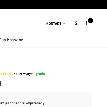
0
KONTAKT
Gun Magazine
ń roboczy
Koszt wysyłki:
gratis
ł
ukt jest obecnie wyprzedany.