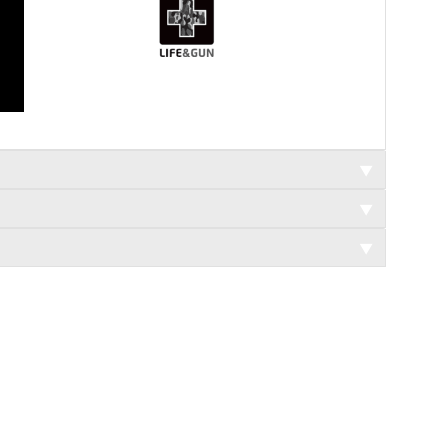
▼
▼
▼