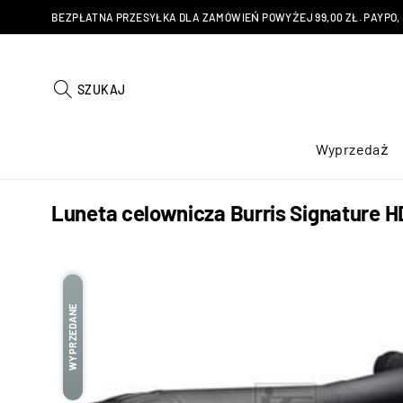
BEZPŁATNA PRZESYŁKA DLA ZAMÓWIEŃ POWYŻEJ 99,00 ZŁ. PAYPO, KU
SZUKAJ
Wyprzedaż
Luneta celownicza Burris Signature
WYPRZEDANE