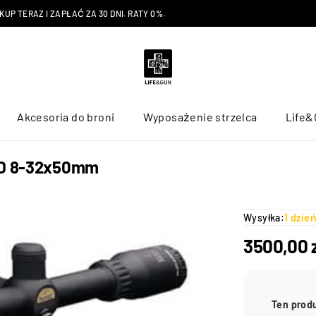
P TERAZ I ZAPŁAĆ ZA 30 DNI. RATY 0%.
Akcesoria do broni
Wyposażenie strzelca
Life&
 HD 8-32x50mm
Wysyłka:
1 dzie
3500,00
Ten prod