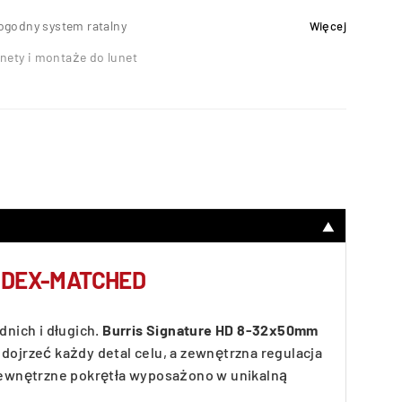
ogodny system ratalny
Więcej
nety i montaże do lunet
▼
INDEX-MATCHED
nich i długich.
Burris Signature HD 8-32x50mm
dojrzeć każdy detal celu, a zewnętrzna regulacja
Zewnętrzne pokrętła wyposażono w unikalną