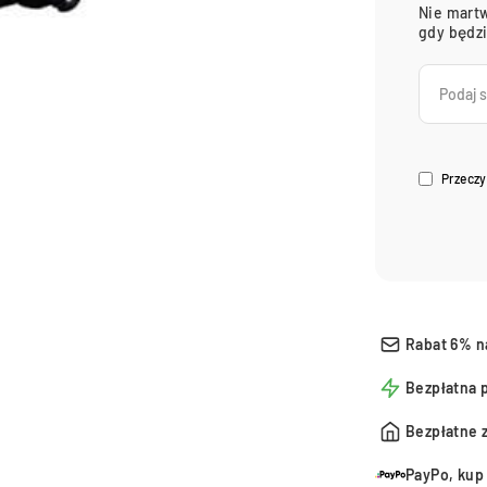
Nie martw
gdy będz
Przeczy
Rabat 6% n
Bezpłatna 
Bezpłatne 
PayPo, kup 