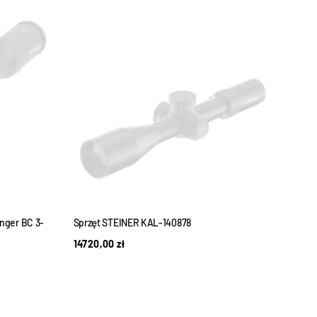
nger BC 3-
Sprzęt STEINER KAL-140878
Monok
14720,00
zł
4790