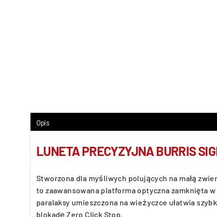
Opis
LUNETA PRECYZYJNA BURRIS SI
Stworzona dla myśliwych polujących na małą zwier
to zaawansowana platforma optyczna zamknięta w 
paralaksy umieszczona na wieżyczce ułatwia szyb
blokadę Zero Click Stop.