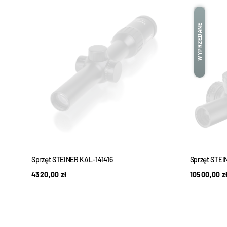
WYPRZEDANE
z
Sprzęt STEINER KAL-141416
Sprzęt STE
4320,00
zł
10500,00
z