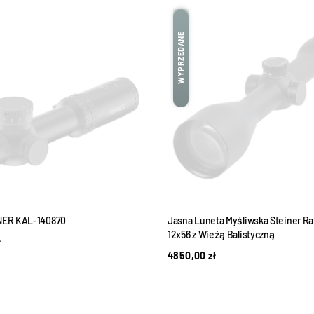
WYPRZEDANE
INER KAL-140870
Jasna Luneta Myśliwska Steiner Ra
12x56 z Wieżą Balistyczną
ł
4850,00
zł