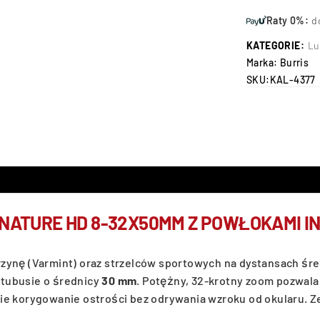
Raty 0%:
d
KATEGORIE:
Lu
Marka:
Burris
SKU:
KAL-4377
GNATURE HD 8-32X50MM Z POWŁOKAMI 
zynę (Varmint) oraz strzelców sportowych na dystansach śred
tubusie o średnicy
30 mm
. Potężny, 32-krotny zoom pozwala 
kie korygowanie ostrości bez odrywania wzroku od okularu. 