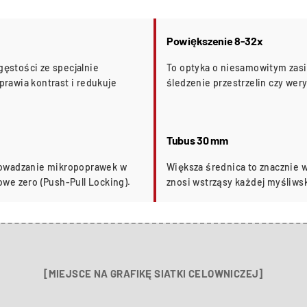
Powiększenie 8-32x
ęstości ze specjalnie
To optyka o niesamowitym zasię
rawia kontrast i redukuje
śledzenie przestrzelin czy wery
Tubus 30 mm
rowadzanie mikropoprawek w
Większa średnica to znacznie w
we zero (Push-Pull Locking).
znosi wstrząsy każdej myśliws
[MIEJSCE NA GRAFIKĘ SIATKI CELOWNICZEJ]