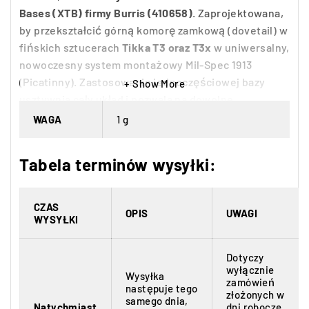
Bases (XTB) firmy Burris (410658)
. Zaprojektowana,
by przekształcić górną komorę zamkową (dovetail) w
fińskich sztucerach
Tikka T3 oraz T3x
w uniwersalny,
nowoczesny system montażowy Mil-Spec 1913
(Picatinny). Zastosowanie jednoczęściowej bazy
Show More
usztywnia cały układ i pozwala na dowolne
dobieranie dystansu od oka, niezależnie od tego, jak
WAGA
1 g
duże i ciężkie lunety taktyczne na niej zamontujesz.
Tabela terminów wysyłki:
Konwersja na Picatinny
Zdejmuje ograniczenia fabrycznego systemu Tikki,
CZAS
OPIS
UWAGI
pozwalając założyć obejmy taktyczne o standardzie
WYSYŁKI
Picatinny (np. Burris XTR Rings).
Dotyczy
Sztywność i twardość
wyłącznie
Wysyłka
zamówień
następuje tego
złożonych w
Lity kawałek amerykańskiej, frezowanej CNC stali
samego dnia,
Natychmiast
dni robocze