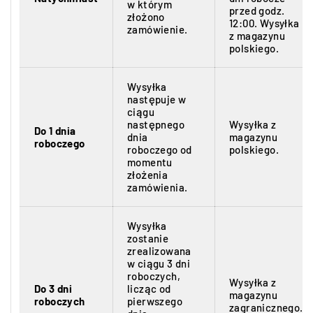
narzędziowej minimalizuje drgania rezonansowe
w którym
przed godz.
przekazywane na optykę podczas strzału z kalibrów
złożono
12:00. Wysyłka
zamówienie.
Magnum.
z magazynu
polskiego.
Pewne osiowanie (1-Piece)
Wysyłka
Jednoczęściowy odlew (1PC) wymusza idealną linię
następuje w
dla pierścieni montażowych, dzięki czemu nie
ciągu
następnego
Wysyłka z
wyginasz tubusu lunety podczas jej dokręcania.
Do 1 dnia
dnia
magazynu
roboczego
roboczego od
polskiego.
momentu
Dożywotnia gwarancja
złożenia
zamówienia.
Szyna objęta jest gwarancją Burris Forever Warranty™,
potwierdzającą jej wysoką niezawodność w
warunkach terenowych.
Wysyłka
zostanie
zrealizowana
w ciągu 3 dni
Sztucery powtarzalne Tikka T3
roboczych,
Przeznaczenie:
Wysyłka z
oraz T3x
Do 3 dni
licząc od
magazynu
roboczych
pierwszego
zagranicznego.