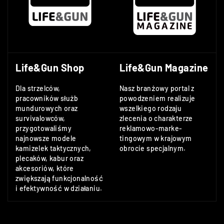
Burris
LIFEGUN.PL
Life&Gun Shop
Life&Gun Magazine
AUTORYZOWANY DYSTRYBUTOR
Dla strzelców,
Nasz branżowy portal z
pracowników służb
powodzeniem realizuje
Sklep
LifeGun.pl
to pewny dystrybutor
mundurowych oraz
wszelkiego rodzaju
marki
Burris
. Zyskujesz pewnosc
survivalowców,
zlecenia o charakterze
legalnego pochodzenia sprzetu oraz pelne
przygotowaliśmy
reklamowo-marke-
wsparcie.
najnowsze modele
tingowym w krajowym
kamizelek taktycznych,
obrocie specjalnym.
plecaków, kabur oraz
akcesoriów, które
zwiększają funkcjonalność
i efektywność w działaniu.