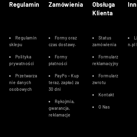
Regulamin
Zamówienia
Obsługa
Inn
Klienta
Regulamin
Formy oraz
Status
L
sklepu
czas dostawy
.
zamówienia
n.pl
Polityka
Formy
Formularz
prywatności
płatności
reklamacyjny
Przetwarza
PayPo – Kup
Formularz
nie danych
teraz, zapłać za
zwrotu
osobowych
30 dn
i
Kontakt
Rękojmia,
O Nas
gwarancja,
reklamacje