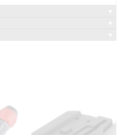
▼
▼
▼