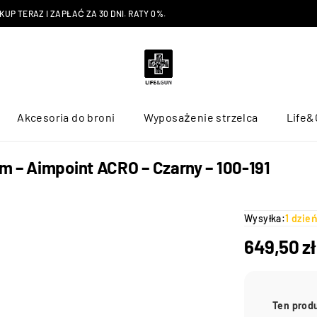
P TERAZ I ZAPŁAĆ ZA 30 DNI. RATY 0%.
Akcesoria do broni
Wyposażenie strzelca
Life&
m – Aimpoint ACRO – Czarny – 100-191
Wysyłka:
1 dzie
649,50
zł
Ten prod