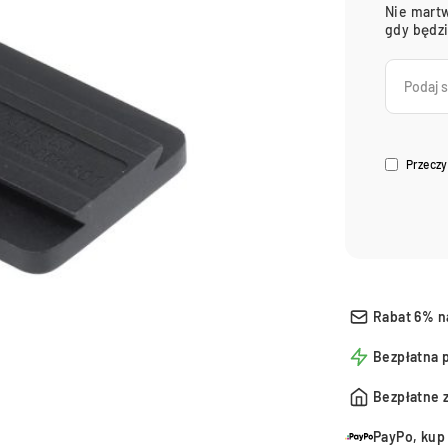
Nie martw
gdy będz
Przeczy
Rabat 6% n
Bezpłatna 
Bezpłatne 
PayPo, kup 