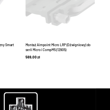
zny Smart
Montaż Aimpoint Micro LRP (Dźwigniowy) do
Holos
serii Micro i CompM5 (12905)
Picat
569,00
zł
174,