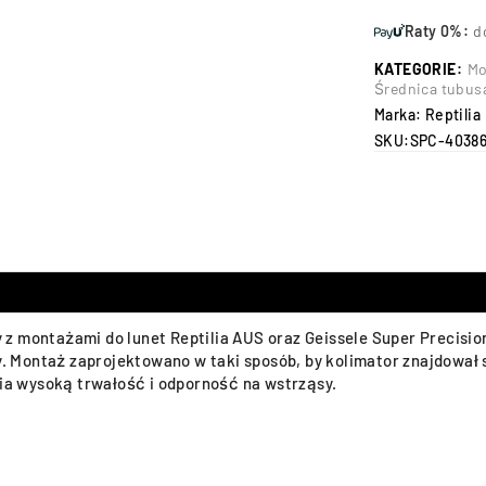
Raty 0%:
d
KATEGORIE:
Mo
Średnica tubus
Marka:
Reptilia
SKU:
SPC-4038
 montażami do lunet Reptilia AUS oraz Geissele Super Precision
y. Montaż zaprojektowano w taki sposób, by kolimator znajdował s
a wysoką trwałość i odporność na wstrząsy.