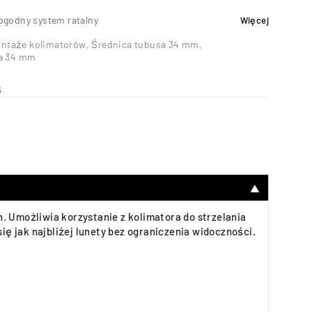
ogodny system ratalny
Więcej
ntaże kolimatorów
,
Średnica tubusa 34 mm
,
a 34 mm
6
▼
. Umożliwia korzystanie z kolimatora do strzelania
ię jak najbliżej lunety bez ograniczenia widoczności.