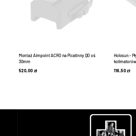
m
Montaż Aimpoint ACRO na Picatinny QD oś
Holosun - P
30mm
kolimatorów
520,00
zł
116,50
zł