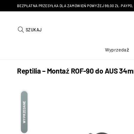
BEZPŁATNA PRZESYŁKA DLA ZAMÓWIEŃ POWYŻEJ 99,00 ZŁ. PAYPO, KU
SZUKAJ
Wyprzedaż
Reptilia – Montaż ROF-90 do AUS 34m
WYPRZEDANE