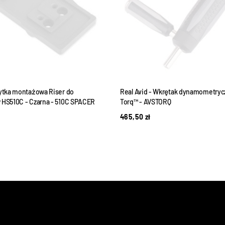
łytka montażowa Riser do
Real Avid - Wkrętak dynamometryc
 HS510C - Czarna - 510C SPACER
Torq™ - AVSTORQ
465,50
zł