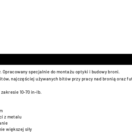
 Opracowany specjalnie do montażu optyki i budowy broni.
tów, najczęściej używanych bitów przy pracy nad bronią oraz fut
akresie 10-70 in-lb.
em
i z metalu
anie
e większej siły