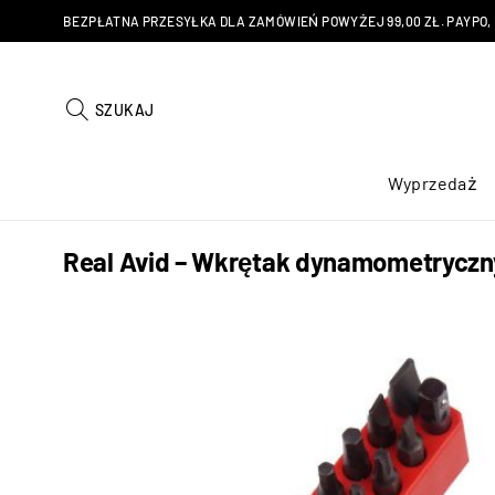
BEZPŁATNA PRZESYŁKA DLA ZAMÓWIEŃ POWYŻEJ 99,00 ZŁ. PAYPO, KU
SZUKAJ
Wyprzedaż
Real Avid – Wkrętak dynamometryczn