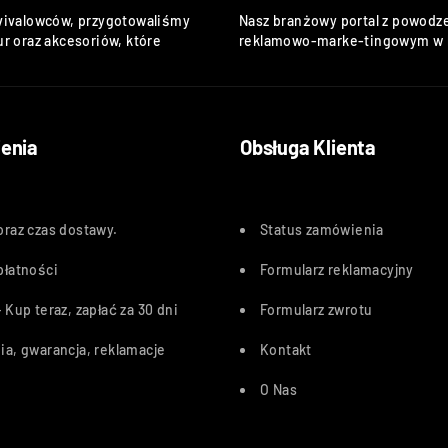
vivalowców, przygotowaliśmy
Nasz branżowy portal z powodze
r oraz akcesoriów, które
reklamowo-marke-tingowym w k
enia
Obsługa Klienta
oraz czas dostawy
.
Status zamówienia
płatności
Formularz reklamacyjny
 Kup teraz, zapłać za 30 dn
i
Formularz zwrotu
ia, gwarancja, reklamacje
Kontakt
O Nas