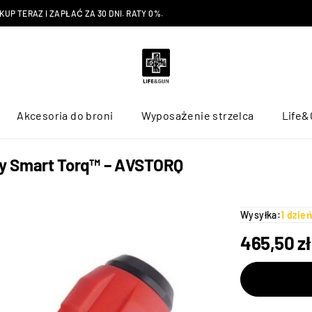
P TERAZ I ZAPŁAĆ ZA 30 DNI. RATY 0%.
Akcesoria do broni
Wyposażenie strzelca
Life&
y Smart Torq™ – AVSTORQ
Wysyłka:
1 dzie
465,50
zł