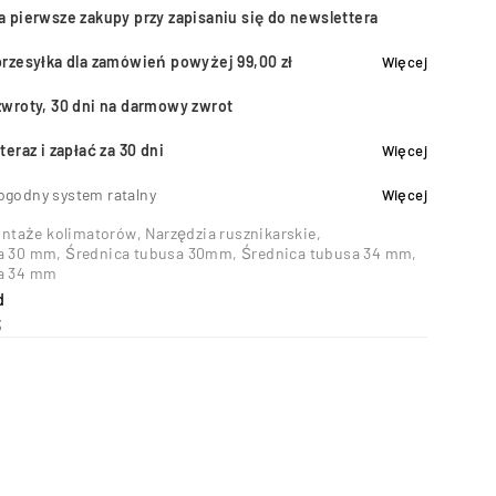
a pierwsze zakupy przy zapisaniu się do newslettera
przesyłka dla zamówień powyżej 99,00 zł
Więcej
zwroty, 30 dni na darmowy zwrot
teraz i zapłać za 30 dni
Więcej
ogodny system ratalny
Więcej
ntaże kolimatorów
,
Narzędzia rusznikarskie
,
a 30 mm
,
Średnica tubusa 30mm
,
Średnica tubusa 34 mm
,
a 34 mm
d
3