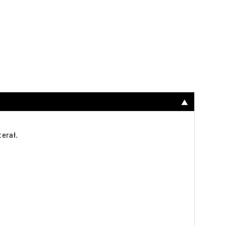
▼
erał.