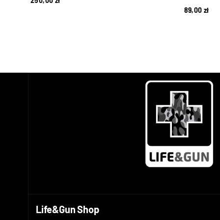
250,00
zł
89,00
zł
Life&Gun Shop