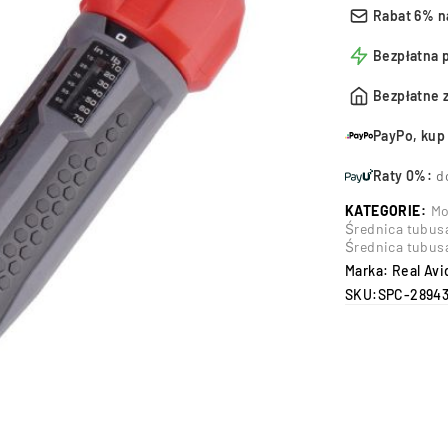
Rabat 6% n
Bezpłatna 
Bezpłatne 
PayPo, kup 
Raty 0%:
d
KATEGORIE:
Mo
Średnica tubus
Średnica tubus
Marka:
Real Avi
SKU:
SPC-2894