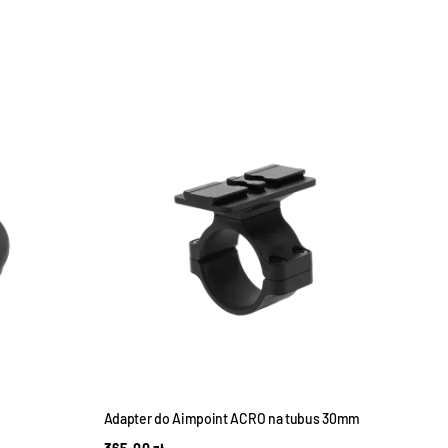
Adapter do Aimpoint ACRO na tubus 30mm
Dyst
kolim