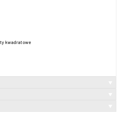
 bity kwadratowe
▼
▼
▼