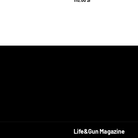
110,00
zł
Life&Gun Magazine