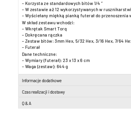
– Korzysta ze standardowych bitów 1/4 “
– W zestawie aż 12 wykorzystywanych w rusznikarstw
– Wyściełany miękką pianką futerał do przenoszenia 
W skład zestawu wchodzi:
– Wkrętak Smart Torq
– Dokręcana rączka
– Zestaw bitów: 3mm Hex, 5/32 Hex, 3/16 Hex, 7/64 Hex 
– Futerał
Dane techniczne:
– Wymiary (futerał): 23 x 13 x 6 cm
– Waga (zestaw): 644 g
Informacje dodatkowe
Czas realizacji i dostawy
Q & A