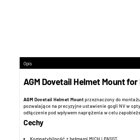
Opis
AGM Dovetail Helmet Mount fo
AGM
Dovetail Helmet Mount
przeznaczony do montażu 
pozwalające na precyzyjne ustawienie gogli NV w opty
odłączenie pod wpływem naprężenia w celu zapobież
Cechy
Kompatybilność z hełmami MICH i PASGT