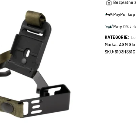
Bezpłatne 
PayPo, kup 
Raty 0%:
d
KATEGORIE:
Lo
Marka:
AGM Glob
SKU:
6103HS51