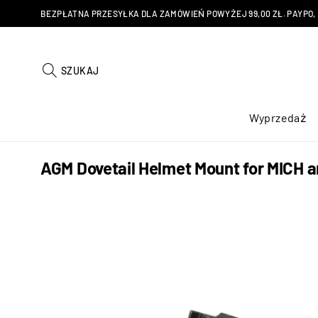
BEZPŁATNA PRZESYŁKA DLA ZAMÓWIEŃ POWYŻEJ 99,00 ZŁ. PAYPO, KU
SZUKAJ
Wyprzedaż
AGM Dovetail Helmet Mount for MICH 