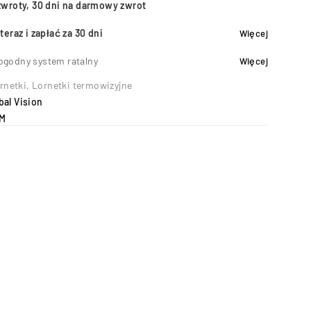
zwroty, 30 dni na darmowy zwrot
teraz i zapłać za 30 dni
Więcej
ogodny system ratalny
Więcej
rnetki
,
Lornetki termowizyjne
al Vision
CM