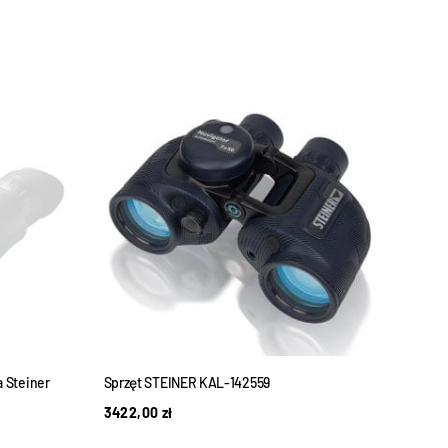
WYPRZEDANE
 Steiner
Sprzęt STEINER KAL-142559
Sprz
3422,00
zł
2951