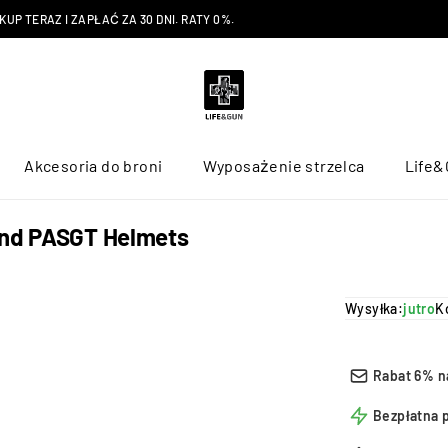
P TERAZ I ZAPŁAĆ ZA 30 DNI. RATY 0%.
Akcesoria do broni
Wyposażenie strzelca
Life&
and PASGT Helmets
Wysyłka:
jutro
K
Rabat 6% n
Bezpłatna 