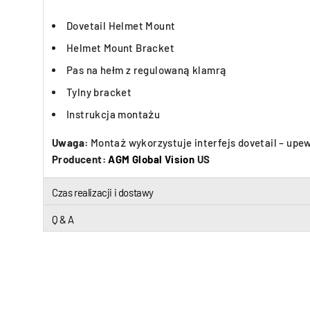
Dovetail Helmet Mount
Helmet Mount Bracket
Pas na hełm z regulowaną klamrą
Tylny bracket
Instrukcja montażu
Uwaga:
Montaż wykorzystuje interfejs dovetail – upe
Producent:
AGM Global Vision
US
Czas realizacji i dostawy
Q & A