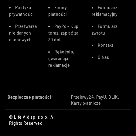
Polityka
Formy
Formularz
prywatności
płatności
reklamacyjny
Przetwarza
PayPo – Kup
Formularz
nie danych
teraz, zapłać za
zwrotu
osobowych
30 dn
i
Kontakt
Rękojmia,
O Nas
gwarancja,
reklamacje
Bezpieczne płatności:
Przelewy24, PayU, BLIK,
Karty płatnicze
© Life Aid sp. z o.o. All
Rights Reserved.