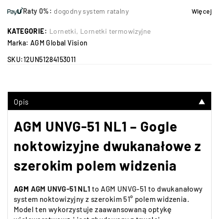
Raty 0%:
dogodny system ratalny
Więcej
KATEGORIE:
Lornetki
,
Lornetki termowizyjne
Marka:
AGM Global Vision
SKU:
12UN51284153011
Opis
▼
AGM UNVG-51 NL1 – Gogle
noktowizyjne dwukanałowe z
szerokim polem widzenia
AGM
AGM UNVG-51 NL1
to AGM UNVG-51 to dwukanałowy
system noktowizyjny z szerokim 51° polem widzenia.
Model ten wykorzystuje zaawansowaną optykę