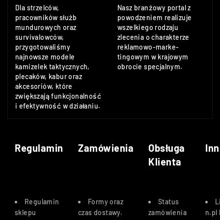
Dla strzelców,
Nasz branżowy portal z
pracowników służb
powodzeniem realizuje
mundurowych oraz
wszelkiego rodzaju
survivalowców,
zlecenia o charakterze
przygotowaliśmy
reklamowo-marke-
najnowsze modele
tingowym w krajowym
kamizelek taktycznych,
obrocie specjalnym.
plecaków, kabur oraz
akcesoriów, które
zwiększają funkcjonalność
i efektywność w działaniu.
Regulamin
Zamówienia
Obsługa
Inn
Klienta
Regulamin
Formy oraz
Status
L
sklepu
czas dostawy
.
zamówienia
n.pl