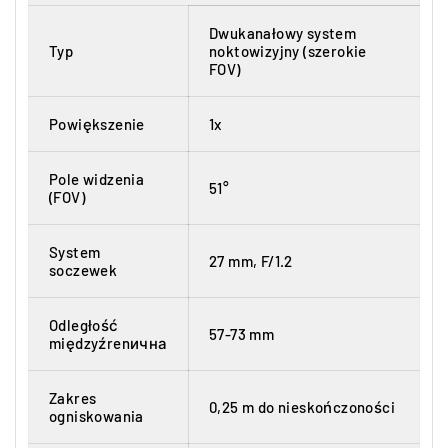
Dwukanałowy system
Typ
noktowizyjny (szerokie
FOV)
Powiększenie
1x
Pole widzenia
51°
(FOV)
System
27 mm, F/1.2
soczewek
Odległość
57-73 mm
międzyźrenична
Zakres
0,25 m do nieskończoności
ogniskowania