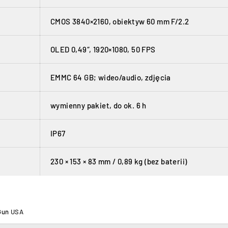
CMOS 3840×2160, obiektyw 60 mm F/2.2
OLED 0,49″, 1920×1080, 50 FPS
EMMC 64 GB; wideo/audio, zdjęcia
wymienny pakiet, do ok. 6 h
IP67
230 × 153 × 83 mm / 0,89 kg (bez baterii)
Gun
USA