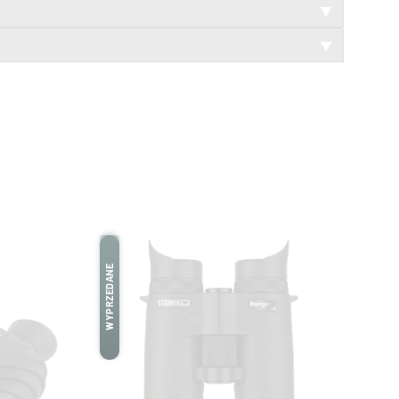
▼
▼
WYPRZEDANE