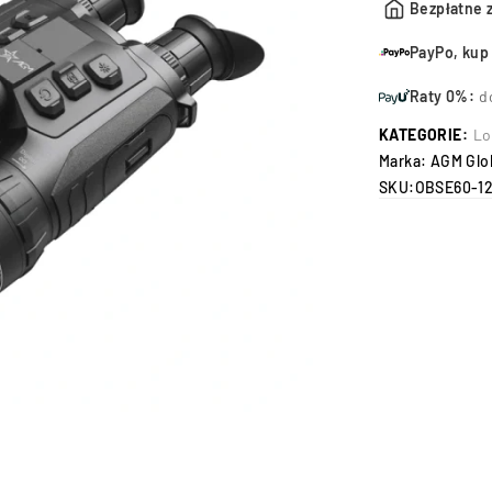
Bezpłatne 
PayPo, kup 
Raty 0%:
d
KATEGORIE:
Lo
Marka:
AGM Glob
SKU:
OBSE60-1