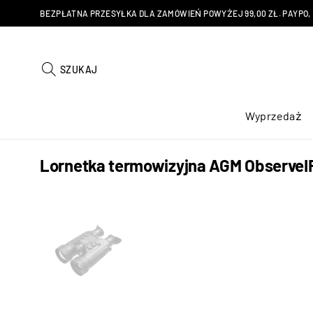
BEZPŁATNA PRZESYŁKA DLA ZAMÓWIEŃ POWYŻEJ 99,00 ZŁ. PAYPO, KU
SZUKAJ
Wyprzedaż
Lornetka termowizyjna AGM ObserveIR