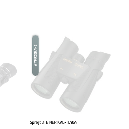
WYPRZEDANE
Sprzęt STEINER KAL-117954
Sprz