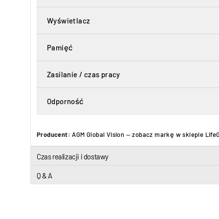
Wyświetlacz
Pamięć
Zasilanie / czas pracy
Odporność
Producent:
AGM Global Vision
—
zobacz markę w sklepie Life
Czas realizacji i dostawy
Q & A