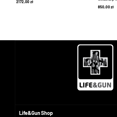
2172,00
zł
850,00
zł
Life&Gun Shop