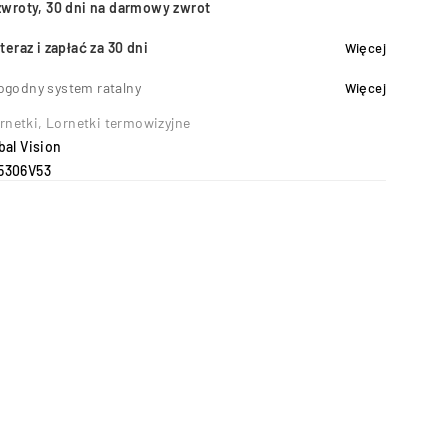
zwroty, 30 dni na darmowy zwrot
teraz i zapłać za 30 dni
Więcej
ogodny system ratalny
Więcej
rnetki
,
Lornetki termowizyjne
al Vision
5306V53