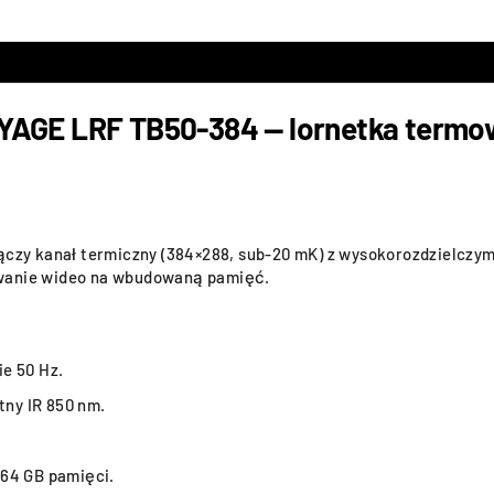
AGE LRF TB50-384 — lornetka termowiz
ączy kanał termiczny (384×288, sub-20 mK) z wysokorozdzielczym
ywanie wideo na wbudowaną pamięć.
e 50 Hz.
tny IR 850 nm.
 64 GB pamięci.