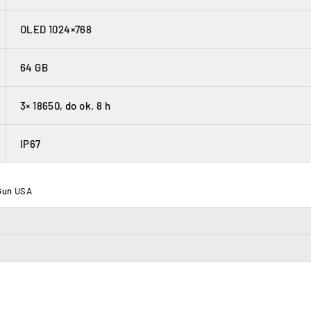
OLED 1024×768
64 GB
3× 18650, do ok. 8 h
IP67
Gun
USA