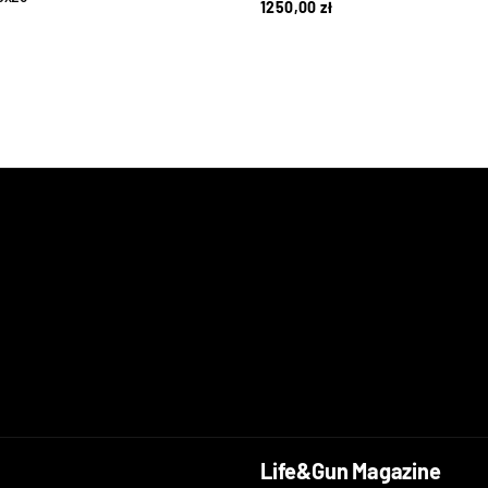
1250,00
zł
Life&Gun Magazine