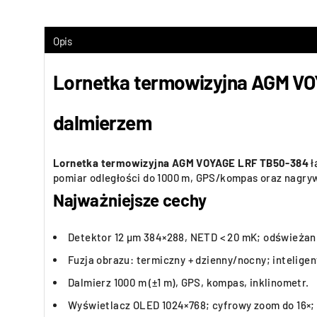
Opis
Lornetka termowizyjna AGM VOY
dalmierzem
Lornetka termowizyjna AGM VOYAGE LRF TB50-384
ł
pomiar odległości do 1000 m, GPS/kompas oraz nagr
Najważniejsze cechy
Detektor 12 µm 384×288, NETD < 20 mK; odświeżani
Fuzja obrazu: termiczny + dzienny/nocny; inteligen
Dalmierz 1000 m (±1 m), GPS, kompas, inklinometr.
Wyświetlacz OLED 1024×768; cyfrowy zoom do 16×;