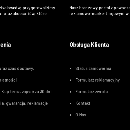
vivalowców, przygotowaliśmy
Nasz branżowy portal z powodze
r oraz akcesoriów, które
reklamowo-marke-tingowym w k
enia
Obsługa Klienta
oraz czas dostawy
.
Status zamówienia
płatności
Formularz reklamacyjny
 Kup teraz, zapłać za 30 dn
i
Formularz zwrotu
ia, gwarancja, reklamacje
Kontakt
O Nas