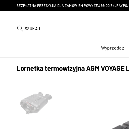
BEZPŁATNA PRZESYŁKA DLA ZAMÓWIEŃ POWYŻEJ 99,00 ZŁ. PAYPO, KU
SZUKAJ
Wyprzedaż
Lornetka termowizyjna AGM VOYAGE LR