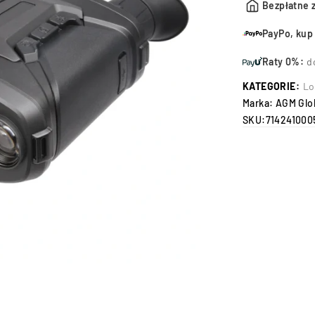
Bezpłatne 
PayPo, kup 
Raty 0%:
d
KATEGORIE:
Lo
Marka:
AGM Glob
SKU:
714241000