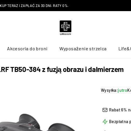
P TERAZ I ZAPŁAĆ ZA 30 DNI. RATY 0%.
Akcesoria do broni
Wyposażenie strzelca
Life&
F TB50-384 z fuzją obrazu i dalmierzem
Wysyłka:
jutro
K
Rabat 6% n
Bezpłatna 