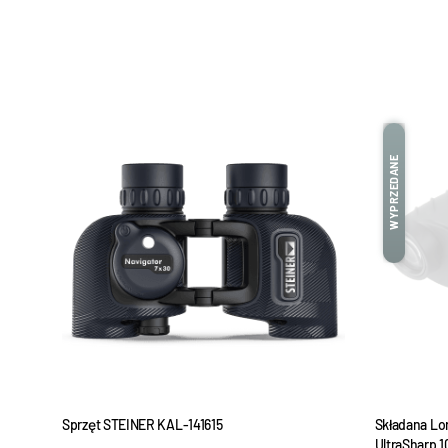
WYPRZEDANE
Sprzęt STEINER KAL-141615
Składana Lor
UltraSharp 