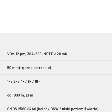
VOx, 12 µm, 384×288, NETD < 20 mK
50 mm (ręczne ostrzenie)
1× / 2× / 4× / 8× / 16×
do 1000 m, ±1 m
CMOS 2560×1440 (kolor / B&W / niski poziom światła)