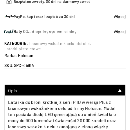
Bezpłatne zwroty, 30 dni na darmowy zwrot
PayPo, kup teraz i zapłać za 30 dni
Więcej
Raty 0%:
dogodny system ratalny
Więcej
KATEGORIE:
Laserowy wskaźnik celu pistolet
,
Latarki pistoletowe
Marka:
Holosun
SKU:
SPC-45914
Opis
▼
Latarka do broni krótkiej z serii P.ID w wersji Plus z
laserowym wskaźnikiem celu od firmy Holosun. Model
ten posiada diodę LED generującą strumień światła o
mocy do 900 lumenów i światłości 20 000 kandeli oraz
laserowy wskaźnik celu rzucającą zieloną wiązkę.