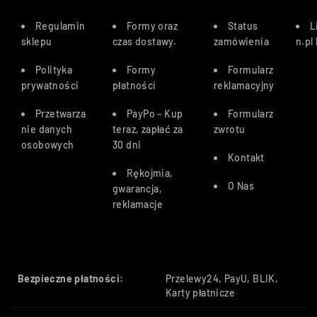
Regulamin
Formy oraz
Status
L
sklepu
czas dostawy
.
zamówienia
n.pl
Polityka
Formy
Formularz
prywatności
płatności
reklamacyjny
Przetwarza
PayPo – Kup
Formularz
nie danych
teraz, zapłać za
zwrotu
osobowych
30 dn
i
Kontakt
Rękojmia,
O Nas
gwarancja,
reklamacje
Bezpieczne płatności:
Przelewy24, PayU, BLIK,
Karty płatnicze