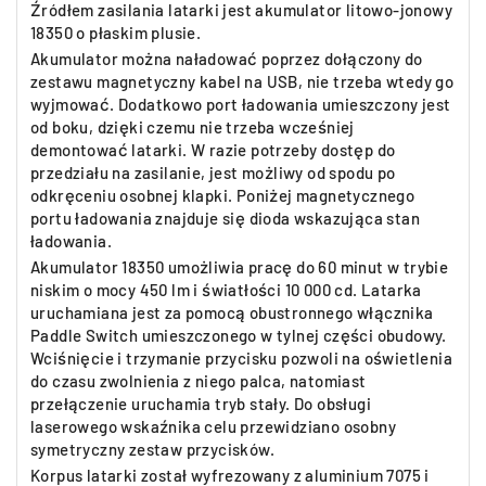
Źródłem zasilania latarki jest akumulator litowo-jonowy
18350 o płaskim plusie.
Akumulator można naładować poprzez dołączony do
zestawu magnetyczny kabel na USB, nie trzeba wtedy go
wyjmować. Dodatkowo port ładowania umieszczony jest
od boku, dzięki czemu nie trzeba wcześniej
demontować latarki. W razie potrzeby dostęp do
przedziału na zasilanie, jest możliwy od spodu po
odkręceniu osobnej klapki. Poniżej magnetycznego
portu ładowania znajduje się dioda wskazująca stan
ładowania.
Akumulator 18350 umożliwia pracę do 60 minut w trybie
niskim o mocy 450 lm i światłości 10 000 cd. Latarka
uruchamiana jest za pomocą obustronnego włącznika
Paddle Switch umieszczonego w tylnej części obudowy.
Wciśnięcie i trzymanie przycisku pozwoli na oświetlenia
do czasu zwolnienia z niego palca, natomiast
przełączenie uruchamia tryb stały. Do obsługi
laserowego wskaźnika celu przewidziano osobny
symetryczny zestaw przycisków.
Korpus latarki został wyfrezowany z aluminium 7075 i