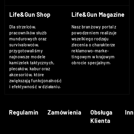
Life&Gun Shop
Life&Gun Magazine
Dla strzelców,
Nasz branżowy portal z
pracowników służb
powodzeniem realizuje
mundurowych oraz
wszelkiego rodzaju
survivalowców,
zlecenia o charakterze
przygotowaliśmy
reklamowo-marke-
najnowsze modele
tingowym w krajowym
kamizelek taktycznych,
obrocie specjalnym.
plecaków, kabur oraz
akcesoriów, które
zwiększają funkcjonalność
i efektywność w działaniu.
Regulamin
Zamówienia
Obsługa
Inn
Klienta