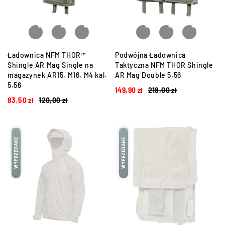
Ładownica NFM THOR™
Podwójna Ładownica
Shingle AR Mag Single na
Taktyczna NFM THOR Shingle
magazynek AR15, M16, M4 kal.
AR Mag Double 5.56
5.56
149,90
zł
218,00
zł
83,50
zł
120,00
zł
WYPRZEDANE
WYPRZEDANE