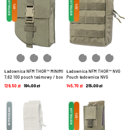
BESTSELLER
BESTSELLER
-33%
-32%
Ładownica NFM THOR™ MINIMI
Ładownica NFM THOR™ NVG
7,62 100 pouch taśmowy / box
Pouch ładownica NVG
129,50
zł
194,00
zł
145,70
zł
215,00
zł
WYPRZEDANE
BESTSELLER
-33%