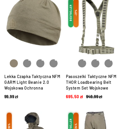
BESTSELLER
-27%
Lekka Czapka Taktyczna NFM
Pasoszelki Taktyczne NFM
GARM Light Beanie 2.0
THOR Loadbearing Belt
Wojskowa Ochronna
System Set Wojskowe
99,99
zł
695,50
zł
949,99
zł
BESTSELLER
-30%
-34%