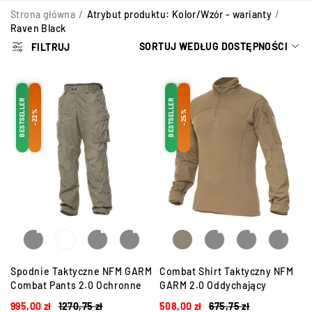
Strona główna
/
Atrybut produktu: Kolor/Wzór - warianty
/
Raven Black
SORTUJ WEDŁUG DOSTĘPNOŚCI
FILTRUJ
BESTSELLER
BESTSELLER
-22%
-25%
Spodnie Taktyczne NFM GARM
Combat Shirt Taktyczny NFM
Combat Pants 2.0 Ochronne
GARM 2.0 Oddychający
995,00
zł
1270,75
zł
508,00
zł
675,75
zł