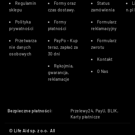
Regulamin
Formy oraz
Status
L
sklepu
czas dostawy
.
zamówienia
n.pl
Polityka
Formy
Formularz
prywatności
płatności
reklamacyjny
Przetwarza
PayPo – Kup
Formularz
nie danych
teraz, zapłać za
zwrotu
osobowych
30 dn
i
Kontakt
Rękojmia,
O Nas
gwarancja,
reklamacje
Bezpieczne płatności:
Przelewy24, PayU, BLIK,
Karty płatnicze
© Life Aid sp. z o.o. All