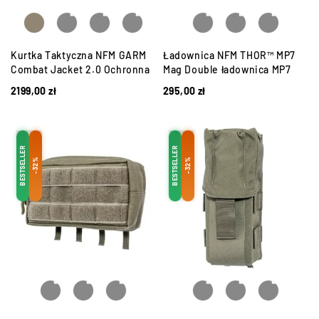
Kurtka Taktyczna NFM GARM
Ładownica NFM THOR™ MP7
Combat Jacket 2.0 Ochronna
Mag Double ładownica MP7
2199,00
zł
295,00
zł
BESTSELLER
BESTSELLER
-32%
-32%