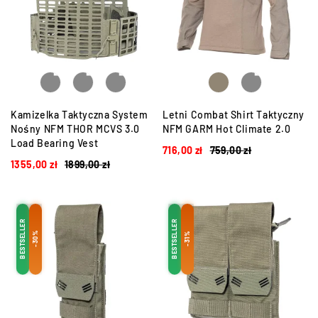
Kamizelka Taktyczna System
Letni Combat Shirt Taktyczny
Nośny NFM THOR MCVS 3.0
NFM GARM Hot Climate 2.0
Load Bearing Vest
716,00
zł
759,00
zł
1355,00
zł
1899,00
zł
BESTSELLER
BESTSELLER
-30%
-31%