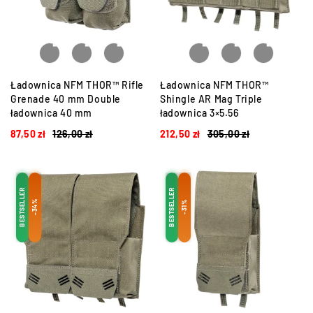
Ładownica NFM THOR™ Rifle
Ładownica NFM THOR™
Grenade 40 mm Double
Shingle AR Mag Triple
ładownica 40 mm
ładownica 3×5.56
87,50
zł
126,00
zł
212,50
zł
305,00
zł
BESTSELLER
BESTSELLER
-34%
-31%