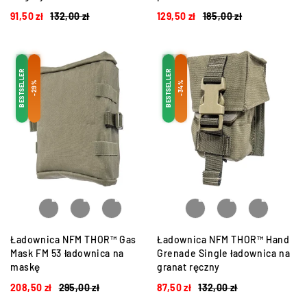
91,50
zł
132,00
zł
129,50
zł
185,00
zł
BESTSELLER
BESTSELLER
-29%
-34%
Ładownica NFM THOR™ Gas
Ładownica NFM THOR™ Hand
Mask FM 53 ładownica na
Grenade Single ładownica na
maskę
granat ręczny
208,50
zł
295,00
zł
87,50
zł
132,00
zł