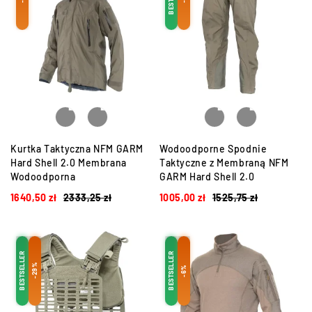
Kurtka Taktyczna NFM GARM
Wodoodporne Spodnie
Hard Shell 2.0 Membrana
Taktyczne z Membraną NFM
Wodoodporna
GARM Hard Shell 2.0
1640,50
zł
2333,25
zł
1005,00
zł
1525,75
zł
BESTSELLER
BESTSELLER
-29%
-6%