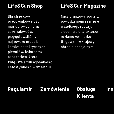
Life&Gun Shop
Life&Gun Magazine
Dla strzelców,
Nasz branżowy portal z
pracowników służb
powodzeniem realizuje
mundurowych oraz
wszelkiego rodzaju
survivalowców,
zlecenia o charakterze
przygotowaliśmy
reklamowo-marke-
najnowsze modele
tingowym w krajowym
kamizelek taktycznych,
obrocie specjalnym.
plecaków, kabur oraz
akcesoriów, które
zwiększają funkcjonalność
i efektywność w działaniu.
Regulamin
Zamówienia
Obsługa
Inn
Klienta