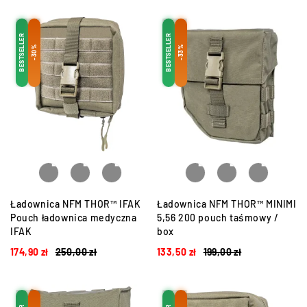
BESTSELLER
BESTSELLER
-30%
-33%
Ładownica NFM THOR™ IFAK
Ładownica NFM THOR™ MINIMI
Pouch ładownica medyczna
5,56 200 pouch taśmowy /
IFAK
box
174,90
zł
250,00
zł
133,50
zł
199,00
zł