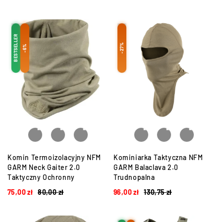
BESTSELLER
-27%
-6%
Komin Termoizolacyjny NFM
Kominiarka Taktyczna NFM
GARM Neck Gaiter 2.0
GARM Balaclava 2.0
Taktyczny Ochronny
Trudnopalna
75,00
zł
80,00
zł
96,00
zł
130,75
zł