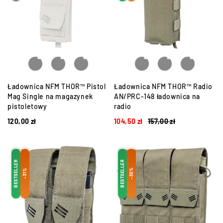
Ładownica NFM THOR™ Pistol
Ładownica NFM THOR™ Radio
Mag Single na magazynek
AN/PRC-148 ładownica na
pistoletowy
radio
120,00
zł
104,50
zł
157,00
zł
BESTSELLER
BESTSELLER
-30%
-31%