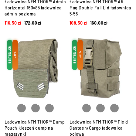
Ładownica NFM THOR™ Admin
Ładownica NFM THOR™ AR
Horizontal 160×85 ładownica
Mag Double Full Lid ładownica
admin pozioma
5.56
116,50
zł
172,00
zł
108,50
zł
160,00
zł
BESTSELLER
BESTSELLER
-30%
-31%
Ładownica NFM THOR™ Dump
Ładownica NFM THOR™ Field
Pouch kieszeń dump na
Canteen/Cargo ładownica
magazynki
polowa