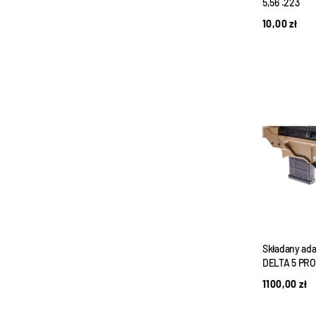
5,56 .223
10,00
zł
Składany ada
DELTA 5 PRO
1100,00
zł