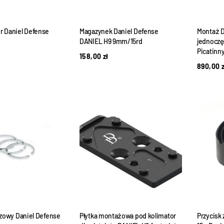
 Daniel Defense
Magazynek Daniel Defense
Montaż D
DANIEL H9 9mm/15rd
jednoczę
Picatinny
158,00
zł
890,00
azowy Daniel Defense
Płytka montażowa pod kolimator
Przycisk