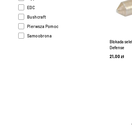
EDC
Bushcraft
Pierwsza Pomoc
Samoobrona
Blokada sele
Outlet w LifeGun.PL
Defense
21,00
zł