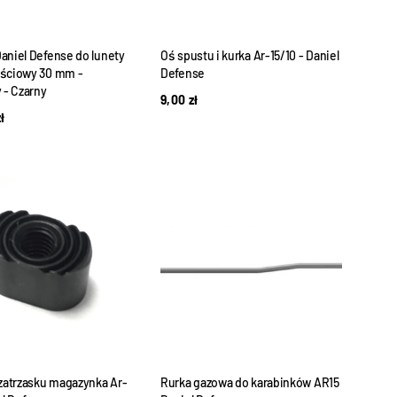
aniel Defense do lunety
Oś spustu i kurka Ar-15/10 - Daniel
ściowy 30 mm -
Defense
 - Czarny
9,00
zł
zł
 zatrzasku magazynka Ar-
Rurka gazowa do karabinków AR15