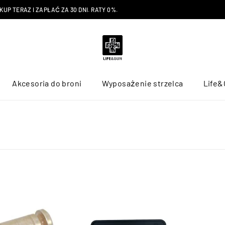
P TERAZ I ZAPŁAĆ ZA 30 DNI. RATY 0%.
Akcesoria do broni
Wyposażenie strzelca
Life&