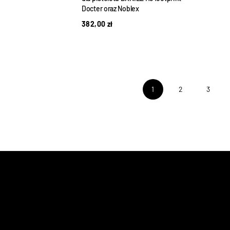
Docter oraz Noblex
382,00
zł
1
2
3