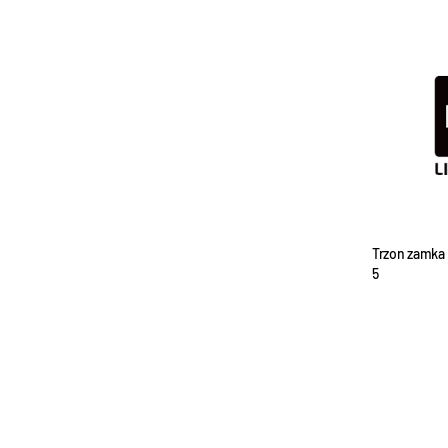
Trzon zamka 
5