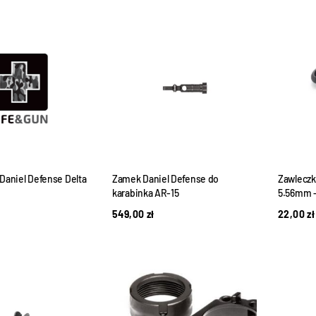
Daniel Defense Delta
Zamek Daniel Defense do
Zawleczk
karabinka AR-15
5.56mm -
549,00
zł
22,00
zł