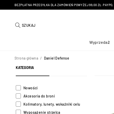
BEZPŁATNA PRZESYŁKA DLA ZAMÓWIEŃ POWYŻEJ 99,00 ZŁ. PAYPO, KU
SZUKAJ
Wyprzedaż
Strona główna
/
Daniel Defense
KATEGORIA
Nowości
Akcesoria do broni
Kolimatory, lunety, wskaźniki celu
Wyposażenie strzelca