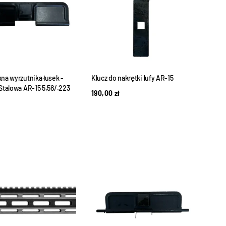
na wyrzutnika łusek -
Klucz do nakrętki lufy AR-15
 Stalowa AR-15 5,56/.223
190,00
zł