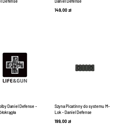
el Defense
Daniel Defense
149,00
zł
olby Daniel Defense -
Szyna Picatinny do systemu M-
ółokrągła
Lok - Daniel Defense
199,00
zł