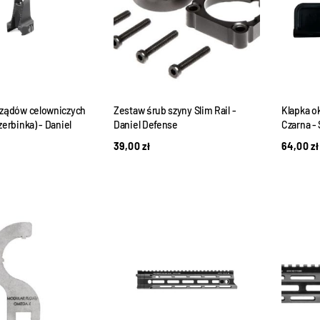
rządów celowniczych
Zestaw śrub szyny Slim Rail -
Klapka ok
zerbinka) - Daniel
Daniel Defense
Czarna -
39,00
zł
64,00
zł