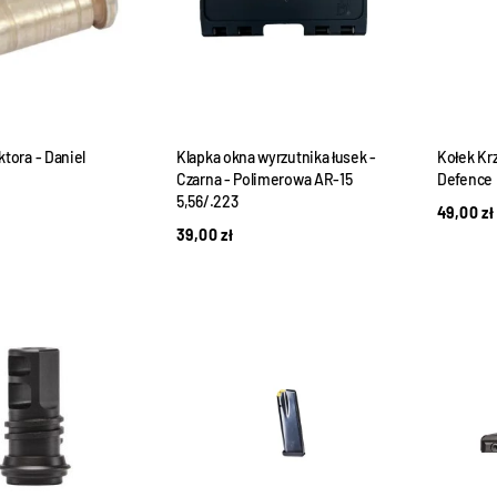
ktora - Daniel
Klapka okna wyrzutnika łusek -
Kołek Kr
Czarna - Polimerowa AR-15
Defence
5,56/.223
49,00
zł
39,00
zł