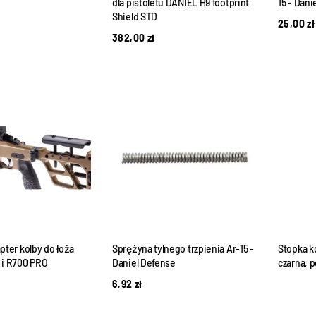
dla pistoletu DANIEL H9 footprint
15 - Dani
Shield STD
25,00
zł
382,00
zł
pter kolby do łoża
Sprężyna tylnego trzpienia Ar-15 -
Stopka k
 i R700 PRO
Daniel Defense
czarna, p
6,92
zł