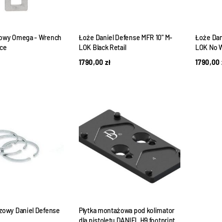
sowy Omega - Wrench
Łoże Daniel Defense MFR 10" M-
Łoże Dan
nce
LOK Black Retail
LOK No 
1790,00
zł
1790,00
azowy Daniel Defense
Płytka montażowa pod kolimator
dla pistoletu DANIEL H9 footprint