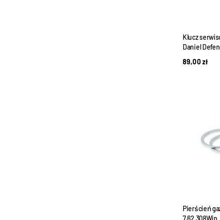
Klucz serwi
Daniel Defe
89,00
zł
Pierścień g
7,62 308Win