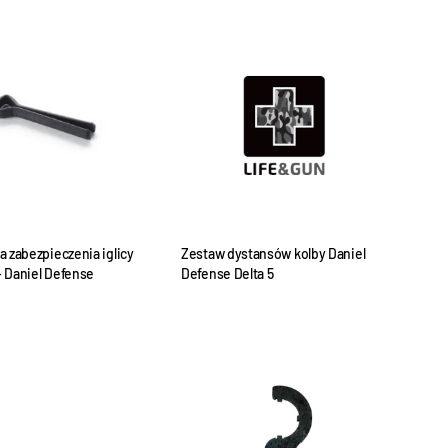
a zabezpieczenia iglicy
Zestaw dystansów kolby Daniel
 Daniel Defense
Defense Delta 5