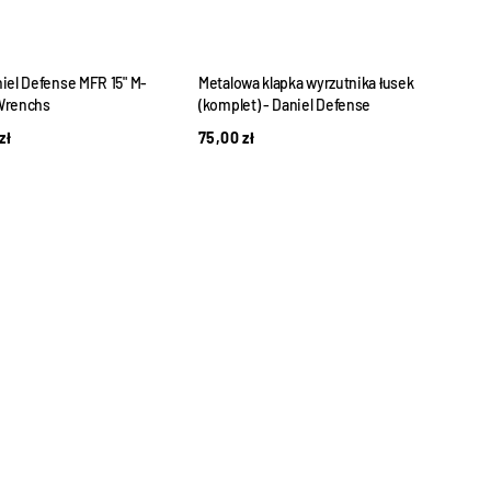
iel Defense MFR 15" M-
Metalowa klapka wyrzutnika łusek
Wrenchs
(komplet) - Daniel Defense
zł
75,00
zł