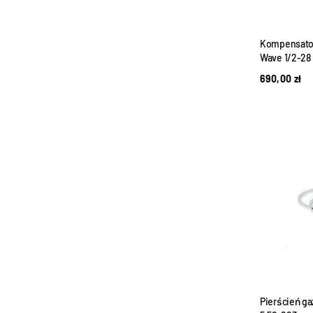
Kompensator
Wave 1/2-28
690,00
zł
Pierścień g