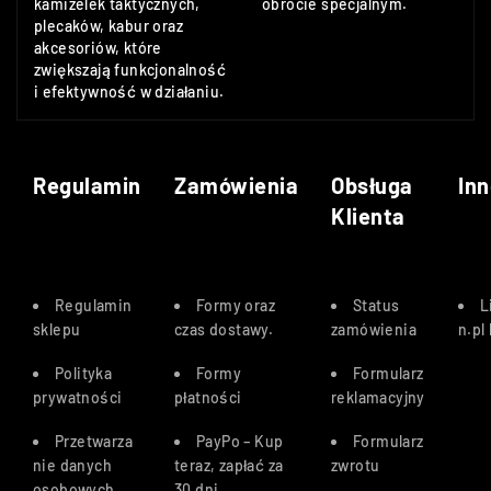
kamizelek taktycznych,
obrocie specjalnym.
plecaków, kabur oraz
akcesoriów, które
zwiększają funkcjonalność
i efektywność w działaniu.
Regulamin
Zamówienia
Obsługa
Inn
Klienta
Regulamin
Formy oraz
Status
L
sklepu
czas dostawy
.
zamówienia
n.pl
Polityka
Formy
Formularz
prywatności
płatności
reklamacyjny
Przetwarza
PayPo – Kup
Formularz
nie danych
teraz, zapłać za
zwrotu
osobowych
30 dn
i