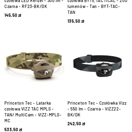
czołowa LED Refuel - 300 lm -
czołowa BYTE TACTICAL - 200
Czarna - RF23-BK/DK
lumenów - Tan - BYT-TAC-
TAN
145,50
zł
135,50
zł
Princeton Tec - Latarka
Princeton Tec - Czołówka Vizz
czołowa VIZZ TAC MPLS -
- 550 lm - Czarna - VIZZ22-
TAN/ MultiCam - VIZZ-MPLS-
BK/DK
MC
242,50
zł
533,50
zł