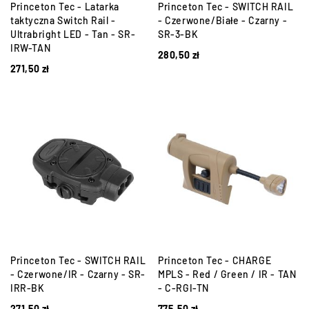
Princeton Tec - Latarka
Princeton Tec - SWITCH RAIL
taktyczna Switch Rail -
- Czerwone/Białe - Czarny -
Ultrabright LED - Tan - SR-
SR-3-BK
IRW-TAN
280,50
zł
271,50
zł
Princeton Tec - SWITCH RAIL
Princeton Tec - CHARGE
- Czerwone/IR - Czarny - SR-
MPLS - Red / Green / IR - TAN
IRR-BK
- C-RGI-TN
271,50
zł
775,50
zł