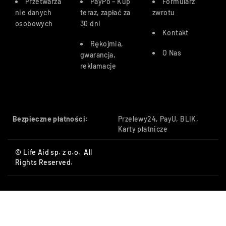
Przetwarza
PayPo – Kup
Formularz
nie danych
teraz, zapłać za
zwrotu
osobowych
30 dn
i
Kontakt
Rękojmia,
O Nas
gwarancja,
reklamacje
Bezpieczne płatności:
Przelewy24, PayU, BLIK,
Karty płatnicze
© Life Aid sp. z o.o. All
Rights Reserved.