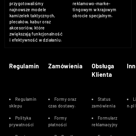
przygotowaliśmy
reklamowo-marke-
najnowsze modele
tingowym w krajowym
kamizelek taktycznych,
obrocie specjalnym.
plecaków, kabur oraz
akcesoriów, które
zwiększają funkcjonalność
i efektywność w działaniu.
Regulamin
Zamówienia
Obsługa
Inn
Klienta
Regulamin
Formy oraz
Status
L
sklepu
czas dostawy
.
zamówienia
n.pl
Polityka
Formy
Formularz
prywatności
płatności
reklamacyjny