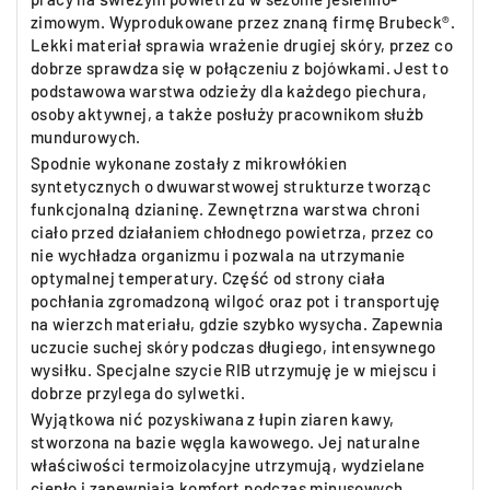
zimowym. Wyprodukowane przez znaną firmę Brubeck®.
Lekki materiał sprawia wrażenie drugiej skóry, przez co
dobrze sprawdza się w połączeniu z bojówkami. Jest to
podstawowa warstwa odzieży dla każdego piechura,
osoby aktywnej, a także posłuży pracownikom służb
mundurowych.
Spodnie wykonane zostały z mikrowłókien
syntetycznych o dwuwarstwowej strukturze tworząc
funkcjonalną dzianinę. Zewnętrzna warstwa chroni
ciało przed działaniem chłodnego powietrza, przez co
nie wychładza organizmu i pozwala na utrzymanie
optymalnej temperatury. Część od strony ciała
pochłania zgromadzoną wilgoć oraz pot i transportuję
na wierzch materiału, gdzie szybko wysycha. Zapewnia
uczucie suchej skóry podczas długiego, intensywnego
wysiłku. Specjalne szycie RIB utrzymuję je w miejscu i
dobrze przylega do sylwetki.
Wyjątkowa nić pozyskiwana z łupin ziaren kawy,
stworzona na bazie węgla kawowego. Jej naturalne
właściwości termoizolacyjne utrzymują, wydzielane
ciepło i zapewniają komfort podczas minusowych