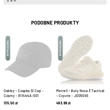
Q & A
PODOBNE PRODUKTY
WYPRZEDANE
WYPRZEDANE
3
Oakley - Czapka SI Cap -
Merrell - Buty Nova 3 Tactical
Czarny - 911444A-001
- Coyote - J005045
135,50
zł
483,99
zł