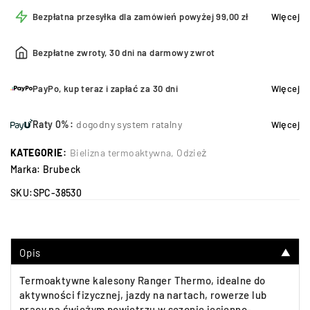
Bezpłatna przesyłka dla zamówień powyżej 99,00 zł
Więcej
Bezpłatne zwroty, 30 dni na darmowy zwrot
PayPo, kup teraz i zapłać za 30 dni
Więcej
Raty 0%:
dogodny system ratalny
Więcej
KATEGORIE:
Bielizna termoaktywna
,
Odzież
Marka:
Brubeck
SKU:
SPC-38530
Opis
▼
Termoaktywne kalesony Ranger Thermo, idealne do
aktywności fizycznej, jazdy na nartach, rowerze lub
pracy na świeżym powietrzu w sezonie jesienno-