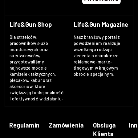
Life&Gun Shop
Life&Gun Magazine
Dla strzelców,
Nasz branżowy portal z
pracowników służb
powodzeniem realizuje
mundurowych oraz
wszelkiego rodzaju
survivalowców,
zlecenia o charakterze
przygotowaliśmy
reklamowo-marke-
najnowsze modele
tingowym w krajowym
kamizelek taktycznych,
obrocie specjalnym.
plecaków, kabur oraz
akcesoriów, które
zwiększają funkcjonalność
i efektywność w działaniu.
Regulamin
Zamówienia
Obsługa
Inn
Klienta