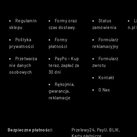
Regulamin
Formy oraz
Status
L
sklepu
czas dostawy
.
zamówienia
n.pl
Polityka
Formy
Formularz
prywatności
płatności
reklamacyjny
Przetwarza
PayPo – Kup
Formularz
nie danych
teraz, zapłać za
zwrotu
osobowych
30 dn
i
Kontakt
Rękojmia,
O Nas
gwarancja,
reklamacje
Bezpieczne płatności:
Przelewy24, PayU, BLIK,
Karty płatnicze