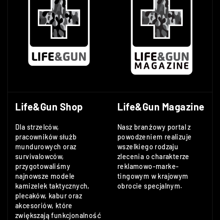
Life&Gun Shop
Life&Gun Magazine
Dla strzelców,
Nasz branżowy portal z
pracowników służb
powodzeniem realizuje
mundurowych oraz
wszelkiego rodzaju
survivalowców,
zlecenia o charakterze
przygotowaliśmy
reklamowo-marke-
najnowsze modele
tingowym w krajowym
kamizelek taktycznych,
obrocie specjalnym.
plecaków, kabur oraz
akcesoriów, które
zwiększają funkcjonalność