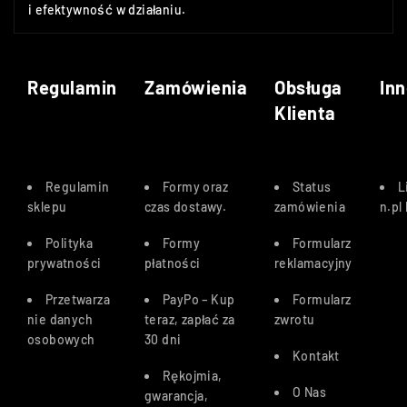
i efektywność w działaniu.
Regulamin
Zamówienia
Obsługa
Inn
Klienta
Regulamin
Formy oraz
Status
L
sklepu
czas dostawy
.
zamówienia
n.pl
Polityka
Formy
Formularz
prywatności
płatności
reklamacyjny
Przetwarza
PayPo – Kup
Formularz
nie danych
teraz, zapłać za
zwrotu
osobowych
30 dn
i
Kontakt
Rękojmia,
O Nas
gwarancja,