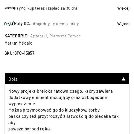
PayPo, kup teraz i zapłać za 30 dni
Więcej
Raty 0%:
dogodny system ratalny
Więcej
KATEGORIE:
Apteczki
,
Pierwsza Pomoc
Marka:
Medaid
SKU:
SPC-15857
Opis
▼
Nowy projekt breloka ratowniczego, który zawiera
dodatkowy element mocujący oraz wzbogacone
wyposażenie.
Można przymocować go do kluczyków, torby,
paska czy też przytroczyć z łatwością do plecaka tak
aby
zawsze był pod ręką.