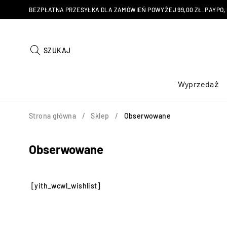
BEZPŁATNA PRZESYŁKA DLA ZAMÓWIEŃ POWYŻEJ 99,00 ZŁ. PAYPO, KU
SZUKAJ
Wyprzedaż
Strona główna
/
Sklep
/
Obserwowane
Obserwowane
[yith_wcwl_wishlist]