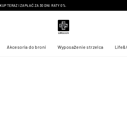
P TERAZ I ZAPŁAĆ ZA 30 DNI. RATY 0%.
Akcesoria do broni
Wyposażenie strzelca
Life&