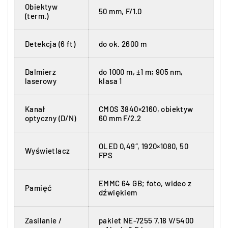
Obiektyw
50 mm, F/1.0
(term.)
Detekcja (6 ft)
do ok. 2600 m
Dalmierz
do 1000 m, ±1 m; 905 nm,
laserowy
klasa 1
Kanał
CMOS 3840×2160, obiektyw
optyczny (D/N)
60 mm F/2.2
OLED 0,49″, 1920×1080, 50
Wyświetlacz
FPS
EMMC 64 GB; foto, wideo z
Pamięć
dźwiękiem
Zasilanie /
pakiet NE-7255 7.18 V/5400