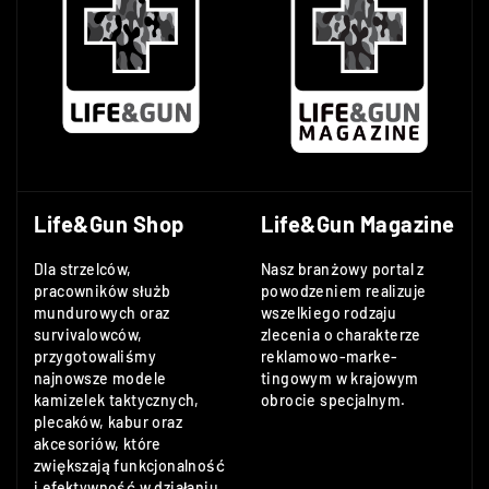
Life&Gun Shop
Life&Gun Magazine
Dla strzelców,
Nasz branżowy portal z
pracowników służb
powodzeniem realizuje
mundurowych oraz
wszelkiego rodzaju
survivalowców,
zlecenia o charakterze
przygotowaliśmy
reklamowo-marke-
najnowsze modele
tingowym w krajowym
kamizelek taktycznych,
obrocie specjalnym.
plecaków, kabur oraz
akcesoriów, które
zwiększają funkcjonalność
i efektywność w działaniu.