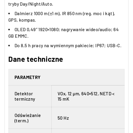
tryby Day/Night/Auto.
Dalmierz 1000 m (±1 m), IR 850 nm (reg. moc i kąt),
GPS, kompas.
OLED 0,49″ 1920×1080; nagrywanie wideo/audio; 64
GB EMMC.
Do 8,5 h pracy na wymiennym pakiecie; IP67; USB-C.
Dane techniczne
PARAMETRY
Detektor
VOx, 12 µm, 640×512, NETD <
termiczny
15 mK
Odświeżanie
50 Hz
(term.)