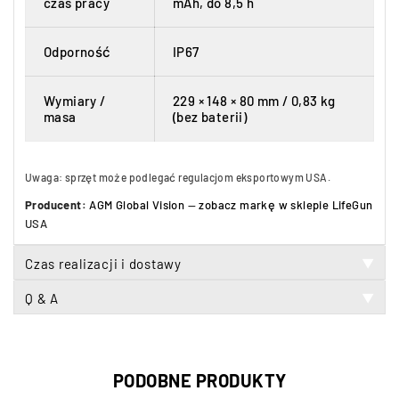
czas pracy
mAh, do 8,5 h
Odporność
IP67
Wymiary /
229 × 148 × 80 mm / 0,83 kg
masa
(bez baterii)
Uwaga: sprzęt może podlegać regulacjom eksportowym USA.
Producent:
AGM Global Vision
—
zobacz markę w sklepie LifeGun
USA
Czas realizacji i dostawy
▼
Q & A
▼
PODOBNE PRODUKTY