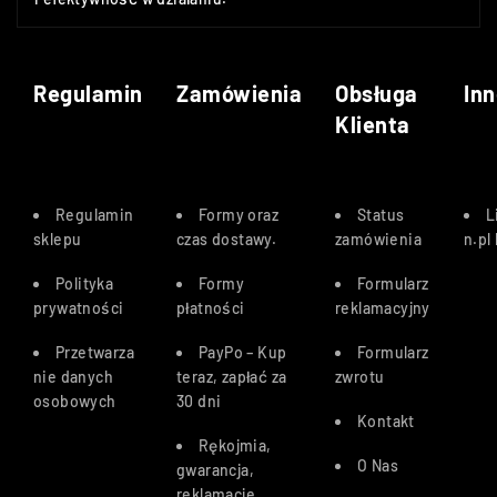
Regulamin
Zamówienia
Obsługa
Inn
Klienta
Regulamin
Formy oraz
Status
L
sklepu
czas dostawy
.
zamówienia
n.pl
Polityka
Formy
Formularz
prywatności
płatności
reklamacyjny
Przetwarza
PayPo – Kup
Formularz
nie danych
teraz, zapłać za
zwrotu
osobowych
30 dn
i
Kontakt
Rękojmia,
O Nas
gwarancja,
reklamacje