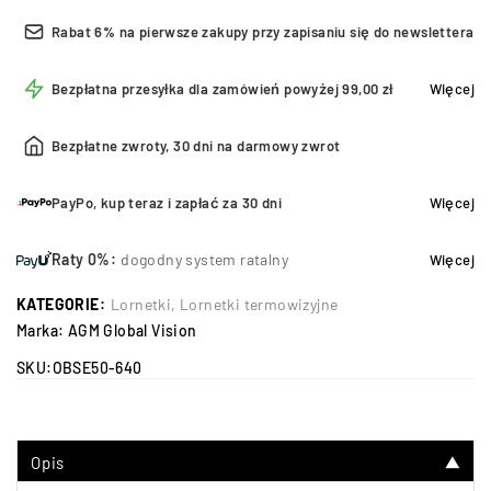
Rabat 6% na pierwsze zakupy przy zapisaniu się do newslettera
Bezpłatna przesyłka dla zamówień powyżej 99,00 zł
Więcej
Bezpłatne zwroty, 30 dni na darmowy zwrot
PayPo, kup teraz i zapłać za 30 dni
Więcej
Raty 0%:
dogodny system ratalny
Więcej
KATEGORIE:
Lornetki
,
Lornetki termowizyjne
Marka:
AGM Global Vision
SKU:
OBSE50-640
Opis
▼