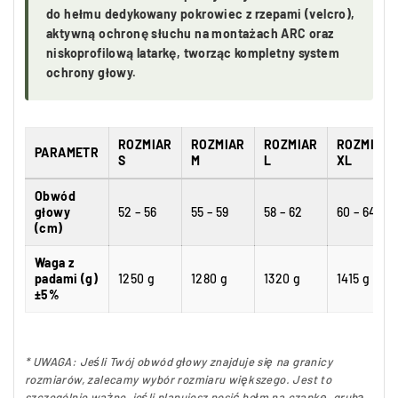
do hełmu dedykowany pokrowiec z rzepami (velcro),
aktywną ochronę słuchu na montażach ARC oraz
niskoprofilową latarkę, tworząc kompletny system
ochrony głowy.
ROZMIAR
ROZMIAR
ROZMIAR
ROZMIAR
PARAMETR
S
M
L
XL
Obwód
głowy
52 – 56
55 – 59
58 – 62
60 – 64
(cm)
Waga z
padami (g)
1250 g
1280 g
1320 g
1415 g
±5%
* UWAGA: Jeśli Twój obwód głowy znajduje się na granicy
rozmiarów, zalecamy wybór rozmiaru większego. Jest to
szczególnie ważne, jeśli planujesz nosić hełm na czapkę, grubą