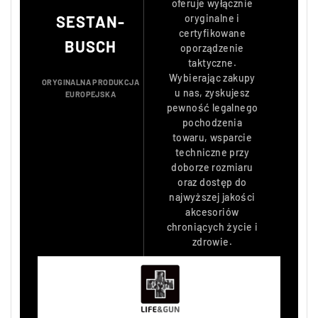
oferuje wyłącznie
SESTAN-
oryginalne i
certyfikowane
BUSCH
oporządzenie
taktyczne.
Wybierając zakupy
ORYGINALNA PRODUKCJA
u nas, zyskujesz
EUROPEJSKA
pewność legalnego
pochodzenia
towaru, wsparcie
techniczne przy
doborze rozmiaru
oraz dostęp do
najwyższej jakości
akcesoriów
chroniących życie i
zdrowie.