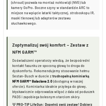
(shroud) pozwala na montaż noktowizji (NVG) lub
kamery GoPro. Boczne szyny w standardzie ARC to
miejsce na wpięcie latarki taktycznej, stroboskopu IR,
maski tlenowej lub adapterów zestawu
słuchawkowego.
Zoptymalizuj swój komfort –
Zestaw z
NFM GARM™
Doświadczeni operatorzy wiedzą, że bezpośredni
kontakt fasunku ze spoconą głową to droga do
dyskomfortu. Rekomendujemy stosowanie hełmu
Sestan-Busch w duecie z
trudnopalną kominiarką
NFM GARM™ Balaclava 2.0
(dostępną w naszej
ofercie). Kominiarka idealnie przylega do głowy,
błyskawicznie odprowadza wilgoć z dala od poduszek
PADS i zapobiega bolesnym otarciom skóry.
💡 PRO-TIP LifeGun: Dopełnij swój zestaw! Dobierz