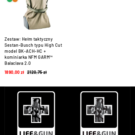
Zestaw: Hełm taktyczny
Sestan-Busch typu High Cut
model BK-ACH-HC +
kominiarka NFM GARM™
Balaclava 2.0
1890,00
zł
2120,75
zł