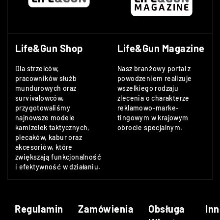
Life&Gun Shop
Life&Gun Magazine
Dla strzelców,
Nasz branżowy portal z
pracowników służb
powodzeniem realizuje
mundurowych oraz
wszelkiego rodzaju
survivalowców,
zlecenia o charakterze
przygotowaliśmy
reklamowo-marke-
najnowsze modele
tingowym w krajowym
kamizelek taktycznych,
obrocie specjalnym.
plecaków, kabur oraz
akcesoriów, które
zwiększają funkcjonalność
i efektywność w działaniu.
Regulamin
Zamówienia
Obsługa
Inn