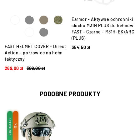
Earmor - Aktywne ochronniki
słuchu M31H PLUS do hełmów
FAST - Czarne - M31H-BK/ARC
(PLUS)
FAST HELMET COVER - Direct
354,50
zł
Action - pokrowiec na hełm
taktyczny
269,00
zł
309,00
zł
PODOBNE PRODUKTY
BESTSELLER
-11%