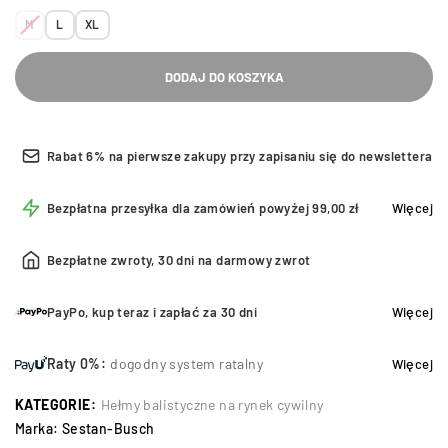
M
L
XL
DODAJ DO KOSZYKA
Rabat 6% na pierwsze zakupy przy zapisaniu się do newslettera
Bezpłatna przesyłka dla zamówień powyżej 99,00 zł
Więcej
Bezpłatne zwroty, 30 dni na darmowy zwrot
PayPo, kup teraz i zapłać za 30 dni
Więcej
Raty 0%:
dogodny system ratalny
Więcej
KATEGORIE:
Hełmy balistyczne na rynek cywilny
Marka:
Sestan-Busch