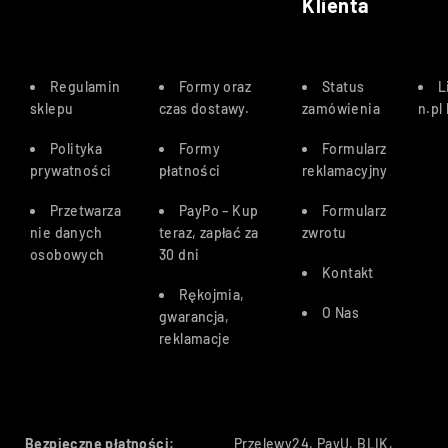
Klienta
Regulamin
Formy oraz
Status
L
sklepu
czas dostawy
.
zamówienia
n.pl
Polityka
Formy
Formularz
prywatności
płatności
reklamacyjny
Przetwarza
PayPo – Kup
Formularz
nie danych
teraz, zapłać za
zwrotu
osobowych
30 dn
i
Kontakt
Rękojmia,
O Nas
gwarancja,
reklamacje
Bezpieczne płatności:
Przelewy24, PayU, BLIK,