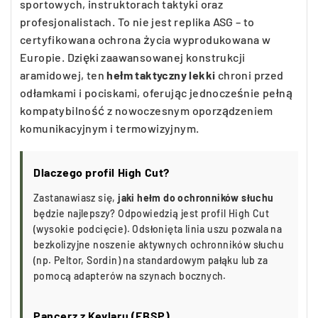
sportowych, instruktorach taktyki oraz
profesjonalistach. To nie jest replika ASG – to
certyfikowana ochrona życia wyprodukowana w
Europie. Dzięki zaawansowanej konstrukcji
aramidowej, ten
hełm taktyczny lekki
chroni przed
odłamkami i pociskami, oferując jednocześnie pełną
kompatybilność z nowoczesnym oporządzeniem
komunikacyjnym i termowizyjnym.
Dlaczego profil High Cut?
Zastanawiasz się,
jaki hełm do ochronników słuchu
będzie najlepszy? Odpowiedzią jest profil High Cut
(wysokie podcięcie). Odsłonięta linia uszu pozwala na
bezkolizyjne noszenie aktywnych ochronników słuchu
(np. Peltor, Sordin) na standardowym pałąku lub za
pomocą adapterów na szynach bocznych.
Pancerz z Kevlaru (EBSP)