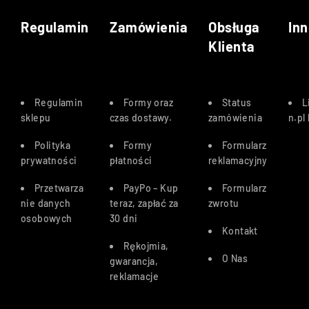
Regulamin
Zamówienia
Obsługa
Inn
Klienta
Regulamin
Formy oraz
Status
L
sklepu
czas dostawy
.
zamówienia
n.pl
Polityka
Formy
Formularz
prywatności
płatności
reklamacyjny
Przetwarza
PayPo – Kup
Formularz
nie danych
teraz, zapłać za
zwrotu
osobowych
30 dn
i
Kontakt
Rękojmia,
O Nas
gwarancja,
reklamacje