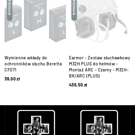
WYPRZEDANE
WYPRZEDANE
y
Wymienne wkłady do
Earmor - Zestaw słuchawkowy
ochronników słuchu Beretta
M32H PLUS do hełmów -
CF071
Montaż ARC - Czarny - M32H-
BK/ARC (PLUS)
39,00
zł
436,50
zł