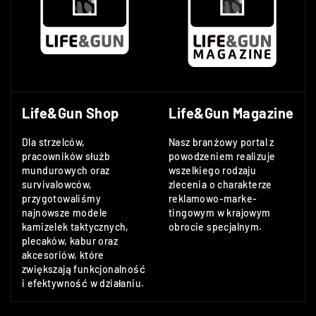
Life&Gun Shop
Life&Gun Magazine
Dla strzelców,
Nasz branżowy portal z
pracowników służb
powodzeniem realizuje
mundurowych oraz
wszelkiego rodzaju
survivalowców,
zlecenia o charakterze
przygotowaliśmy
reklamowo-marke-
najnowsze modele
tingowym w krajowym
kamizelek taktycznych,
obrocie specjalnym.
plecaków, kabur oraz
akcesoriów, które
zwiększają funkcjonalność
i efektywność w działaniu.