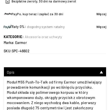
Bezpłatne zwroty, 30 dni na darmowy zwrot
PayPo, kup teraz i zapłać za 30 dni
Więcej
Raty 0%:
dogodny system ratalny
Więcej
KATEGORIE:
Akcesoria oraz uchwyty
Marka:
Earmor
SKU:
SPC-46602
Opis
▼
Moduł M55 Push-To-Talk od firmy Earmor umożliwiający
prowadzenie komunikacji po wciśnięciu przycisku.
Moduł składa się polimerowego korpusu w który
wkomponowano duży, okrągły przycisk z obrotowym
mocowaniem. Z niego wychodzą dwa kable, pierwszy
posiada długość 75 centymetrów i jest zakończony