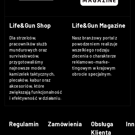
Life&Gun Shop
Life&Gun Magazine
Dla strzelców,
Nasz branżowy portal z
pracowników służb
powodzeniem realizuje
mundurowych oraz
wszelkiego rodzaju
survivalowców,
zlecenia o charakterze
przygotowaliśmy
reklamowo-marke-
najnowsze modele
tingowym w krajowym
kamizelek taktycznych,
obrocie specjalnym.
plecaków, kabur oraz
akcesoriów, które
zwiększają funkcjonalność
i efektywność w działaniu.
Regulamin
Zamówienia
Obsługa
Inn
Klienta