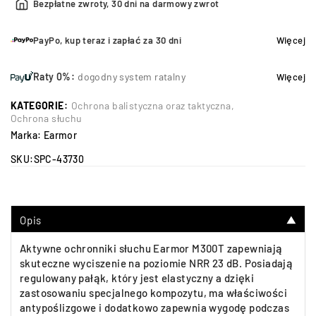
Bezpłatne zwroty, 30 dni na darmowy zwrot
PayPo, kup teraz i zapłać za 30 dni
Więcej
Raty 0%:
dogodny system ratalny
Więcej
KATEGORIE:
Ochrona balistyczna oraz taktyczna
,
Ochrona słuchu
Marka:
Earmor
SKU:
SPC-43730
Opis
▼
Aktywne ochronniki słuchu Earmor M300T zapewniają
skuteczne wyciszenie na poziomie NRR 23 dB. Posiadają
regulowany pałąk, który jest elastyczny a dzięki
zastosowaniu specjalnego kompozytu, ma właściwości
antypoślizgowe i dodatkowo zapewnia wygodę podczas