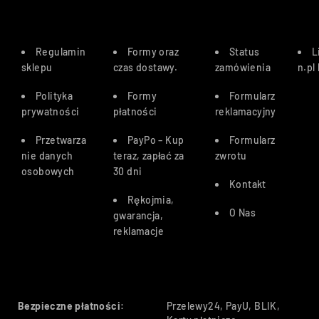
Regulamin
Formy oraz
Status
L
sklepu
czas dostawy
.
zamówienia
n.pl
Polityka
Formy
Formularz
prywatności
płatności
reklamacyjny
Przetwarza
PayPo – Kup
Formularz
nie danych
teraz, zapłać za
zwrotu
osobowych
30 dn
i
Kontakt
Rękojmia,
O Nas
gwarancja,
reklamacje
Bezpieczne płatności:
Przelewy24, PayU, BLIK,