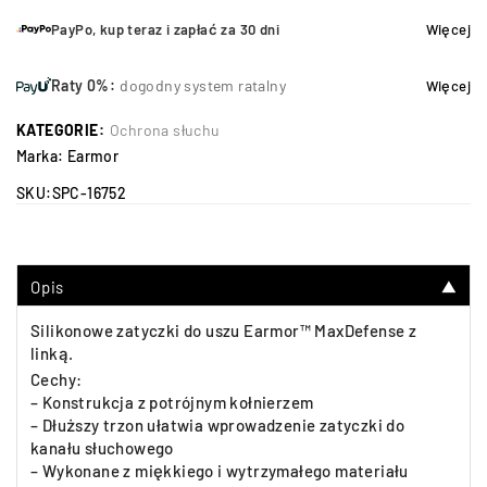
PayPo, kup teraz i zapłać za 30 dni
Więcej
Raty 0%:
dogodny system ratalny
Więcej
KATEGORIE:
Ochrona słuchu
Marka:
Earmor
SKU:
SPC-16752
Opis
▼
Silikonowe zatyczki do uszu Earmor™ MaxDefense z
linką.
Cechy:
– Konstrukcja z potrójnym kołnierzem
– Dłuższy trzon ułatwia wprowadzenie zatyczki do
kanału słuchowego
– Wykonane z miękkiego i wytrzymałego materiału