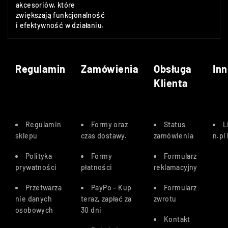
akcesoriów, które
zwiększają funkcjonalność
i efektywność w działaniu.
Regulamin
Zamówienia
Obsługa
Inn
Klienta
Regulamin
Formy oraz
Status
L
sklepu
czas dostawy
.
zamówienia
n.pl
Polityka
Formy
Formularz
prywatności
płatności
reklamacyjny
Przetwarza
PayPo – Kup
Formularz
nie danych
teraz, zapłać za
zwrotu
osobowych
30 dn
i
Kontakt