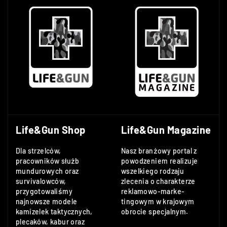
Life&Gun Shop
Life&Gun Magazine
Dla strzelców,
Nasz branżowy portal z
pracowników służb
powodzeniem realizuje
mundurowych oraz
wszelkiego rodzaju
survivalowców,
zlecenia o charakterze
przygotowaliśmy
reklamowo-marke-
najnowsze modele
tingowym w krajowym
kamizelek taktycznych,
obrocie specjalnym.
plecaków, kabur oraz