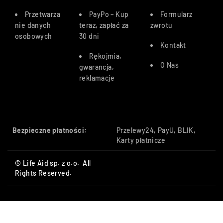
Przetwarza
PayPo – Kup
Formularz
nie danych
teraz, zapłać za
zwrotu
osobowych
30 dn
i
Kontakt
Rękojmia,
O Nas
gwarancja,
reklamacje
Bezpieczne płatności:
Przelewy24, PayU, BLIK,
Karty płatnicze
© Life Aid sp. z o.o. All
Rights Reserved.