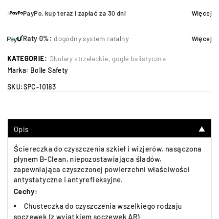
PayPo, kup teraz i zapłać za 30 dni
Więcej
Raty 0%:
dogodny system ratalny
Więcej
KATEGORIE:
Okulary strzeleckie, gogle balistyczne
Marka:
Bolle Safety
SKU:
SPC-10183
Opis
▼
Ściereczka do czyszczenia szkieł i wizjerów, nasączona
płynem B-Clean, niepozostawiająca śladów,
zapewniająca czyszczonej powierzchni właściwości
antystatyczne i antyrefleksyjne.
Cechy:
Chusteczka do czyszczenia wszelkiego rodzaju
soczewek (z wyjątkiem soczewek AR)