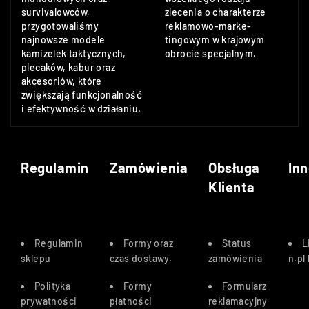
survivalowców,
zlecenia o charakterze
przygotowaliśmy
reklamowo-marke-
najnowsze modele
tingowym w krajowym
kamizelek taktycznych,
obrocie specjalnym.
plecaków, kabur oraz
akcesoriów, które
zwiększają funkcjonalność
i efektywność w działaniu.
Regulamin
Zamówienia
Obsługa
Inn
Klienta
Regulamin
Formy oraz
Status
L
sklepu
czas dostawy
.
zamówienia
n.pl
Polityka
Formy
Formularz
prywatności
płatności
reklamacyjny