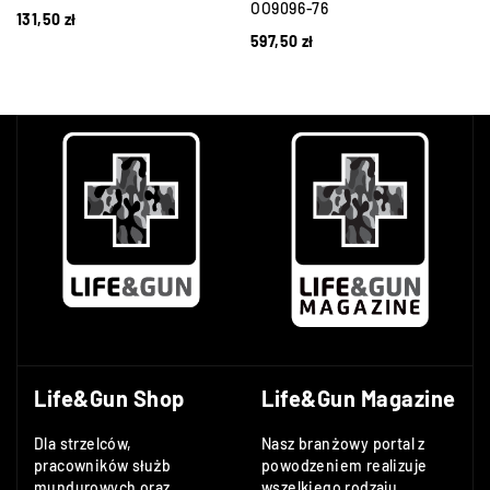
OO9096-76
131,50
zł
597,50
zł
Life&Gun Shop
Life&Gun Magazine
Dla strzelców,
Nasz branżowy portal z
pracowników służb
powodzeniem realizuje
mundurowych oraz
wszelkiego rodzaju