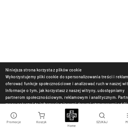
Niniejsza strona korzysta z plików cookie
Wykorzystujemy pliki cookie do spersonalizowania treści i reklam
oferować funkcje społecznościowe i analizować ruch w naszej wit
Informacje o tym, jak korzystasz z naszej witryny, udostępniamy
partnerom społecznościowym, reklamowym i analitycznym. Partn
mogą połączyć te informacje z innymi danymi otrzymanymi od Ci
lub uzyskanymi podczas korzystania z ich usług.
Promocje
Koszyk
SZUKAJ
M
Akceptuj
Odrzuć
Home