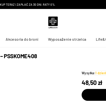
P TERAZ I ZAPŁAĆ ZA 30 DNI. RATY 0%.
Akcesoria do broni
Wyposażenie strzelca
Life&
ne – PSSKOME408
Wysyłka:
1 dzie
48,50
zł