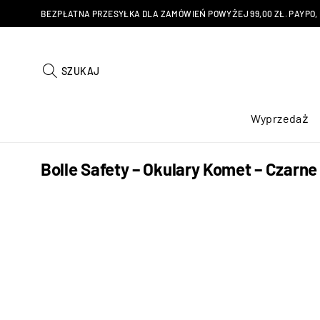
BEZPŁATNA PRZESYŁKA DLA ZAMÓWIEŃ POWYŻEJ 99,00 ZŁ. PAYPO, KU
SZUKAJ
Wyprzedaż
Bolle Safety – Okulary Komet – Czar