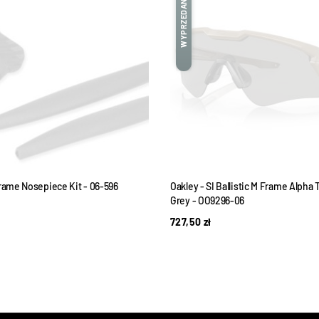
WYPRZEDANE
Frame Nosepiece Kit - 06-596
Oakley - SI Ballistic M Frame Alpha 
Grey - OO9296-06
727,50
zł