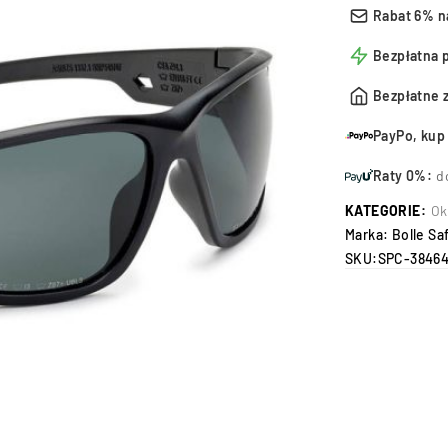
Rabat 6% n
Bezpłatna 
Bezpłatne 
PayPo, kup 
Raty 0%:
d
KATEGORIE:
Ok
Marka:
Bolle Sa
SKU:
SPC-3846