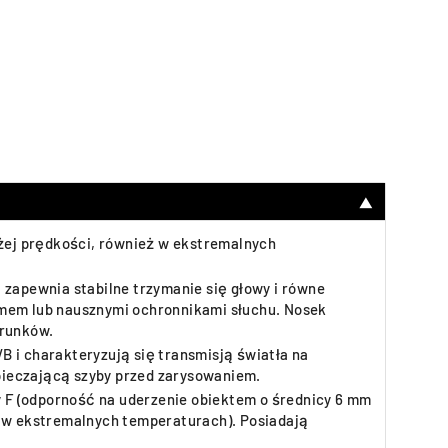
▼
żej prędkości, również w ekstremalnych
 zapewnia stabilne trzymanie się głowy i równe
łmem lub nausznymi ochronnikami słuchu. Nosek
arunków.
 i charakteryzują się transmisją światła na
pieczającą szyby przed zarysowaniem.
 F (odporność na uderzenie obiektem o średnicy 6 mm
i w ekstremalnych temperaturach). Posiadają