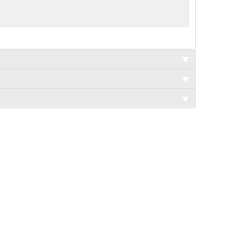
▼
▼
▼