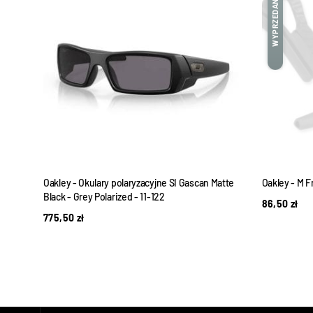
WYPRZEDANE
 Tan
Oakley - Okulary polaryzacyjne SI Gascan Matte
Oakley - M 
Black - Grey Polarized - 11-122
86,50
zł
775,50
zł