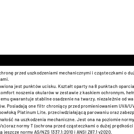
chronę przed uszkodzeniami mechanicznymi i cząsteczkami o du
tami.
iona jest punktów ucisku. Kształt oparty na 8 punktach oparcia
 komfort noszenia okularów w zestawie z kaskiem ochronnym, he
zemu gwarantuje stabilne osadzenie na twarzy, niezależnie od w
ów. Posiadają one filtr chroniący przed promieniowaniem UVA/UVB
powłoką Platinum Lite, przeciwdziałającą parowaniu oraz zabez
małość na uszkodzenia mechaniczne. Jest ona na poziomie normy
m/s) oraz normy T (ochrona przed cząsteczkami o dużej prędkośc
ą jeszcze normy AS/NZS 1337.1:2010 i ANSI Z87.1 v2020.