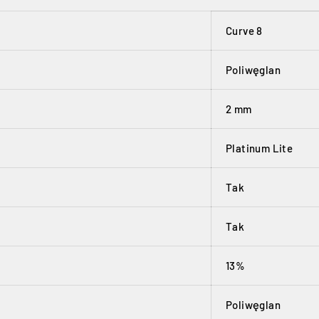
Curve 8
Poliwęglan
2 mm
Platinum Lite
Tak
Tak
13%
Poliwęglan