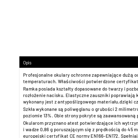
Opis
Profesjonalne okulary ochronne zapewniające dużą o
temperaturach. Właściwości potwierdzone certyfika
Ramka posiada kształty dopasowane do twarzy i pozbaw
rozłożenie nacisku. Elastyczne zauszniki poprawiają
wykonany jest z antypoślizgowego materiału,dzięki c
Szkła wykonane są poliwęglanu o grubości 2 milimetr
poziomie 13%. Obie strony pokryte są zaawansowaną 
Okularom przyznano atest potwierdzające ich wytrzy
i wadze 0,86 g poruszającym się z prędkością do 45 
europejski certyfikat CE normy EN166-EN172. Spełniaj