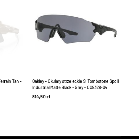
WYPRZEDANE
Terrain Tan -
Oakley - Okulary strzeleckie SI Tombstone Spoil
Oakle
Industrial Matte Black - Grey - OO9328-04
Array
814,50
zł
959,