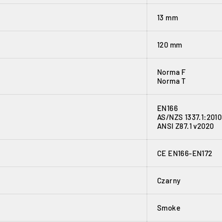
13 mm
120 mm
Norma F
Norma T
EN166
AS/NZS 1337.1:2010
ANSI Z87.1 v2020
CE EN166-EN172
Czarny
Smoke