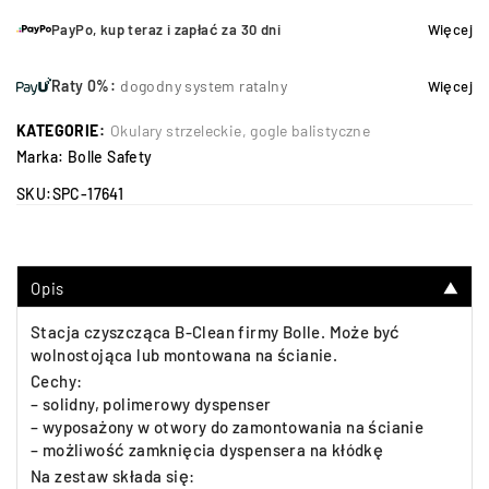
PayPo, kup teraz i zapłać za 30 dni
Więcej
Raty 0%:
dogodny system ratalny
Więcej
KATEGORIE:
Okulary strzeleckie, gogle balistyczne
Marka:
Bolle Safety
SKU:
SPC-17641
Opis
▼
Stacja czyszcząca B-Clean firmy Bolle. Może być
wolnostojąca lub montowana na ścianie.
Cechy:
– solidny, polimerowy dyspenser
– wyposażony w otwory do zamontowania na ścianie
– możliwość zamknięcia dyspensera na kłódkę
Na zestaw składa się: