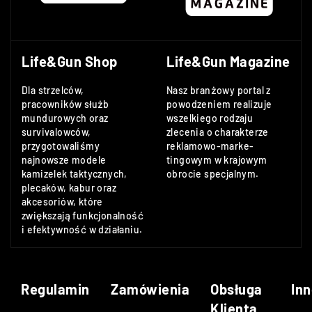
Life&Gun Shop
Life&Gun Magazine
Dla strzelców,
Nasz branżowy portal z
pracowników służb
powodzeniem realizuje
mundurowych oraz
wszelkiego rodzaju
survivalowców,
zlecenia o charakterze
przygotowaliśmy
reklamowo-marke-
najnowsze modele
tingowym w krajowym
kamizelek taktycznych,
obrocie specjalnym.
plecaków, kabur oraz
akcesoriów, które
zwiększają funkcjonalność
i efektywność w działaniu.
Regulamin
Zamówienia
Obsługa
Inn
Klienta