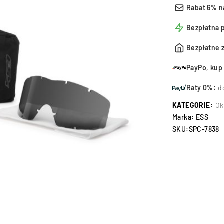
Rabat 6% n
Bezpłatna 
Bezpłatne 
PayPo, kup 
Raty 0%:
d
KATEGORIE:
Ok
Marka:
ESS
SKU:
SPC-7838