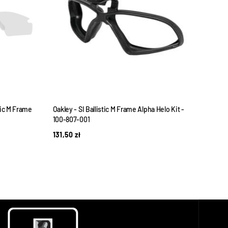
tic M Frame
Oakley - SI Ballistic M Frame Alpha Helo Kit -
Oakle
100-807-001
2LS 
131,50
zł
950