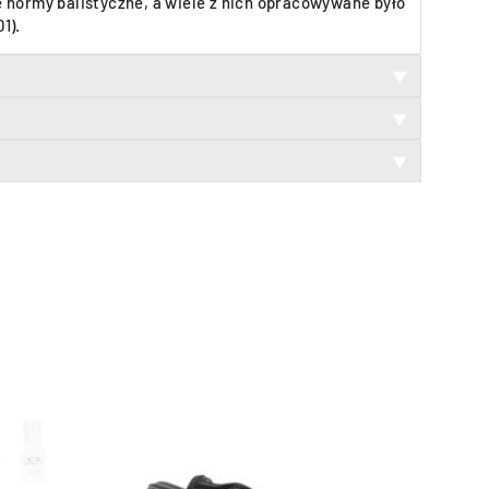
 normy balistyczne, a wiele z nich opracowywane było
1).
▼
▼
▼
WYPRZEDANE