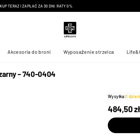
P TERAZ I ZAPŁAĆ ZA 30 DNI. RATY 0%.
Akcesoria do broni
Wyposażenie strzelca
Life&
Czarny – 740-0404
Wysyłka:
1 dzie
484,50
zł