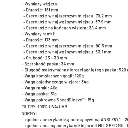
– Wymiary wizjera:
• Długość: 161 mm
• Szerokość w najszerszym miejscu: 70,2 mm
• Szerokość w najwęższym miejscu: 37,9 mm
• Szerokość na końcach wizjera: 38,4 mm
– Wymiary ramki:
• Długość: 173 mm
• Szerokość w najszerszym miejscu: 80,5 mm
• Szerokość w najwęższym miejscu: 53,1 mm
• Grubość: 23 – 30 mm
– Szerokość paska: 34 mm
– Długość maksymalna nierozciągniętego paska: 520
– Waga kompletnych gogli: 120g
– Waga pojedynczego wizjera: 34g
– Waga ramki: 40g
– Waga paska: 31g
– Waga pokrowca SpeedSleeve™: 15g
FILTRY: 100% UVA/UVB
NORMY:
– zgodne z amerykańską normą cywilną ANSI Z87.1 – 2
– zgodne z normą amerykańskiej armii MIL SPEC MIL-D