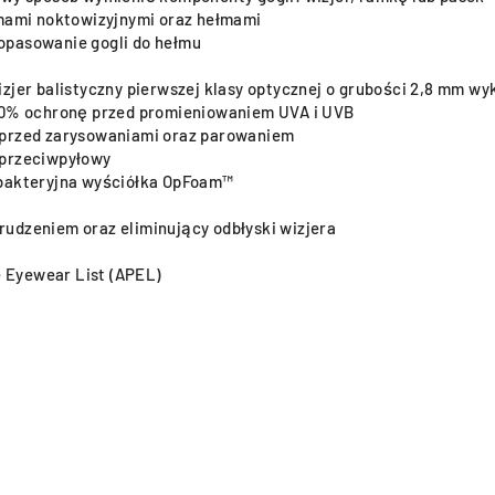
emami noktowizyjnymi oraz hełmami
opasowanie gogli do hełmu
zjer balistyczny pierwszej klasy optycznej o grubości 2,8 mm w
100% ochronę przed promieniowaniem UVA i UVB
 przed zarysowaniami oraz parowaniem
 przeciwpyłowy
ybakteryjna wyściółka OpFoam™
udzeniem oraz eliminujący odbłyski wizjera
e Eyewear List (APEL)
%
%