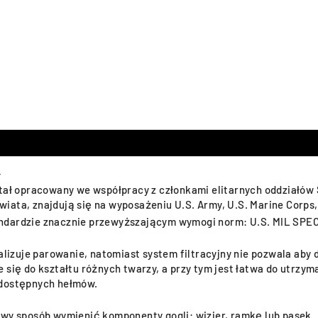
4
stał opracowany we współpracy z członkami elitarnych oddziałó
ata, znajdują się na wyposażeniu U.S. Army, U.S. Marine Corps, U
dardzie znacznie przewyższającym wymogi norm: U.S. MIL SPEC M
uje parowanie, natomiast system filtracyjny nie pozwala aby do
 się do kształtu różnych twarzy, a przy tym jest łatwa do utrzy
 dostępnych hełmów.
twy sposób wymienić komponenty gogli: wizjer, ramkę lub pasek