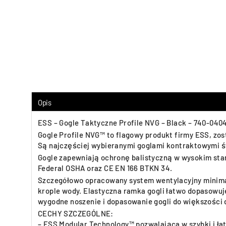
Opis
ESS – Gogle Taktyczne Profile NVG – Black – 740-040
Gogle Profile NVG™ to flagowy produkt firmy ESS, zo
Są najczęściej wybieranymi goglami kontraktowymi świ
Gogle zapewniają ochronę balistyczną w wysokim stan
Federal OSHA oraz CE EN 166 BTKN 34.
Szczegółowo opracowany system wentylacyjny minimaliz
krople wody. Elastyczna ramka gogli łatwo dopasowuje
wygodne noszenie i dopasowanie gogli do większości
CECHY SZCZEGÓLNE:
– ESS Modular Technology™ pozwalająca w szybki i ła