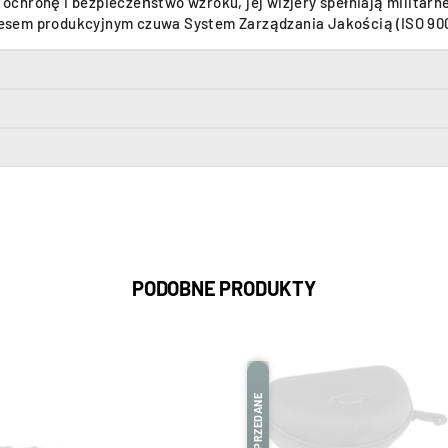
chronę i bezpieczeństwo wzroku, jej wizjery spełniają militarne
esem produkcyjnym czuwa System Zarządzania Jakością (ISO 900
PODOBNE PRODUKTY
WYPRZEDANE