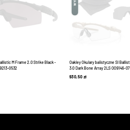
allistic M Frame 2.0 Strike Black -
Oakley Okulary balistyczne SI Ballis
O9213-0532
3.0 Dark Bone Array 2LS OO9146-07
930,50
zł