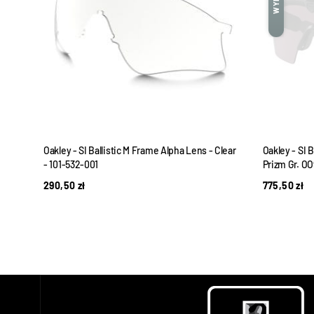
nted
Oakley - SI Ballistic M Frame Alpha Lens - Clear
Oakley - SI B
- 101-532-001
Prizm Gr. O
290,50
zł
775,50
zł