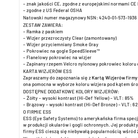
– znak jakości CE, zgodne z europejskimi normami CE
– zgodne z US Federal OSHA
Natowski numer magazynowy NSN: 4240-01-573-1936
ZESTAW ZAWIERA:
– Ramka z paskiem
– Wizjer przezroczysty Clear (zamontowany)
– Wizjer przyciemniany Smoke Gray
– Pokrowiec na gogle SpeedSleeve™
– Flanelowy pokrowiec na wizjer
– Zapinany rzepem Velcro nylonowy pokrowiec koloru
KARTA WIZJERÓW ESS
Zapraszamy do zapoznania się z
Kartą Wizjerów firmy
ona pomocna w wyborze koloru wizjera pod kątem śro
DOSTĘPNE DODATKOWE KOLORY WIZJERÓW:
– Żółty – wysoki kontrast (Hi-Def Yellow) – VLT: 85%
– Brązowy – wysoki kontrast (Hi-Def Bronze) – VLT: 6
O FIRMIE ESS
ESS (Eye Safety Systems) to amerykańska firma specj
w produkcji okularów i gogli ochronnych. Jej produk
firmy ESS cieszą się niebywałą popularnością wśród 