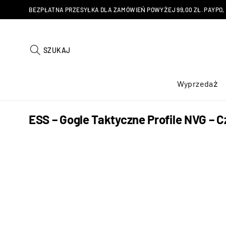
BEZPŁATNA PRZESYŁKA DLA ZAMÓWIEŃ POWYŻEJ 99,00 ZŁ. PAYPO, KU
SZUKAJ
Wyprzedaż
ESS – Gogle Taktyczne Profile NVG – 