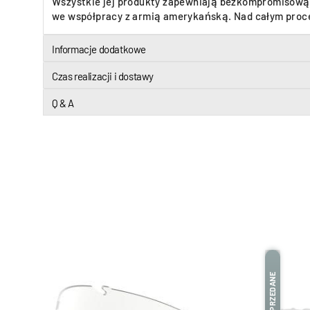
Wszystkie jej produkty zapewniają bezkompromisową o
we współpracy z armią amerykańską. Nad całym proc
Informacje dodatkowe
Czas realizacji i dostawy
Q & A
WYPRZEDANE