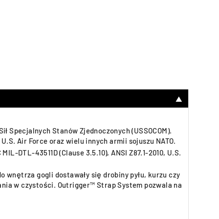
▼
w Sił Specjalnych Stanów Zjednoczonych (USSOCOM).
.S. Air Force oraz wielu innych armii sojuszu NATO.
IL-DTL-43511D (Clause 3.5.10), ANSI Z87.1-2010, U.S.
 wnętrza gogli dostawały się drobiny pyłu, kurzu czy
mania w czystości. Outrigger™ Strap System pozwala na