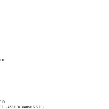
 mm
010
TL-43511D (Clause 3.5.10)