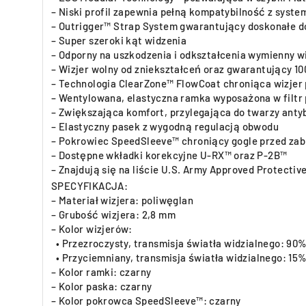
– Niski profil zapewnia pełną kompatybilność z syst
– Outrigger™ Strap System gwarantujący doskonałe d
– Super szeroki kąt widzenia
– Odporny na uszkodzenia i odkształcenia wymienny wi
– Wizjer wolny od zniekształceń oraz gwarantujący 
– Technologia ClearZone™ FlowCoat chroniąca wizjer
– Wentylowana, elastyczna ramka wyposażona w filtr
– Zwiększająca komfort, przylegająca do twarzy ant
– Elastyczny pasek z wygodną regulacją obwodu
– Pokrowiec SpeedSleeve™ chroniący gogle przed zabr
– Dostępne wkładki korekcyjne U-RX™ oraz P-2B™
– Znajdują się na liście U.S. Army Approved Protectiv
SPECYFIKACJA:
– Materiał wizjera: poliwęglan
– Grubość wizjera: 2,8 mm
– Kolor wizjerów:
• Przezroczysty, transmisja światła widzialnego: 90
• Przyciemniany, transmisja światła widzialnego: 15
– Kolor ramki: czarny
– Kolor paska: czarny
– Kolor pokrowca SpeedSleeve™: czarny