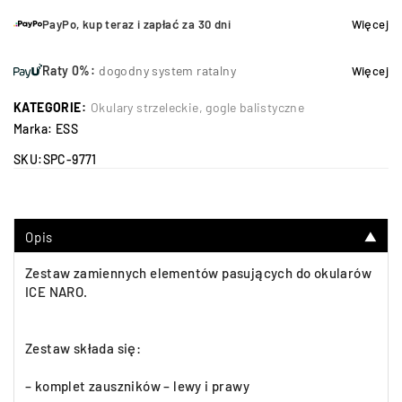
PayPo, kup teraz i zapłać za 30 dni
Więcej
Raty 0%:
dogodny system ratalny
Więcej
KATEGORIE:
Okulary strzeleckie, gogle balistyczne
Marka:
ESS
SKU:
SPC-9771
Opis
▼
Zestaw zamiennych elementów pasujących do okularów
ICE NARO.
Zestaw składa się:
– komplet zauszników – lewy i prawy