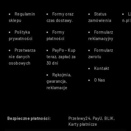
Regulamin
Formy oraz
Status
L
sklepu
czas dostawy
.
zamówienia
n.pl
Polityka
Formy
Formularz
prywatności
płatności
reklamacyjny
Przetwarza
PayPo – Kup
Formularz
nie danych
teraz, zapłać za
zwrotu
osobowych
30 dn
i
Kontakt
Rękojmia,
O Nas
gwarancja,
reklamacje
Bezpieczne płatności:
Przelewy24, PayU, BLIK,
Karty płatnicze