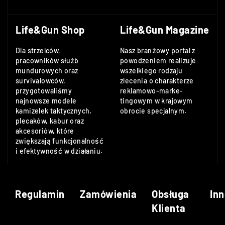
Life&Gun Shop
Life&Gun Magazine
Dla strzelców,
Nasz branżowy portal z
pracowników służb
powodzeniem realizuje
mundurowych oraz
wszelkiego rodzaju
survivalowców,
zlecenia o charakterze
przygotowaliśmy
reklamowo-marke-
najnowsze modele
tingowym w krajowym
kamizelek taktycznych,
obrocie specjalnym.
plecaków, kabur oraz
akcesoriów, które
zwiększają funkcjonalność
i efektywność w działaniu.
Regulamin
Zamówienia
Obsługa
Inn
Klienta