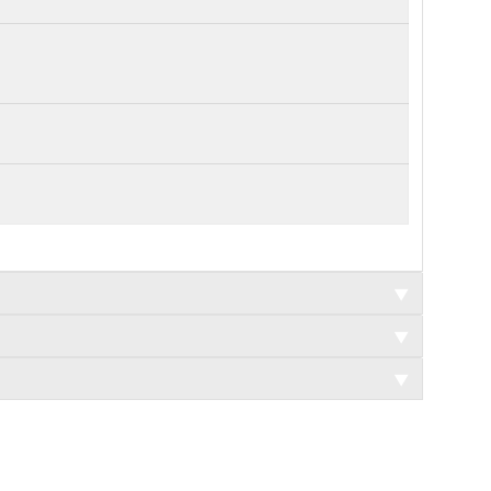
▼
▼
▼