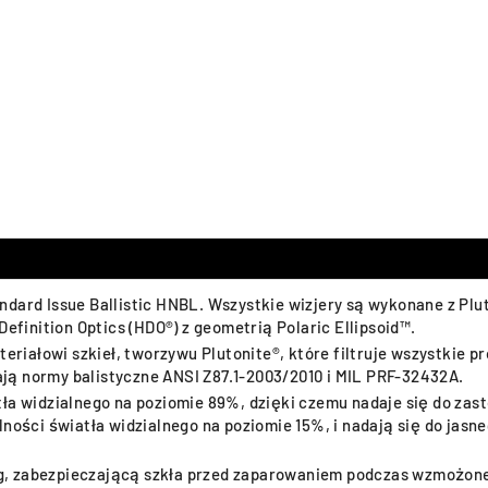
dard Issue Ballistic HNBL. Wszystkie wizjery są wykonane z Plu
Definition Optics (HDO®) z geometrią Polaric Ellipsoid™.
ałowi szkieł, tworzywu Plutonite®, które filtruje wszystkie pro
zają normy balistyczne ANSI Z87.1-2003/2010 i MIL PRF-32432A.
tła widzialnego na poziomie 89%, dzięki czemu nadaje się do za
lności światła widzialnego na poziomie 15%, i nadają się do ja
g, zabezpieczającą szkła przed zaparowaniem podczas wzmożone