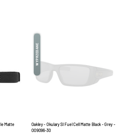
WYPRZEDANE
WYPRZEDANE
gle Matte
Oakley - Okulary SI Fuel Cell Matte Black - Grey -
Oakle
OO9096-30
Grey