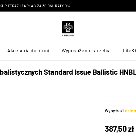
P TERAZ I ZAPŁAĆ ZA 30 DNI. RATY 0%.
Akcesoria do broni
Wyposażenie strzelca
Life&
alistycznych Standard Issue Ballistic HNBL
Wysyłka:
1 dzie
387,50
zł