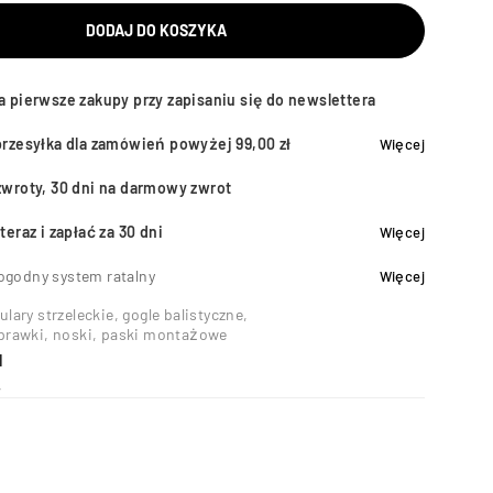
DODAJ DO KOSZYKA
a pierwsze zakupy przy zapisaniu się do newslettera
przesyłka dla zamówień powyżej 99,00 zł
Więcej
zwroty, 30 dni na darmowy zwrot
teraz i zapłać za 30 dni
Więcej
ogodny system ratalny
Więcej
ulary strzeleckie, gogle balistyczne
,
 oprawki, noski, paski montażowe
I
4