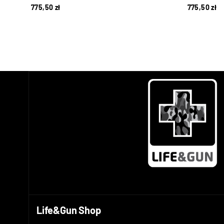
775,50
zł
775,50
zł
Life&Gun Shop