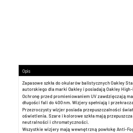
Opis
Zapasowe szkła do okularów balistycznych Oakley Stan
autorskiego dla marki Oakley i posiadają Oakley High-
Ochronę przed promieniowaniem UV zawdzięczają materi
długości fali do 400 nm. Wizjery spełniają i przekrac
Przezroczysty wizjer posiada przepuszczalności świa
oświetlenia. Szare i kolorowe szkła mają przepuszcza
neutralności i chromatyczności.
Wszystkie wizjery mają wewnętrzną powłokę Anti-Fo