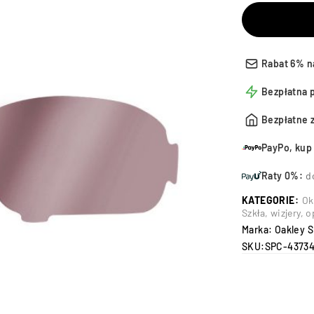
Rabat 6% n
Bezpłatna 
Bezpłatne 
PayPo, kup 
Raty 0%:
d
KATEGORIE:
Ok
Szkła, wizjery,
Marka:
Oakley S
SKU:
SPC-4373