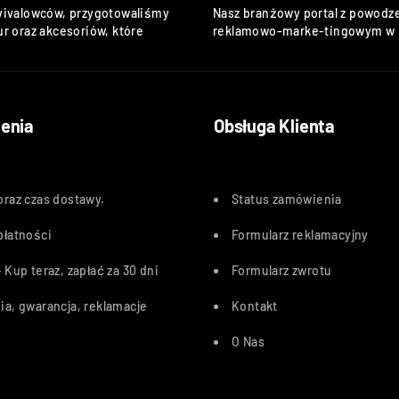
vivalowców, przygotowaliśmy
Nasz branżowy portal z powodze
r oraz akcesoriów, które
reklamowo-marke-tingowym w k
enia
Obsługa Klienta
oraz czas dostawy
.
Status zamówienia
płatności
Formularz reklamacyjny
 Kup teraz, zapłać za 30 dn
i
Formularz zwrotu
ia, gwarancja, reklamacje
Kontakt
O Nas