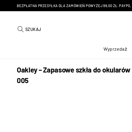
BEZPŁATNA PRZESYŁKA DLA ZAMÓWIEŃ POWYŻEJ 99,00 ZŁ. PAYPO, KU
SZUKAJ
Wyprzedaż
Oakley – Zapasowe szkła do okularów b
005