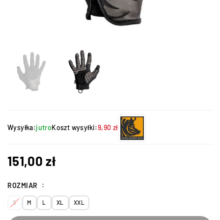
Wysyłka:
jutro
Koszt wysyłki:
9,90 zł
151,00
zł
ROZMIAR
S
M
L
XL
XXL