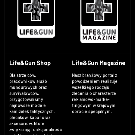
Life&Gun Shop
Life&Gun Magazine
Dla strzelców,
Nasz branżowy portal z
pracowników służb
powodzeniem realizuje
mundurowych oraz
wszelkiego rodzaju
survivalowców,
zlecenia o charakterze
przygotowaliśmy
reklamowo-marke-
najnowsze modele
tingowym w krajowym
kamizelek taktycznych,
obrocie specjalnym.
plecaków, kabur oraz
akcesoriów, które
zwiększają funkcjonalność