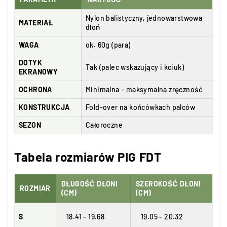
Nylon balistyczny, jednowarstwowa
MATERIAŁ
dłoń
WAGA
ok. 60g (para)
DOTYK
Tak (palec wskazujący i kciuk)
EKRANOWY
OCHRONA
Minimalna – maksymalna zręczność
KONSTRUKCJA
Fold-over na końcówkach palców
SEZON
Całoroczne
Tabela rozmiarów PIG FDT
DŁUGOŚĆ DŁONI
SZEROKOŚĆ DŁONI
ROZMIAR
(CM)
(CM)
S
18.41 – 19.68
19.05 – 20.32