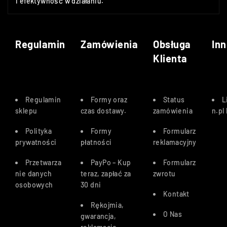
i efektywność w działaniu.
Regulamin
Zamówienia
Obsługa
Inn
Klienta
Regulamin
Formy oraz
Status
L
sklepu
czas dostawy
.
zamówienia
n.pl
Polityka
Formy
Formularz
prywatności
płatności
reklamacyjny
Przetwarza
PayPo – Kup
Formularz
nie danych
teraz, zapłać za
zwrotu
osobowych
30 dn
i
Kontakt
Rękojmia,
O Nas
gwarancja,